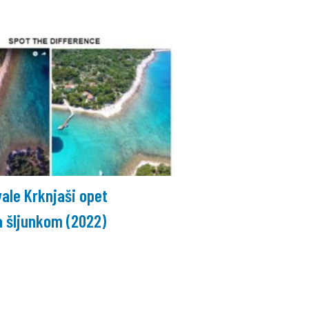
vale Krknjaši opet
a šljunkom (2022)