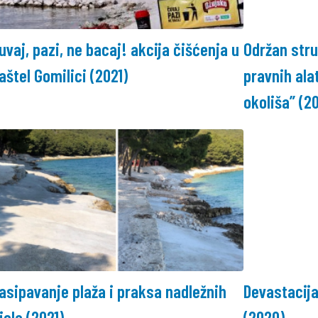
uvaj, pazi, ne bacaj! akcija čišćenja u
Održan stru
aštel Gomilici (2021)
pravnih ala
okoliša” (20
asipavanje plaža i praksa nadležnih
Devastacija
ijela (2021)
(2020)