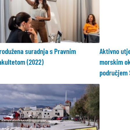
rodužena suradnja s Pravnim
Aktivno utj
akultetom (2022)
morskim ok
područjem 