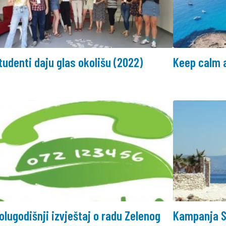
tudenti daju glas okolišu (2022)
Keep calm 
olugodišnji izvještaj o radu Zelenog
Kampanja S