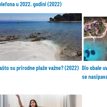
elefona u 2022. godini (2022)
ašto su prirodne plaže važne? (2022)
Dio obale u
se nasipav