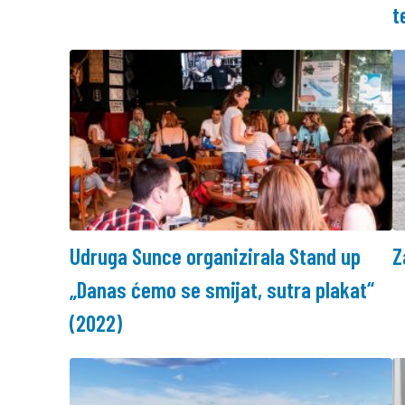
t
Udruga Sunce organizirala Stand up
Z
„Danas ćemo se smijat, sutra plakat“
(2022)