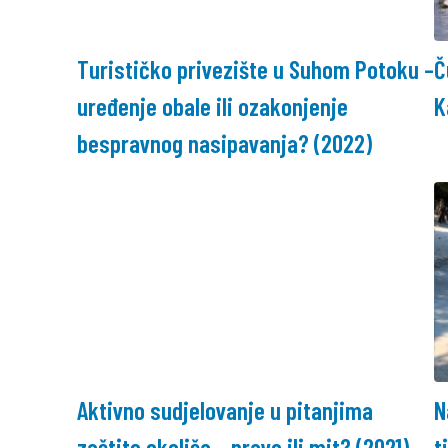
Turističko privezište u Suhom Potoku –
Č
uređenje obale ili ozakonjenje
K
bespravnog nasipavanja? (2022)
Aktivno sudjelovanje u pitanjima
N
zaštite okoliša – pravo ili mit? (2021)
t