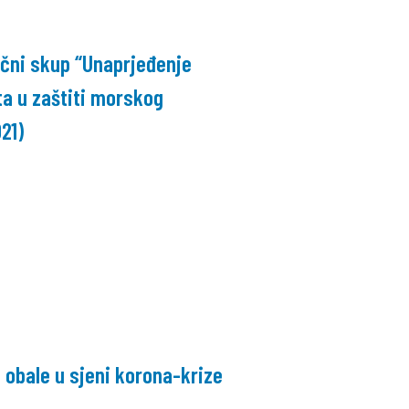
čni skup “Unaprjeđenje
ta u zaštiti morskog
21)
 obale u sjeni korona-krize