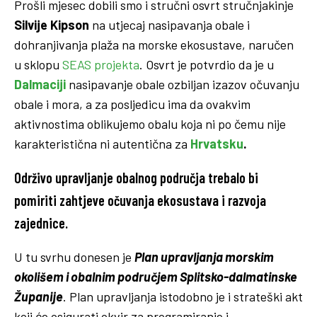
Prošli mjesec dobili smo i stručni osvrt stručnjakinje
Silvije Kipson
na utjecaj nasipavanja obale i
dohranjivanja plaža na morske ekosustave, naručen
u sklopu
SEAS projekta
. Osvrt je potvrdio da je u
Dalmaciji
nasipavanje obale ozbiljan izazov očuvanju
obale i mora, a za posljedicu ima da ovakvim
aktivnostima oblikujemo obalu koja ni po čemu nije
karakteristična ni autentična za
Hrvatsku
.
Održivo upravljanje obalnog područja trebalo bi
pomiriti zahtjeve očuvanja ekosustava i razvoja
zajednice.
U tu svrhu donesen je
Plan upravljanja morskim
okolišem i obalnim područjem Splitsko-dalmatinske
Županije
. Plan upravljanja istodobno je i strateški akt
koji će osigurati okvir za programiranje i