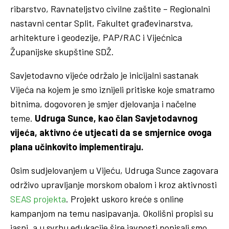
ribarstvo, Ravnateljstvo civilne zaštite – Regionalni
nastavni centar Split, Fakultet građevinarstva,
arhitekture i geodezije, PAP/RAC i Vijećnica
Županijske skupštine SDŽ.
Savjetodavno vijeće održalo je inicijalni sastanak
Vijeća na kojem je smo iznijeli pritiske koje smatramo
bitnima, dogovoren je smjer djelovanja i načelne
teme.
Udruga Sunce, kao član Savjetodavnog
vijeća, aktivno će utjecati da se smjernice ovoga
plana učinkovito implementiraju.
Osim sudjelovanjem u Vijeću, Udruga Sunce zagovara
održivo upravljanje morskom obalom i kroz aktivnosti
SEAS projekta
. Projekt uskoro kreće s online
kampanjom na temu nasipavanja. Okolišni propisi su
jasni, a u svrhu edukacije šire javnosti popisali smo