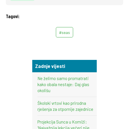
Tagovi:
#seas
Zadnje vijesti
Ne želimo samo promatrati
kako obala nestaje: Daj glas
okolišu
Školski vrtovi kao prirodna
rješenja za otpornije zajednice
Projekcija Sunca u Komiži:
‘Najvažnija lekcija večeri nije