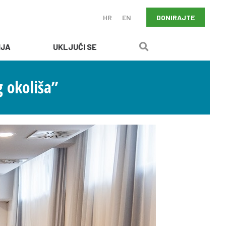
DONIRAJTE
HR
EN
IJA
UKLJUČI SE
 okoliša”