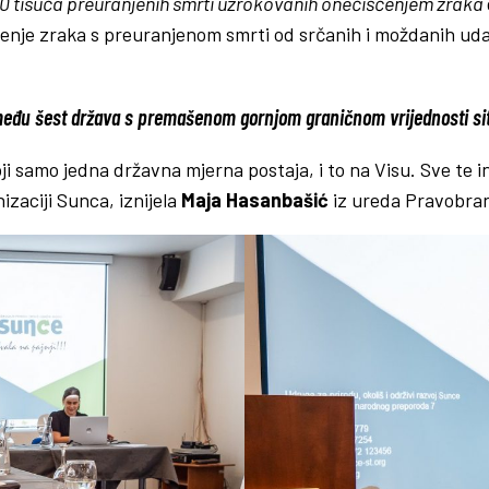
0 tisuća preuranjenih smrti uzrokovanih onečišćenjem zraka
nje zraka s preuranjenom smrti od srčanih i moždanih udar
među šest država s premašenom gornjom graničnom vrijednosti sit
i samo jedna državna mjerna postaja, i to na Visu. Sve te 
izaciji Sunca, iznijela
Maja Hasanbašić
iz ureda Pravobrani