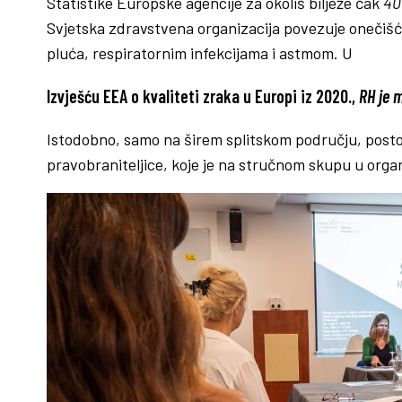
Statistike Europske agencije za okoliš bilježe čak
40
Svjetska zdravstvena organizacija povezuje onečišće
pluća, respiratornim infekcijama i astmom. U
Izvješću EEA o kvaliteti zraka u Europi iz 2020.,
RH je 
Istodobno, samo na širem splitskom području, postoj
pravobraniteljice, koje je na stručnom skupu u organ