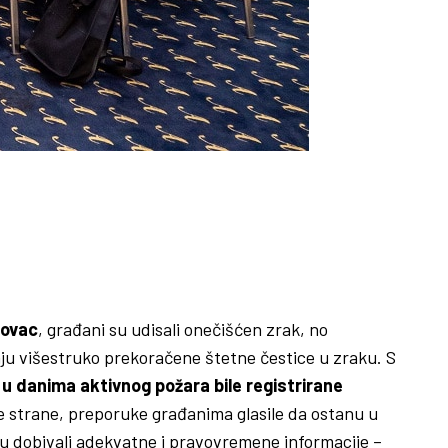
ovac
, građani su udisali onečišćen zrak, no
aju višestruko prekoračene štetne čestice u zraku. S
u
u danima aktivnog požara bile registrirane
ge strane, preporuke građanima glasile da ostanu u
su dobivali adekvatne i pravovremene informacije –