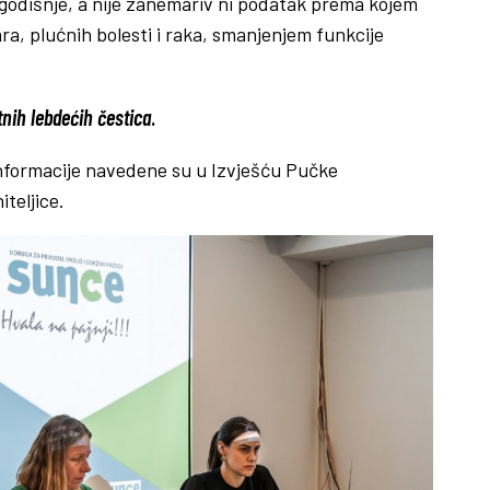
godišnje, a nije zanemariv ni podatak prema kojem
a, plućnih bolesti i raka, smanjenjem funkcije
nih lebdećih čestica
.
informacije navedene su u Izvješću Pučke
teljice.