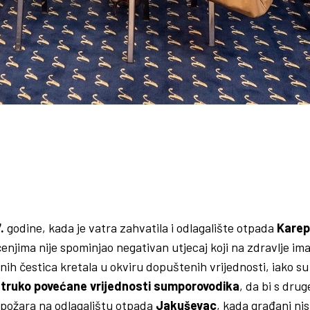
.
godine, kada je vatra zahvatila i odlagalište otpada
Karep
enjima nije spominjao negativan utjecaj koji na zdravlje im
etnih čestica kretala u okviru dopuštenih vrijednosti, iako s
ostruko povećane vrijednosti sumporovodika
, da bi s dru
 požara na odlagalištu otpada
Jakuševac
, kada građani ni