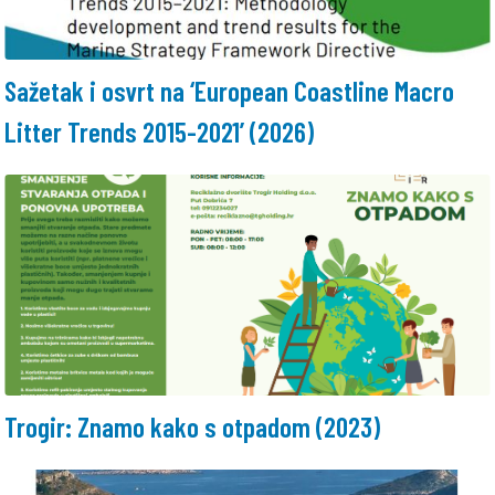
Sažetak i osvrt na ‘European Coastline Macro
Litter Trends 2015-2021’ (2026)
Trogir: Znamo kako s otpadom (2023)