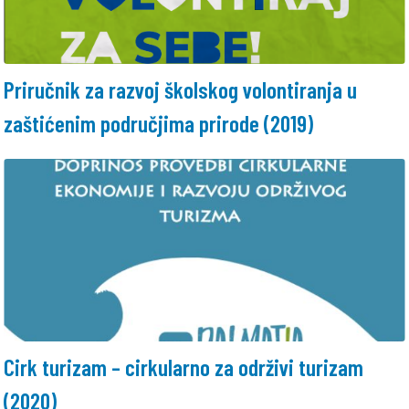
Priručnik za razvoj školskog volontiranja u
zaštićenim područjima prirode (2019)
Cirk turizam – cirkularno za održivi turizam
(2020)