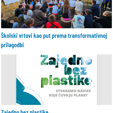
Školski vrtovi kao put prema transformativnoj
prilagodbi
Zajedno bez plastike