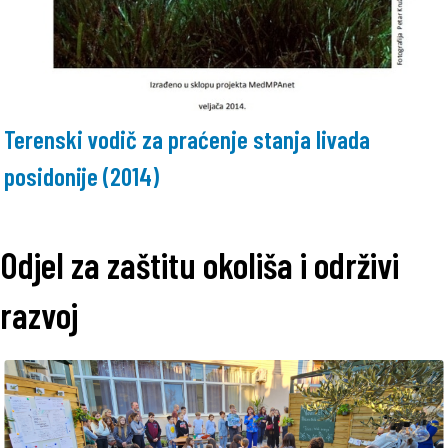
Terenski vodič za praćenje stanja livada
posidonije (2014)
Odjel za zaštitu okoliša i održivi
razvoj