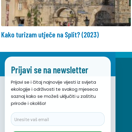
Kako turizam utječe na Split? (2023)
Prijavi se na newsletter
Prijavi se i čitaj najnovije vijesti iz svijeta
ekologije i održivosti te svakog mjeseca
Udruga za prirodu, okoliš i održivi razvoj Sunce
saznaj kako se možeš uključiti u zaštitu
prirode i okoliša!
Obala hrvatskog narodnog preporoda 7
21000 Split, Hrvatska
Email
info@sunce-st.org
email:
Tel: +385.21.360779