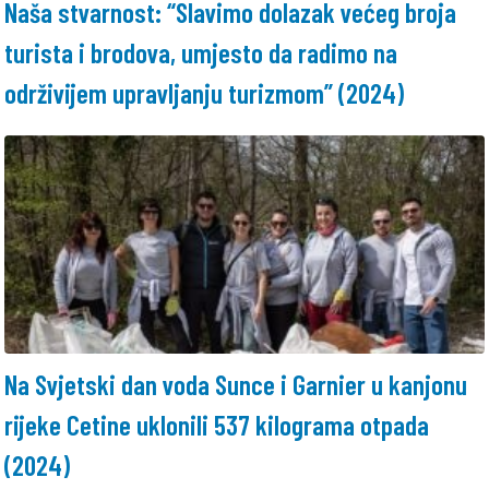
Naša stvarnost: “Slavimo dolazak većeg broja
turista i brodova, umjesto da radimo na
održivijem upravljanju turizmom” (2024)
Na Svjetski dan voda Sunce i Garnier u kanjonu
rijeke Cetine uklonili 537 kilograma otpada
(2024)