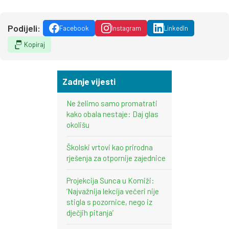
Podijeli:
Facebook
Instagram
LinkedIn
Kopiraj
Zadnje vijesti
Ne želimo samo promatrati
kako obala nestaje: Daj glas
okolišu
Školski vrtovi kao prirodna
rješenja za otpornije zajednice
Projekcija Sunca u Komiži:
‘Najvažnija lekcija večeri nije
stigla s pozornice, nego iz
dječjih pitanja’