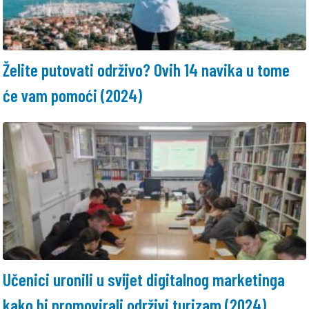
Želite putovati održivo? Ovih 14 navika u tome
će vam pomoći (2024)
Učenici uronili u svijet digitalnog marketinga
kako bi promovirali održivi turizam (2024)