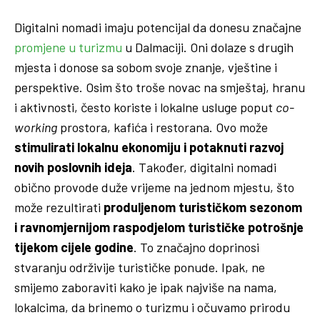
Digitalni nomadi imaju potencijal da donesu značajne
promjene u turizmu
u Dalmaciji. Oni dolaze s drugih
mjesta i donose sa sobom svoje znanje, vještine i
perspektive. Osim što troše novac na smještaj, hranu
i aktivnosti, često koriste i lokalne usluge poput
co-
working
prostora, kafića i restorana. Ovo može
stimulirati lokalnu ekonomiju i potaknuti razvoj
novih poslovnih ideja
. Također, digitalni nomadi
obično provode duže vrijeme na jednom mjestu, što
može rezultirati
produljenom turističkom sezonom
i ravnomjernijom raspodjelom turističke potrošnje
tijekom cijele godine
. To značajno doprinosi
stvaranju održivije turističke ponude. Ipak, ne
smijemo zaboraviti kako je ipak najviše na nama,
lokalcima, da brinemo o turizmu i očuvamo prirodu