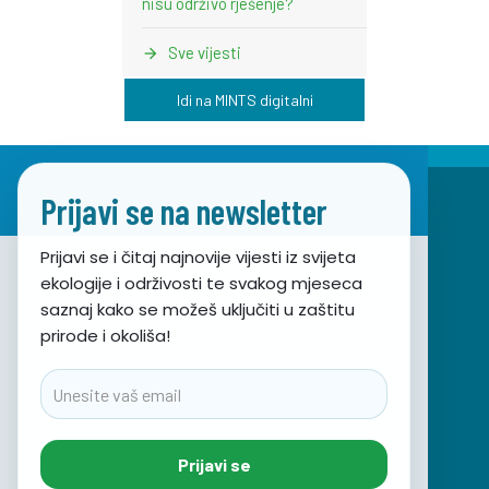
nisu održivo rješenje?
Sve vijesti
Idi na MINTS digitalni
Prijavi se na newsletter
Prijavi se i čitaj najnovije vijesti iz svijeta
ekologije i održivosti te svakog mjeseca
Udruga za prirodu, okoliš i održivi razvoj Sunce
saznaj kako se možeš uključiti u zaštitu
prirode i okoliša!
Obala hrvatskog narodnog preporoda 7
21000 Split, Hrvatska
Email
info@sunce-st.org
email:
Tel: +385.21.360779
Prijavi se
Fax: +385.21.317254