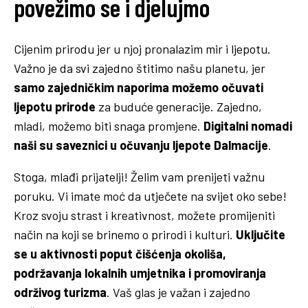
povežimo se i djelujmo
Cijenim prirodu jer u njoj pronalazim mir i ljepotu.
Važno je da svi zajedno štitimo našu planetu, jer
samo zajedničkim naporima mo
ž
emo očuvati
ljepotu prirode
za buduće generacije. Zajedno,
mladi, možemo biti snaga promjene.
Digitalni nomadi
na
ši su saveznici u očuvanju ljepote Dalmacije
.
Stoga, mlađi prijatelji! Želim vam prenijeti važnu
poruku. Vi imate moć da utječete na svijet oko sebe!
Kroz svoju strast i kreativnost, možete promijeniti
način na koji se brinemo o prirodi i kulturi.
Uključite
se u aktivnosti poput čišćenja okoliša,
podržavanja lokalnih umjetnika i promoviranja
održivog turizma
. Vaš glas je važan i zajedno