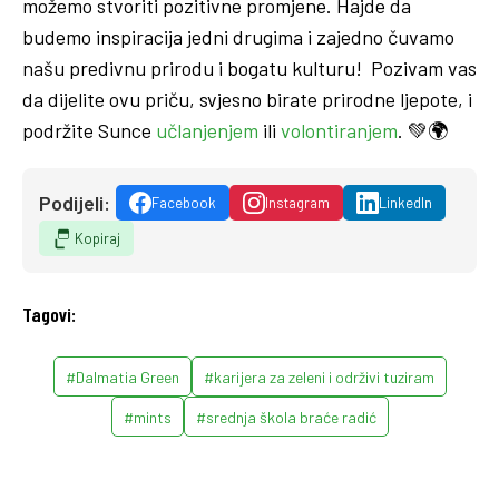
možemo stvoriti pozitivne promjene. Hajde da
budemo inspiracija jedni drugima i zajedno čuvamo
našu predivnu prirodu i bogatu kulturu! Pozivam vas
da dijelite ovu priču, svjesno birate prirodne ljepote, i
podržite Sunce
učlanjenjem
ili
volontiranjem
. 💚🌍
Podijeli:
Facebook
Instagram
LinkedIn
Kopiraj
Tagovi:
#Dalmatia Green
#karijera za zeleni i održivi tuziram
#mints
#srednja škola braće radić