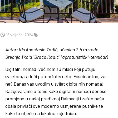
16 veljače, 2024
Autor: Iris Anastasia Tadić, učenica 2.b razreda
Srednja škola “Braća Radić” (agroturistički-tehničar)
Digitalni nomadi većinom su mladi koji putuju
svijetom, radeći putem interneta. Fascinantno, zar
ne? Danas vas uvodim u svijet digitalnih nomada!
Razgovaramo o tome kako digitalni nomadi donose
promjene u našoj predivnoj Dalmaciji i zašto naša
obala privlači ove moderno usmjerene putnike te
kako to utječe na lokalnu zajednicu.