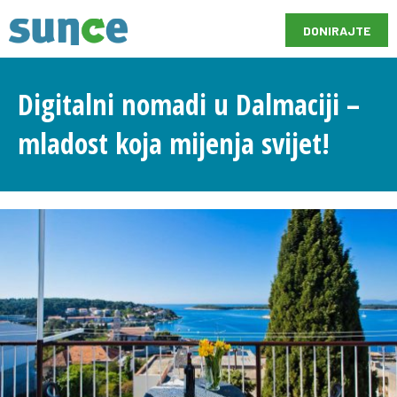
DONIRAJTE
Digitalni nomadi u Dalmaciji –
mladost koja mijenja svijet!