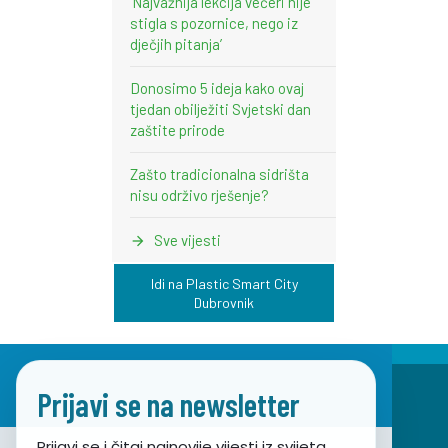
‘Najvažnija lekcija večeri nije
stigla s pozornice, nego iz
dječjih pitanja’
Donosimo 5 ideja kako ovaj
tjedan obilježiti Svjetski dan
zaštite prirode
Zašto tradicionalna sidrišta
nisu održivo rješenje?
Sve vijesti
Idi na Plastic Smart City
Dubrovnik
Prijavi se na newsletter
Prijavi se i čitaj najnovije vijesti iz svijeta