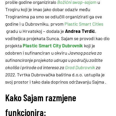
prošle godine organiziralo
Božićni swap-sajam
u
Trogiru koji je imao jako dobar odaziv među
Trogiranima pa smo se odlučili organizirati ga ove
godine i u Dubrovniku, prvom
Plastic Smart Cities
gradu u Hrvatskoj – dodala je
Andrea Tvrdić
,
voditeljica projekata Sunca. Sajam se provodi kao dio
projekta
Plastic Smart City Dubrovnik
koji je
odobren i sufinanciran u okviru
Javnog poziva za
sufinanciranje projekata udruga u području zaštite
okoliša i prirode od interesa za
Grad Dubrovnik
za
2022.
Tvrtka Dubrovačka baština d.o.o. ustupila je
svoj prostor i tako dala doprinos održavanju Sajma .
Kako Sajam razmjene
funkcionira: