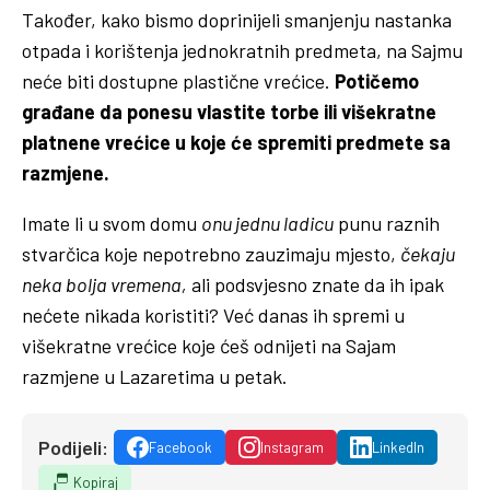
Također, kako bismo doprinijeli smanjenju nastanka
otpada i korištenja jednokratnih predmeta, na Sajmu
neće biti dostupne plastične vrećice.
Potičemo
građane da ponesu vlastite torbe ili višekratne
platnene vrećice u koje će spremiti predmete sa
razmjene.
Imate li u svom domu
onu jednu ladicu
punu raznih
stvarčica koje nepotrebno zauzimaju mjesto,
čekaju
neka bolja vremena,
ali podsvjesno znate da ih ipak
nećete nikada koristiti? Već danas ih spremi u
višekratne vrećice koje ćeš odnijeti na Sajam
razmjene u Lazaretima u petak.
Podijeli:
Facebook
Instagram
LinkedIn
Kopiraj