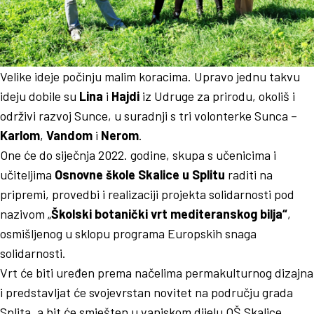
Velike ideje počinju malim koracima. Upravo jednu takvu
ideju dobile su
Lina
i
Hajdi
iz Udruge za prirodu, okoliš i
održivi razvoj Sunce, u suradnji s tri volonterke Sunca –
Karlom
,
Vandom
i
Nerom
.
One će do siječnja 2022. godine, skupa s učenicima i
učiteljima
Osnovne škole Skalice u Splitu
raditi na
pripremi, provedbi i realizaciji projekta solidarnosti pod
nazivom „
Školski botanički vrt mediteranskog bilja“
,
osmišljenog u sklopu programa Europskih snaga
solidarnosti.
Vrt će biti uređen prema načelima permakulturnog dizajna
i predstavljat će svojevrstan novitet na području grada
Splita, a bit će smješten u vanjskom dijelu OŠ Skalice.