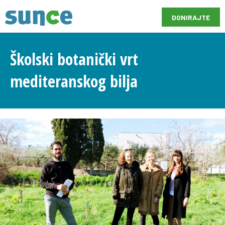
DONIRAJTE
Školski botanički vrt
mediteranskog bilja