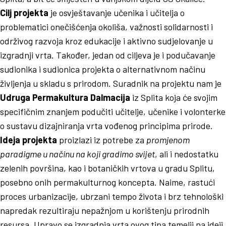
Cilj projekta
je osvještavanje učenika i učitelja o
problematici onečišćenja okoliša, važnosti solidarnosti i
održivog razvoja kroz edukacije i aktivno sudjelovanje u
izgradnji vrta. Također, jedan od ciljeva je i podučavanje
sudionika i sudionica projekta o alternativnom načinu
življenja u skladu s prirodom. Suradnik na projektu nam je
Udruga Permakultura Dalmacija
iz Splita koja će svojim
specifičnim znanjem podučiti učitelje, učenike i volonterke
o sustavu dizajniranja vrta vođenog principima prirode.
Ideja projekta
proizlazi iz potrebe za
promjenom
paradigme u načinu na koji gradimo svijet
, ali i nedostatku
zelenih površina, kao i botaničkih vrtova u gradu Splitu,
posebno onih permakulturnog koncepta. Naime, rastući
proces urbanizacije, ubrzani tempo života i brz tehnološki
napredak rezultiraju nepažnjom u korištenju prirodnih
resursa. Upravo se izgradnja vrta ovog tipa temelji na ideji