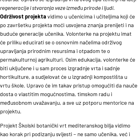
regeneracije i stvaranja veze između prirode i ljudi.
Održivost projekta
vidimo u učenicima i učiteljima koji će
po završetku projekta moći usvojena znanja prenijeti i na
buduće generacije učenika. Volonterke na projektu imat
će priliku educirati se o osnovnim načelima održivog
upravljanja prirodnim resursima i otpadom te o
permakulturnoj agrikulturi. Osim edukacija, volonterke će
biti uključene i u sam proces izgradnje vrta i sadnje
hortikulture, a sudjelovat će u izgradnji kompostišta u
vrtu škole. Upravo će im takav pristup omogućiti da nauče
dosta o vlastitim mogućnostima, timskom radu i
međusobnom uvažavanju, a sve uz potporu mentorice na
projektu.
Projekt Školski botanički vrt mediteranskog bilja vidimo
kao korak pri podizanju svijesti – ne samo učenika, već i