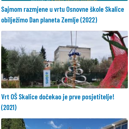
Sajmom razmjene u vrtu Osnovne škole Skalice
obilježimo Dan planeta Zemlje (2022)
Vrt OŠ Skalice dočekao je prve posjetitelje!
(2021)