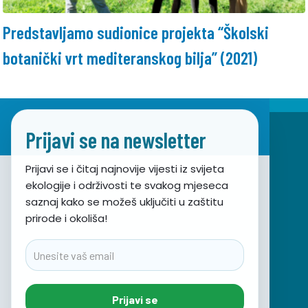
Predstavljamo sudionice projekta “Školski
botanički vrt mediteranskog bilja” (2021)
Prijavi se na newsletter
Prijavi se i čitaj najnovije vijesti iz svijeta
ekologije i održivosti te svakog mjeseca
Udruga za prirodu, okoliš i održivi razvoj Sunce
saznaj kako se možeš uključiti u zaštitu
prirode i okoliša!
Obala hrvatskog narodnog preporoda 7
21000 Split, Hrvatska
Email
info@sunce-st.org
email:
Tel: +385.21.360779
Prijavi se
Fax: +385.21.317254