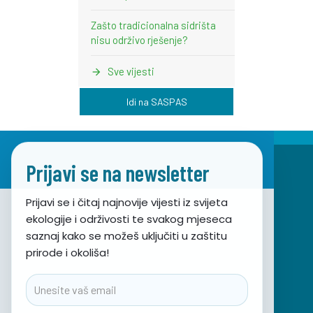
Zašto tradicionalna sidrišta
nisu održivo rješenje?
Sve vijesti
Idi na SASPAS
Prijavi se na newsletter
Prijavi se i čitaj najnovije vijesti iz svijeta
ekologije i održivosti te svakog mjeseca
Udruga za prirodu, okoliš i održivi razvoj Sunce
saznaj kako se možeš uključiti u zaštitu
prirode i okoliša!
Obala hrvatskog narodnog preporoda 7
21000 Split, Hrvatska
Email
info@sunce-st.org
email: