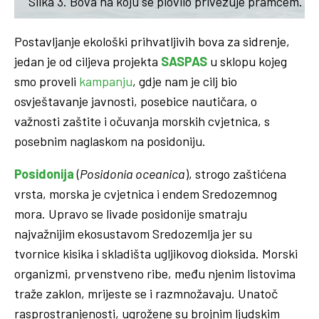
Slika 3. Bova na koju se plovilo privezuje pramcem.
Postavljanje ekološki prihvatljivih bova za sidrenje,
jedan je od ciljeva projekta
SASPAS
u sklopu kojeg
smo proveli
kampanju
, gdje nam je cilj bio
osvještavanje javnosti, posebice nautičara, o
važnosti zaštite i očuvanja morskih cvjetnica, s
posebnim naglaskom na posidoniju.
Posidonija
(
Posidonia oceanica
), strogo zaštićena
vrsta, morska je cvjetnica i endem Sredozemnog
mora. Upravo se livade posidonije smatraju
najvažnijim ekosustavom Sredozemlja jer su
tvornice kisika i skladišta ugljikovog dioksida. Morski
organizmi, prvenstveno ribe, među njenim listovima
traže zaklon, mrijeste se i razmnožavaju. Unatoč
rasprostranjenosti, ugrožene su brojnim ljudskim