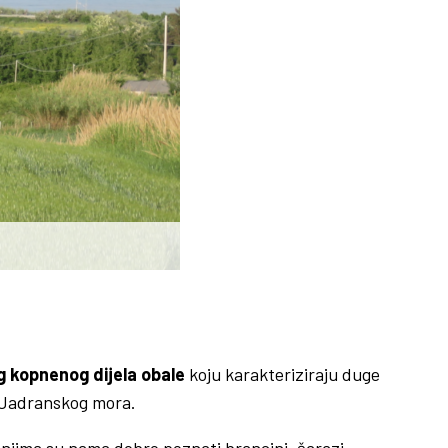
 kopnenog dijela obale
koju karakteriziraju duge
e Jadranskog mora.
njima su nama dobro poznati brancini, šarazi,