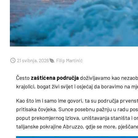
21 svibnja, 2026
Filip Martinić
Često
zaštićena područja
doživljavamo kao nezaobil
krajolici, bogat živi svijet i osjećaj da boravimo na mj
Kao što im i samo ime govori, ta su područja prven
pritisaka čovjeka. Sunce posebnu pažnju u radu po
poput prekomjernog izlova, uništavanja staništa i o
talijanske pokrajine Abruzzo, gdje se more, pješčane