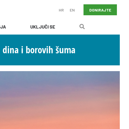
DONIRAJTE
HR
EN
IJA
UKLJUČI SE
h dina i borovih šuma