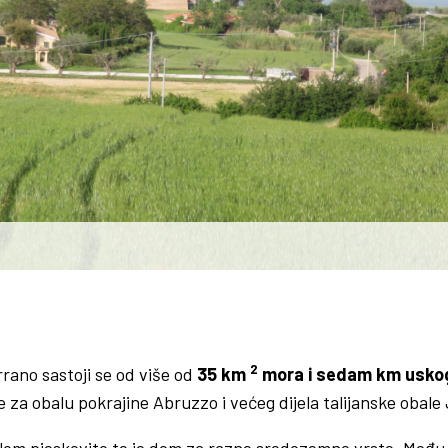
2
rano sastoji se od više od
35 km
mora i sedam km uskog
e za obalu pokrajine Abruzzo i većeg dijela talijanske obal
om pjeskovito te je dom za razne sredozemne vrste. Među 