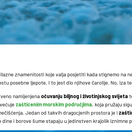
azne znamenitosti koje valja posjetiti kada stignemo na nek
estu posebne ljepote. I to jest dio njihove čarolije. No, iza t
stveno namijenjena
očuvanju biljnog i životinjskog svijeta
t
svećuje
zaštićenim morskim područjima
, koja pružaju sig
nečišćenja. Jedan od takvih dragocjenih prostora je i
zašti
 dine i borove šume stapaju u jedinstven krajolik iznimne p