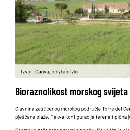
Izvor: Canva, onlyfabrizio
Bioraznolikost morskog svijeta
Glavnina zaštićenog morskog područja Torre del Cer
pješčane plaže. Takva konfiguracija terena tipična j
Podmorje zaštićenog morskog područja većim je djel