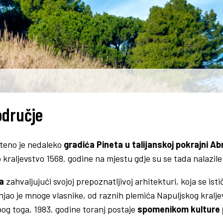
odručje
teno je nedaleko
gradića Pineta u talijanskoj pokrajni A
kraljevstvo 1568. godine na mjestu gdje su se tada nalazile r
a
zahvaljujući svojoj prepoznatljivoj arhitekturi, koja se i
ao je mnoge vlasnike, od raznih plemića Napuljskog kraljevst
og toga, 1983. godine toranj postaje
spomenikom kulture 