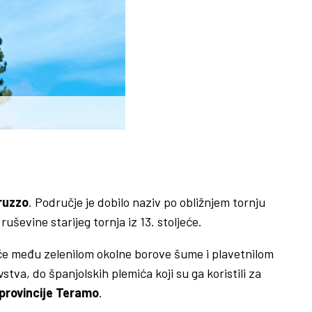
bruzzo
. Područje je dobilo naziv po obližnjem tornju
uševine starijeg tornja iz 13. stoljeće.
stiče među zelenilom okolne borove šume i plavetnilom
va, do španjolskih plemića koji su ga koristili za
provincije Teramo
.