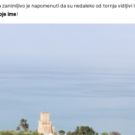
a zanimljivo je napomenuti da su nedaleko od tornja vidljivi 
oje ime
!