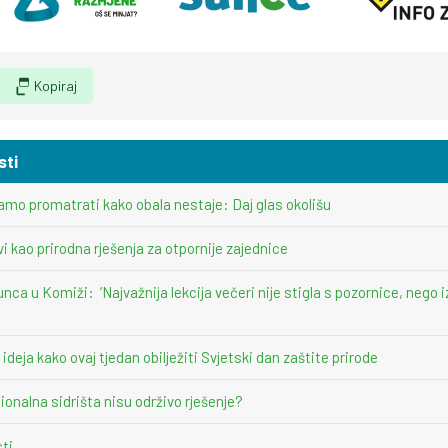
Kopiraj
sti
amo promatrati kako obala nestaje: Daj glas okolišu
vi kao prirodna rješenja za otpornije zajednice
unca u Komiži: ‘Najvažnija lekcija večeri nije stigla s pozornice, nego i
deja kako ovaj tjedan obilježiti Svjetski dan zaštite prirode
ionalna sidrišta nisu održivo rješenje?
sti