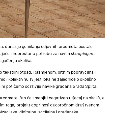
ija, danas je gomilanje odjevnih predmeta postalo
 odjeće i neprestanu potrebu za novim
shoppingom
.
zagađenju okoliša.
imo tekstilni otpad. Razmjenom, sitnim popravcima i
i kolektivnu svijest lokalne zajednice o okolišno
jim potičemo održivije navike građana Grada Splita.
predmeta, što će smanjiti negativan utjecaj na okoliš, a
 Osim toga, projekt doprinosi dugoročnom društvenom
zacijske, digitalne, socijalne i građanske