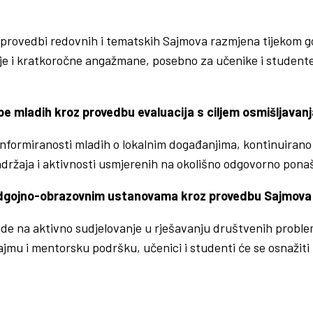
i provedbi redovnih i tematskih Sajmova razmjena tijekom god
 i kratkoročne angažmane, posebno za učenike i studente, vol
be mladih kroz provedbu evaluacija s ciljem osmišljavanja
 informiranosti mladih o lokalnim događanjima, kontinuirano
sadržaja i aktivnosti usmjerenih na okolišno odgovorno ponaš
 odgojno-obrazovnim ustanovama kroz provedbu Sajmova 
e na aktivno sudjelovanje u rješavanju društvenih problema
jmu i mentorsku podršku, učenici i studenti će se osnažiti