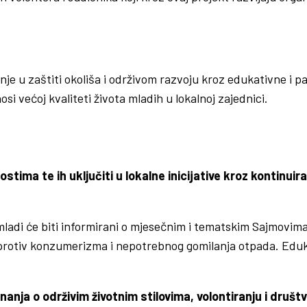
anje u zaštiti okoliša i održivom razvoju kroz edukativne i 
si većoj kvaliteti života mladih u lokalnoj zajednici.
stima te ih uključiti u lokalne inicijative kroz kontinu
di će biti informirani o mjesečnim i tematskim Sajmovima r
rotiv konzumerizma i nepotrebnog gomilanja otpada. Edukac
znanja o održivim životnim stilovima, volontiranju i dru