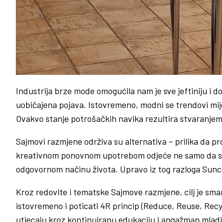
Industrija brze mode omogućila nam je sve jeftiniju i 
uobičajena pojava. Istovremeno, modni se trendovi mije
Ovakvo stanje potrošačkih navika rezultira stvaranjem 
Sajmovi razmjene održiva su alternativa – prilika da p
kreativnom ponovnom upotrebom odjeće ne samo da sman
odgovornom načinu života. Upravo iz tog razloga Sunc
Kroz redovite i tematske Sajmove razmjene, cilj je sman
istovremeno i poticati 4R princip (Reduce, Reuse, Rec
utjecaju kroz kontinuiranu edukaciju i angažman mladih 