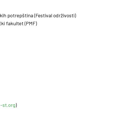
h potrepština (Festival održivosti)
ki fakultet (PMF)
-st.org
)