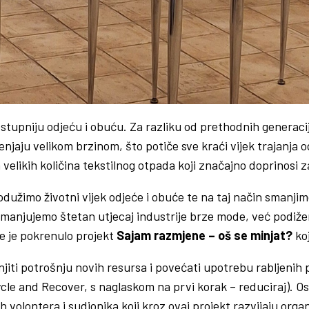
dostupniju odjeću i obuću. Za razliku od prethodnih generac
njaju velikom brzinom, što potiče sve kraći vijek trajanja
velikih količina tekstilnog otpada koji značajno doprinosi 
rodužimo životni vijek odjeće i obuće te na taj način smanj
jujemo štetan utjecaj industrije brze mode, već podižemo 
e je pokrenulo projekt
Sajam razmjene – oš se minjat?
ko
jiti potrošnju novih resursa i povećati upotrebu rabljenih 
ycle and Recover, s naglaskom na prvi korak – reduciraj).
volontera i sudionika koji kroz ovaj projekt razvijaju organi