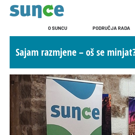
O SUNCU
PODRUČJA RADA
Sajam razmjene – oš se minjat