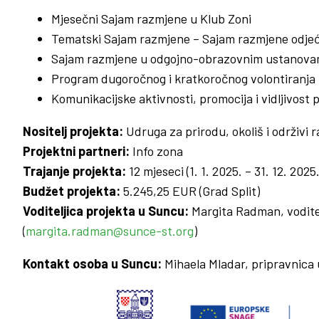
Mjesečni Sajam razmjene u Klub Zoni
Tematski Sajam razmjene – Sajam razmjene odjeće 
Sajam razmjene u odgojno-obrazovnim ustanovama
Program dugoročnog i kratkoročnog volontiranja
Komunikacijske aktivnosti, promocija i vidljivost 
Nositelj projekta:
Udruga za prirodu, okoliš i održivi 
Projektni partneri:
Info zona
Trajanje projekta:
12 mjeseci (1. 1. 2025. – 31. 12. 2025.
Budžet projekta:
5.245,25 EUR (Grad Split)
Voditeljica projekta u Suncu:
Margita Radman, voditel
(
margita.radman@sunce-st.org
)
Kontakt osoba u Suncu:
Mihaela Mladar, pripravnica u