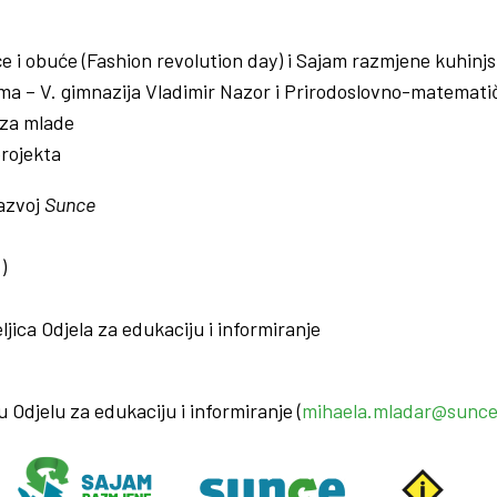
i obuće (Fashion revolution day) i Sajam razmjene kuhinjski
 – V. gimnazija Vladimir Nazor i Prirodoslovno-matematič
 za mlade
projekta
razvoj
Sunce
)
jica Odjela za edukaciju i informiranje
 Odjelu za edukaciju i informiranje (
mihaela.mladar@sunce