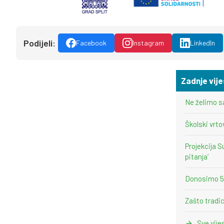
Podijeli:
Facebook
Instagram
LinkedIn
Zadnje vije
Ne želimo s
Školski vrto
Projekcija S
pitanja’
Donosimo 5 i
Zašto tradic
Sve vije