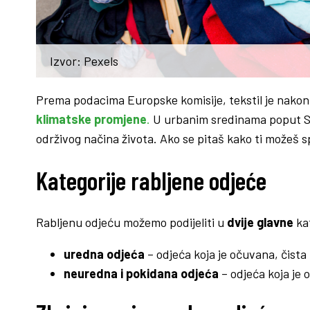
Izvor: Pexels
Prema podacima Europske komisije, tekstil je nako
klimatske promjene
.
U urbanim sredinama poput Spli
održivog načina života. Ako se pitaš kako ti možeš spa
Kategorije rabljene odjeće
Rabljenu odjeću možemo podijeliti u
dvije glavne
kat
uredna odjeća
– odjeća koja je očuvana, čista i
neuredna i pokidana odjeća
– odjeća koja je 