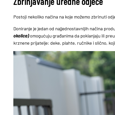
Zbrinjavanje uredne odjeće
Postoji nekoliko načina na koje možemo zbrinuti odjeć
Doniranje je jedan od najjednostavnijih načina prod
okolica)
omogućuju građanima da poklanjaju ili preu
krznene prijatelje: deke, plahte, ručnike i slično, ko