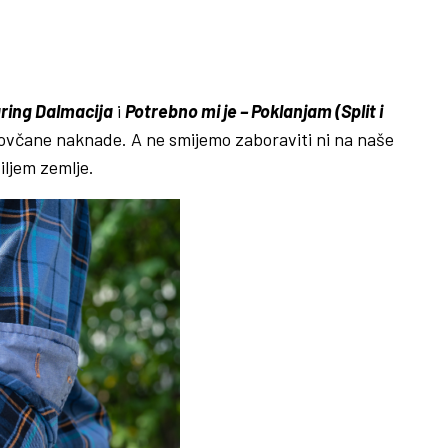
aring Dalmacija
i
Potrebno mi je – Poklanjam (Split i
novčane naknade. A ne smijemo zaboraviti ni na naše
diljem zemlje.