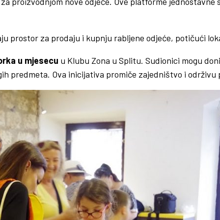
a proizvodnjom nove odjeće. Ove platforme jednostavne su 
aju prostor za prodaju i kupnju rabljene odjeće, potičući lok
orka u mjesecu
u Klubu Zona u Splitu. Sudionici mogu doni
ih predmeta. Ova inicijativa promiče zajedništvo i održivu 