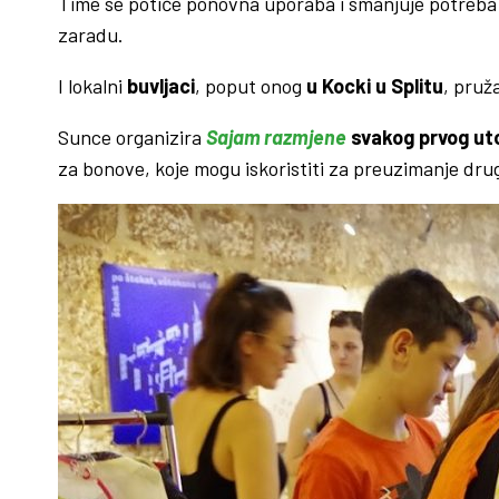
Time se potiče ponovna uporaba i smanjuje potreba z
zaradu.
I lokalni
buvljaci
, poput onog
u Kocki u Splitu
, pruž
Sunce organizira
Sajam razmjene
svakog prvog ut
za bonove, koje mogu iskoristiti za preuzimanje drug