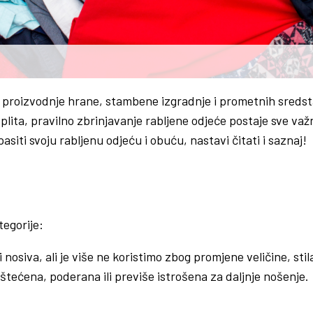
n proizvodnje hrane, stambene izgradnje i prometnih sreds
ta, pravilno zbrinjavanje rabljene odjeće postaje sve važni
siti svoju rabljenu odjeću i obuću, nastavi čitati i saznaj!
egorije:
 nosiva, ali je više ne koristimo zbog promjene veličine, stila
oštećena, poderana ili previše istrošena za daljnje nošenje.