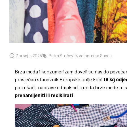
7 srpnja, 2025
Petra Stričević, volonterka Sunca
Brza moda i konzumerizam doveli su nas do povećane 
prosječan stanovnik Europske unije kupi
19 kg odje
potrošači, naprave odmak od trenda brze mode te se 
prenamijeniti ili reciklirati
.