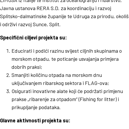
LIMOSA iz Italije te Institut za oceanografiju i ribarstvo,
Javna ustanova RERA S.D. za koordinaciju i razvoj
Splitsko-dalmatinske županije te Udruga za prirodu, okoliš
i održivi razvoj Sunce, Split.
Specifični ciljevi projekta su:
Educirati i podići razinu svijest ciljnih skupinama o
morskom otpadu, te poticanje usvajanja primjera
dobrih praksi;
Smanjiti količinu otpada na morskom dnu
uključivanjem ribarskog sektora i FLAG-ova;
Osigurati inovativne alate koji će podržati primjenu
prakse „ribarenje za otpadom“ (Fishing for litter) i
prikupljanje podataka.
Glavne aktivnosti projekta su: