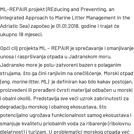
ML-REPAIR projekt (REducing and Preventing, an
integrated Approach to Marine Litter Management in the
Adriatic Sea) započeo je 01.01.2018. godine i trajat će
ukupno 18 mjeseci.
Opći cilj projekta ML – REPAIR je sprečavanje i smanjivanje
unosa i raspršivanja otpada u Jadranskom moru.
Jadransko more je polu-zatvoreni bazen s polaganim
strujama, što ga čini ranjivim na onečišćenje. Morski otpad
(eng. marine litter, ML)
je definiran kao bilo kakav postojan,
proizvedeni ili prerađeni čvrsti materijal odbačen u morski
i obalni okoliš. Predstavlja sve veći uzrok zabrinutosti za
degradaciju morskog i obalnog ekosustava, što
potencijalno ugrožava funkcionalnost samog ekosustava i
smanjuje kvalitetu priobalnih voda za ribarenje (ribolovnu
djelatnost) i turizam. U problematici morskog otpada već