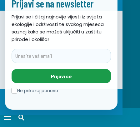
Prijavi se na newsletter
Prijavi se i čitaj najnovije vijesti iz svijeta
ekologije i održivosti te svakog mjeseca
Udruga za prirodu, okoliš i održivi razvoj Sunce
saznaj kako se možeš uključiti u zaštitu
prirode i okoliša!
Obala hrvatskog narodnog preporoda 7
21000 Split, Hrvatska
Email
info@sunce-st.org
email:
Tel: +385.21.360779
Prijavi se
Fax: +385.21.317254
Zeleni telefon: 072.123456
Ne prikazuj ponovo
IBAN: HR46 2407 0001 1005 7092 5
OIB: 17644269011
☰
PRIJAVITE SE NA NEWSLETTER