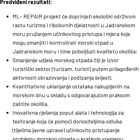
Predviđeni rezultati:
ML- REPAIR projekt će doprinjeti ekološki održivom
rastu turizma i ribolovnih djelatnosti u Jadranskom
moru pružanjem učinkovitog pristupa i mjera koje
mogu smanjiti i kontrolirati morski otpad u
Jadranskom moru i time poboljšati kvalitetu okoliša;
Smanjenje udjela morskog otpada čiji je izvor
turistički sektor (turizam, turisti) putem prilagođenih
aktivnosti obrazovanja i podizanja svijesti.
Kvantitativno uklanjanje ostataka nakupljenih na
morskom dnu u skladu s odgovarajućom praksom
zaštite okoliša,
Inovativna rješenja poput alata i tehnologija za
testiranje koja će pomoći donositeljima odluka
(tijelima javne uprave) učinkovito pristupanje
problemu morskog otpada u kratkom vremenu.