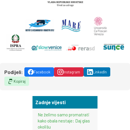
Podijeli:
Facebook
Instagram
LinkedIn
Kopiraj
Zadnje vijesti
Ne želimo samo promatrati
kako obala nestaje: Daj glas
okolišu