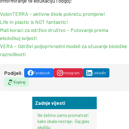
informiranje te edukaciju i odgoj:
VolonTERRA – aktivne škole pokreću promjene!
Life in plastic is NOT fantastic!
Mali koraci za održivo društvo – Putovanje prema
ekološkoj svijesti
VERA – Održivi poljoprivredni modeli za očuvanje biološke
raznolikosti
Podijeli:
Facebook
Instagram
LinkedIn
Kopiraj
Zadnje vijesti
Ne želimo samo promatrati
kako obala nestaje: Daj glas
okolišu