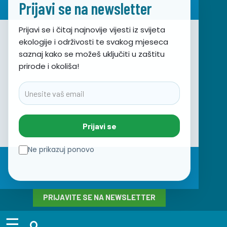
Prijavi se na newsletter
Prijavi se i čitaj najnovije vijesti iz svijeta
ekologije i održivosti te svakog mjeseca
Udruga za prirodu, okoliš i održivi razvoj Sunce
saznaj kako se možeš uključiti u zaštitu
prirode i okoliša!
Obala hrvatskog narodnog preporoda 7
21000 Split, Hrvatska
Email
info@sunce-st.org
email:
Tel: +385.21.360779
Prijavi se
Fax: +385.21.317254
Zeleni telefon: 072.123456
Ne prikazuj ponovo
IBAN: HR46 2407 0001 1005 7092 5
OIB: 17644269011
PRIJAVITE SE NA NEWSLETTER
☰