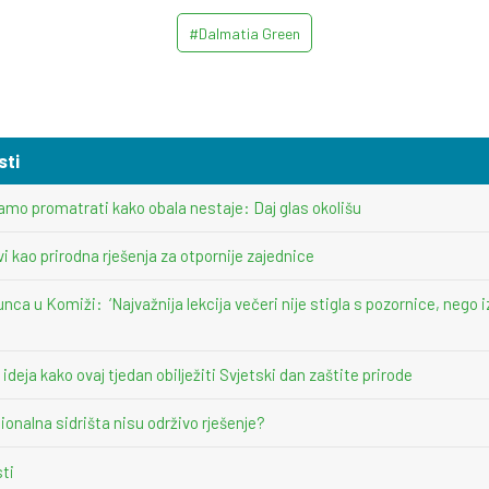
#Dalmatia Green
sti
amo promatrati kako obala nestaje: Daj glas okolišu
vi kao prirodna rješenja za otpornije zajednice
unca u Komiži: ‘Najvažnija lekcija večeri nije stigla s pozornice, nego i
deja kako ovaj tjedan obilježiti Svjetski dan zaštite prirode
ionalna sidrišta nisu održivo rješenje?
sti