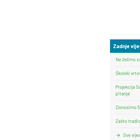
Zadnje vije
Ne želimo s
Školski vrto
Projekcija S
pitanja’
Donosimo 5 i
Zašto tradic
Sve vije