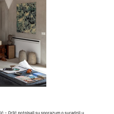
 – Orlić potpisali su sporazum o suradnji u