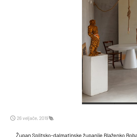
26 veljače, 2019
Župan Splitsko-dalmatinske županije Blaženko Boban 