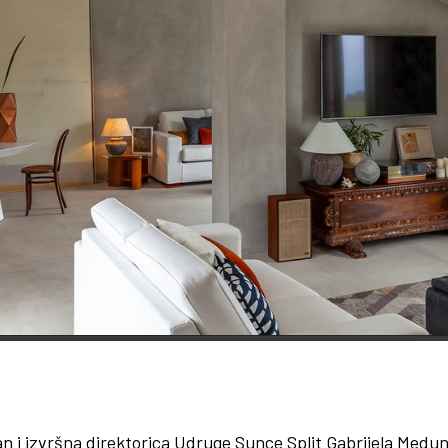
i izvršna direktorica Udruge Sunce Split Gabrijela Medunić