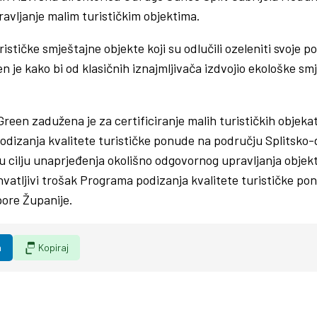
vljanje malim turističkim objektima.
ističke smještajne objekte koji su odlučili ozeleniti svoje p
 je kako bi od klasičnih iznajmljivača izdvojio ekološke smj
een zadužena je za certificiranje malih turističkih objekat
odizanja kvalitete turističke ponude na području Splitsko-
, u cilju unaprjeđenja okolišno odgovornog upravljanja obj
rihvatljivi trošak Programa podizanja kvalitete turističke 
pore Županije.
n
Kopiraj