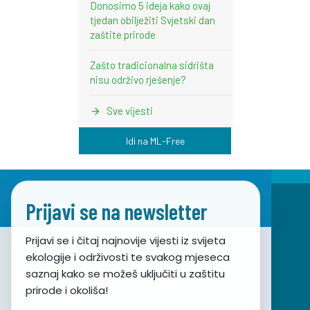
Donosimo 5 ideja kako ovaj
tjedan obilježiti Svjetski dan
zaštite prirode
Zašto tradicionalna sidrišta
nisu održivo rješenje?
Sve vijesti
Idi na ML-Free
Prijavi se na newsletter
Prijavi se i čitaj najnovije vijesti iz svijeta
ekologije i održivosti te svakog mjeseca
Udruga za prirodu, okoliš i održivi razvoj Sunce
saznaj kako se možeš uključiti u zaštitu
prirode i okoliša!
Obala hrvatskog narodnog preporoda 7