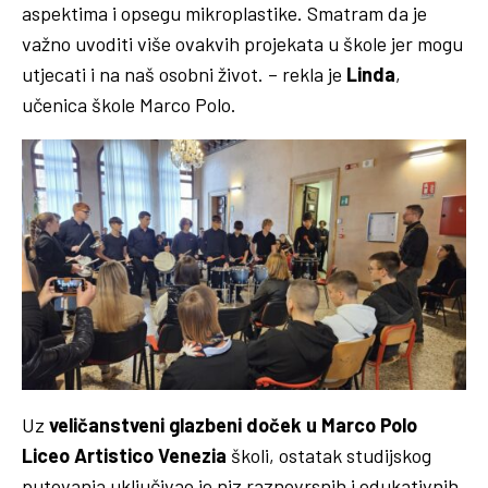
aspektima i opsegu mikroplastike. Smatram da je
važno uvoditi više ovakvih projekata u škole jer mogu
utjecati i na naš osobni život. – rekla je
Linda
,
učenica škole Marco Polo.
Uz
veličanstveni glazbeni doček u
Marco Polo
Liceo Artistico Venezia
školi, ostatak studijskog
putovanja uključivao je niz raznovrsnih i edukativnih