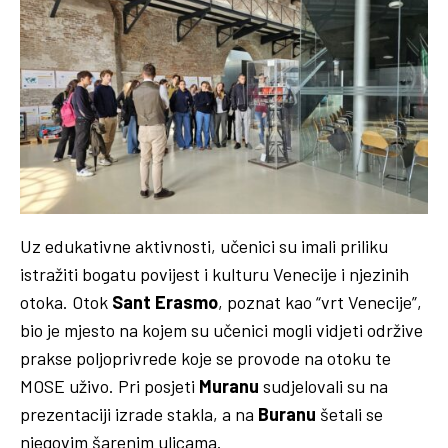
Uz edukativne aktivnosti, učenici su imali priliku
istražiti bogatu povijest i kulturu Venecije i njezinih
otoka. Otok
Sant Erasmo
, poznat kao “vrt Venecije”,
bio je mjesto na kojem su učenici mogli vidjeti održive
prakse poljoprivrede koje se provode na otoku te
MOSE uživo. Pri posjeti
Muranu
sudjelovali su na
prezentaciji izrade stakla, a na
Buranu
šetali se
njegovim šarenim ulicama.