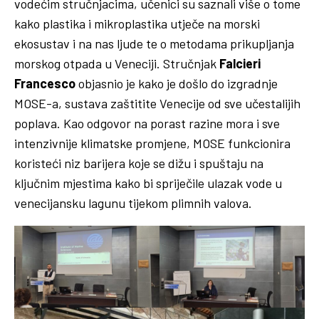
vodećim stručnjacima, učenici su saznali više o tome
kako plastika i mikroplastika utječe na morski
ekosustav i na nas ljude te o metodama prikupljanja
morskog otpada u Veneciji. Stručnjak
Falcieri
Francesco
objasnio je kako je došlo do izgradnje
MOSE-a, sustava zaštitite Venecije od sve učestalijih
poplava. Kao odgovor na porast razine mora i sve
intenzivnije klimatske promjene, MOSE funkcionira
koristeći niz barijera koje se dižu i spuštaju na
ključnim mjestima kako bi spriječile ulazak vode u
venecijansku lagunu tijekom plimnih valova.