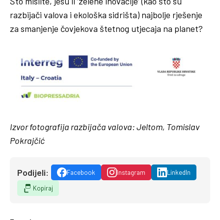
Što mislite, jesu li ‘zelene inovacije’ (kao što su
razbijači valova i ekološka sidrišta) najbolje rješenje
za smanjenje čovjekova štetnog utjecaja na planet?
Izvor fotografija razbijača valova: Jeltom, Tomislav
Pokrajčić
Podijeli:
Facebook
Instagram
LinkedIn
Kopiraj