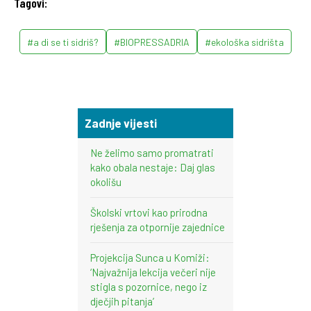
Tagovi:
#a di se ti sidriš?
#BIOPRESSADRIA
#ekološka sidrišta
Zadnje vijesti
Ne želimo samo promatrati
kako obala nestaje: Daj glas
okolišu
Školski vrtovi kao prirodna
rješenja za otpornije zajednice
Projekcija Sunca u Komiži:
‘Najvažnija lekcija večeri nije
stigla s pozornice, nego iz
dječjih pitanja’