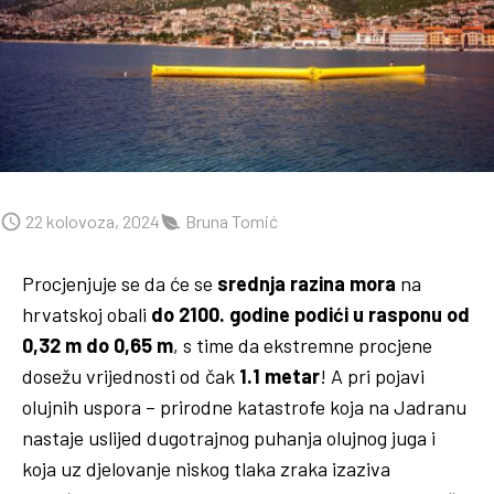
22 kolovoza, 2024
Bruna Tomić
Procjenjuje se da će se
srednja razina mora
na
hrvatskoj obali
do 2100. godine
podići u rasponu od
0,32 m do 0,65 m
, s time da ekstremne procjene
dosežu vrijednosti od čak
1.1 metar
! A pri pojavi
olujnih uspora – prirodne katastrofe koja na Jadranu
nastaje uslijed dugotrajnog puhanja olujnog juga i
koja uz djelovanje niskog tlaka zraka izaziva