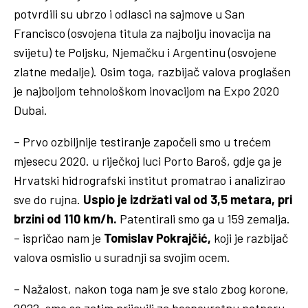
potvrdili su ubrzo i odlasci na sajmove u San
Francisco (osvojena titula za najbolju inovacija na
svijetu) te Poljsku, Njemačku i Argentinu (osvojene
zlatne medalje). Osim toga, razbijač valova proglašen
je najboljom tehnološkom inovacijom na Expo 2020
Dubai.
– Prvo ozbiljnije testiranje započeli smo u trećem
mjesecu 2020. u riječkoj luci Porto Baroš, gdje ga je
Hrvatski hidrografski institut promatrao i analizirao
sve do rujna.
Uspio je izdržati val od 3,5 metara, pri
brzini od 110 km/h.
Patentirali smo ga u 159 zemalja.
– ispričao nam je
Tomislav Pokrajčić,
koji je razbijač
valova osmislio u suradnji sa svojim ocem.
– Nažalost, nakon toga nam je sve stalo zbog korone,
2022. smo se zatim prijavili za bespovratnu potporu