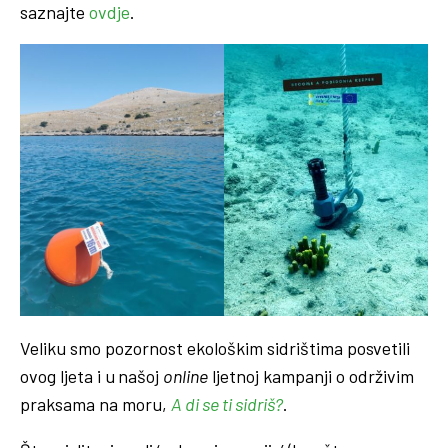
saznajte
ovdje
.
Veliku smo pozornost ekološkim sidrištima posvetili
ovog ljeta i u
našoj
online
ljetnoj kampanji o održivim
praksama na moru,
A di se ti sidriš?
.