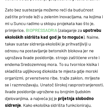
Zato bez sustezanja možemo reći da budućnost
zaštite prirode leži u zelenim inovacijama, na kojima i
mi u Suncu radimo u sklopu projekata kao što je,
primjerice,
BIOPRESSADRIA
(zalaganje za
upotrebu
ekoloških sidrišta kad god je to moguće
). Naime,
takav sustav sidrenja ekološki je prihvatljiviji u
odnosu na postavljanje betonskih blokova jer ne
ugrožava livade posidonije, strogo zaštićene vrste i
endema Sredozemnog mora. To su tvornice kisika i
skladišta ugljikovog dioksida te mjesta gdje morski
organizmi, prvenstveno ribe, traže zaklon, mrijeste
se i razmnožavaju. Unatoč širokoj rasprostranjenosti,
livade posidonije ugrožene su brojnim ljudskim
djelovanjima, a najveća joj je
prijetnja slobodno
sidrenje
. Kako ekološka sidrišta funkcioniraju,