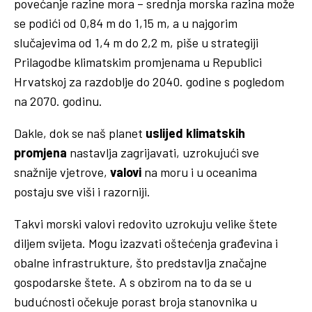
povećanje razine mora – srednja morska razina može
se podići od 0,84 m do 1,15 m, a u najgorim
slučajevima od 1,4 m do 2,2 m, piše u strategiji
Prilagodbe klimatskim promjenama u Republici
Hrvatskoj za razdoblje do 2040. godine s pogledom
na 2070. godinu.
Dakle, dok se naš planet
uslijed klimatskih
promjena
nastavlja zagrijavati, uzrokujući sve
snažnije vjetrove,
valovi
na moru i u oceanima
postaju sve viši i razorniji.
Takvi morski valovi redovito uzrokuju velike štete
diljem svijeta. Mogu izazvati oštećenja građevina i
obalne infrastrukture, što predstavlja značajne
gospodarske štete. A s obzirom na to da se u
budućnosti očekuje porast broja stanovnika u