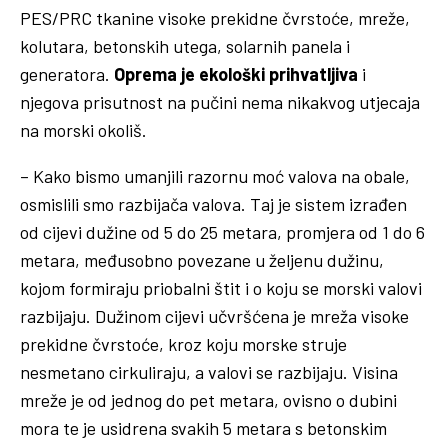
PES/PRC tkanine visoke prekidne čvrstoće, mreže,
kolutara, betonskih utega, solarnih panela i
generatora.
Oprema je ekološki prihvatljiva
i
njegova prisutnost na pučini nema nikakvog utjecaja
na morski okoliš.
– Kako bismo umanjili razornu moć valova na obale,
osmislili smo razbijača valova. Taj je sistem izrađen
od cijevi dužine od 5 do 25 metara, promjera od 1 do 6
metara, međusobno povezane u željenu dužinu,
kojom formiraju priobalni štit i o koju se morski valovi
razbijaju. Dužinom cijevi učvršćena je mreža visoke
prekidne čvrstoće, kroz koju morske struje
nesmetano cirkuliraju, a valovi se razbijaju. Visina
mreže je od jednog do pet metara, ovisno o dubini
mora te je usidrena svakih 5 metara s betonskim