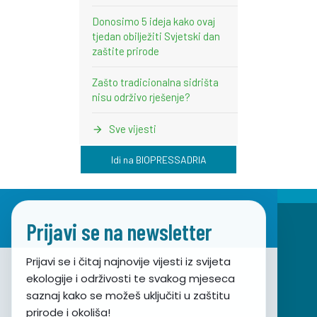
Donosimo 5 ideja kako ovaj
tjedan obilježiti Svjetski dan
zaštite prirode
Zašto tradicionalna sidrišta
nisu održivo rješenje?
Sve vijesti
Idi na BIOPRESSADRIA
Prijavi se na newsletter
Prijavi se i čitaj najnovije vijesti iz svijeta
ekologije i održivosti te svakog mjeseca
Udruga za prirodu, okoliš i održivi razvoj Sunce
saznaj kako se možeš uključiti u zaštitu
prirode i okoliša!
Obala hrvatskog narodnog preporoda 7