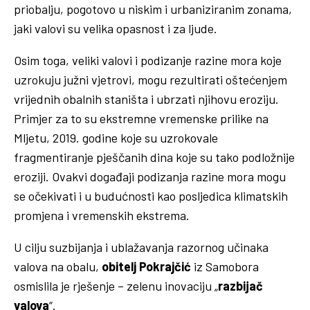
priobalju, pogotovo u niskim i urbaniziranim zonama,
jaki valovi su velika opasnost i za ljude.
Osim toga, veliki valovi i podizanje razine mora koje
uzrokuju južni vjetrovi, mogu rezultirati oštećenjem
vrijednih obalnih staništa i ubrzati njihovu eroziju.
Primjer za to su ekstremne vremenske prilike na
Mljetu, 2019. godine koje su uzrokovale
fragmentiranje pješčanih dina koje su tako podložnije
eroziji. Ovakvi događaji podizanja razine mora mogu
se očekivati i u budućnosti kao posljedica klimatskih
promjena i vremenskih ekstrema.
U cilju suzbijanja i ublažavanja razornog učinaka
valova na obalu,
obitelj Pokrajčić
iz Samobora
osmislila je rješenje – zelenu inovaciju „
razbijač
valova
“.