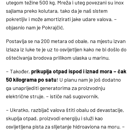
utegom težine 500 kg. Mreža i uteg povezani su inox
sajlama preko kolutara, tako da je naš sistem
pokretljiv i može amortizirati jake udare valova. –
objasnio nam je Pokrajčić.
Postavlja se na 200 metara od obale, na mjestu izvan
izlaza iz luke te je uz to osvijetljen kako ne bi došlo do
oštećivanja brodova prilikom ulaska u marinu.
– Također,
prikuplja otpad ispod i iznad mora – čak
50 kilograma po satu
! U planu nam je još dodatno
ga unaprijediti generatorima za proizvodnju
električne struje. – ističe naš sugovornik.
– Ukratko, razbijač valova štiti obalu od devastacije,
skuplja otpad, proizvodi energiju i služi kao
osvijetljena pista za slijetanje hidroaviona na moru. –