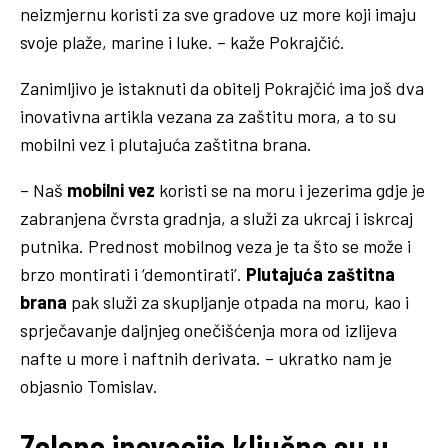
neizmjernu koristi za sve gradove uz more koji imaju
svoje plaže, marine i luke. – kaže Pokrajčić.
Zanimljivo je istaknuti da obitelj Pokrajčić ima još dva
inovativna artikla vezana za zaštitu mora, a to su
mobilni vez i plutajuća zaštitna brana.
– Naš
mobilni vez
koristi se na moru i jezerima gdje je
zabranjena čvrsta gradnja, a služi za ukrcaj i iskrcaj
putnika. Prednost mobilnog veza je ta što se može i
brzo montirati i ‘demontirati’.
Plutajuća zaštitna
brana
pak služi za skupljanje otpada na moru, kao i
sprječavanje daljnjeg onečišćenja mora od izlijeva
nafte u more i naftnih derivata. – ukratko nam je
objasnio Tomislav.
Zelene inovacije ključne su u