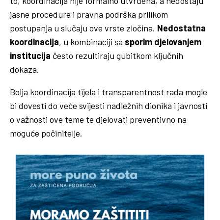
to, koordinacija nije formalno utvrđena, a nedostaju
jasne procedure i pravna podrška prilikom
postupanja u slučaju ove vrste zločina.
Nedostatna
koordinacija
, u kombinaciji sa
sporim djelovanjem
institucija
često rezultiraju gubitkom ključnih
dokaza.
Bolja koordinacija tijela i transparentnost rada mogle
bi dovesti do veće svijesti nadležnih dionika i javnosti
o važnosti ove teme te djelovati preventivno na
moguće počinitelje.