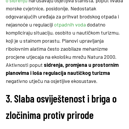
o sidrenju
narušavaju osjetljiva staništa, poput livada
morske cvjetnice, posidonije. Nedostatak
odgovarajućih uređaja za prihvat brodskog otpada i
nejasnoće u regulaciji
otpadnih voda
dodatno
kompliciraju situaciju, osobito u nautičkom turizmu,
koji je u stalnom porastu. Planovi upravljanja
ribolovnim alatima često zaobilaze mehanizme
procjene utjecaja na ekološku mrežu Natura 2000.
Aktivnosti poput
sidrenja, promjena u prostornim
planovima i loša regulacija nautičkog turizma
negativno utječu na osjetljive ekosustave.
3. Slaba osviještenost i briga o
zločinima protiv prirode