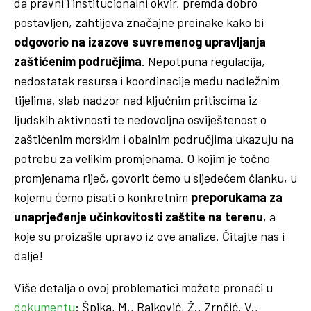
da pravni i institucionalni okvir, premda dobro
postavljen, zahtijeva značajne preinake kako bi
odgovorio na izazove suvremenog upravljanja
zaštićenim područjima
. Nepotpuna regulacija,
nedostatak resursa i koordinacije među nadležnim
tijelima, slab nadzor nad ključnim pritiscima iz
ljudskih aktivnosti te nedovoljna osviještenost o
zaštićenim morskim i obalnim područjima ukazuju na
potrebu za velikim promjenama. O kojim je točno
promjenama riječ, govorit ćemo u sljedećem članku, u
kojemu ćemo pisati o konkretnim
preporukama za
unaprjeđenje učinkovitosti zaštite na terenu
, a
koje su proizašle upravo iz ove analize. Čitajte nas i
dalje!
Više detalja o ovoj problematici možete pronaći u
dokumentu
: Špika, M., Rajković, Ž., Zrnčić, V.,