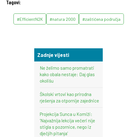
Tagovi:
#EfficientN2K
#natura 2000
#zaštićena područja
Zadnje vijesti
Ne želimo samo promatrati
kako obala nestaje: Daj glas
okolišu
Školski vrtovi kao prirodna
rješenja za otpornije zajednice
Projekcija Sunca u Komiži:
‘Najvažnija lekcija večeri nije
stigla s pozornice, nego iz
dječjih pitanja’