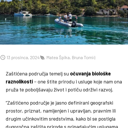
13 prosinca, 2024
Matea Špika, Bruna Tomić
Zaštićena područja temelj su
očuvanja biološke
raznolikosti
– one štite prirodu i usluge koje nam ona
pruža te poboljšavaju život i potiču održivi razvoj.
“Zaštićeno područje je jasno definirani geografski
prostor, priznat, namijenjen i upravljan, pravnim ili
drugim učinkovitim sredstvima, kako bi se postigla
dugoročna zaštita prirode s pripadajućim uslugama