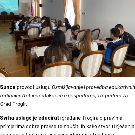
Sunce
provodi uslugu
Osmišljavanje i provedba edukativnih
radionica/tribina/edukacija o gospodarenju otpadom
za
Grad Trogir.
Svrha usluge je educirati
građane Trogira o pravima,
primjerima dobre prakse te naučiti ih kako stvoriti rješenja
za unaprjeđenje sustava gospodarenja otpadom s