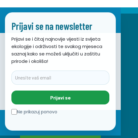
Prijavi se na newsletter
Prijavi se i čitaj najnovije vijesti iz svijeta
ekologije i održivosti te svakog mjeseca
Udruga za prirodu, okoliš i održivi razvoj Sunce
saznaj kako se možeš uključiti u zaštitu
prirode i okoliša!
Obala hrvatskog narodnog preporoda 7
21000 Split, Hrvatska
Email
info@sunce-st.org
email:
Tel: +385.21.360779
Prijavi se
Fax: +385.21.317254
Zeleni telefon: 072.123456
Ne prikazuj ponovo
IBAN: HR46 2407 0001 1005 7092 5
OIB: 17644269011