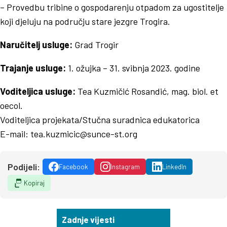
– Provedbu tribine o gospodarenju otpadom za ugostitelje
koji djeluju na području stare jezgre Trogira.
Naručitelj usluge:
Grad Trogir
Trajanje usluge:
1. ožujka – 31. svibnja 2023. godine
Voditeljica usluge:
Tea Kuzmičić Rosandić, mag. biol. et
oecol.
Voditeljica projekata/Stučna suradnica edukatorica
E-mail:
tea.kuzmicic@sunce-st.org
Podijeli:
Facebook
Instagram
LinkedIn
Kopiraj
Zadnje vijesti