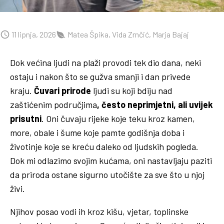
11 lipnja, 2026
Matea Špika, Vida Zrnčić, Marja Bajaj
Dok većina ljudi na plaži provodi tek dio dana, neki
ostaju i nakon što se gužva smanji i dan privede
kraju.
Čuvari prirode
ljudi su koji bdiju nad
zaštićenim područjima
, često neprimjetni, ali uvijek
prisutni
. Oni čuvaju rijeke koje teku kroz kamen,
more, obale i šume koje pamte godišnja doba i
životinje koje se kreću daleko od ljudskih pogleda.
Dok mi odlazimo svojim kućama, oni nastavljaju paziti
da priroda ostane sigurno utočište za sve što u njoj
živi.
Njihov posao vodi ih kroz kišu, vjetar, toplinske