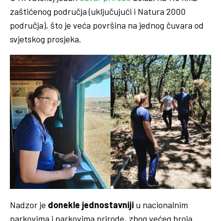
zaštićenog područja (uključujući i Natura 2000
područja), što je veća površina na jednog čuvara od
svjetskog prosjeka.
Nadzor je
donekle jednostavniji
u nacionalnim
parkovima i parkovima prirode, zbog većeg broja