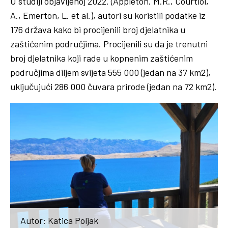
U studiji objavljenoj 2022. (Appleton, M.R., Courtiol,
A., Emerton, L. et al.), autori su koristili podatke iz
176 država kako bi procijenili broj djelatnika u
zaštićenim područjima. Procijenili su da je trenutni
broj djelatnika koji rade u kopnenim zaštićenim
područjima diljem svijeta 555 000 (jedan na 37 km2),
uključujući 286 000 čuvara prirode (jedan na 72 km2).
Autor: Katica Poljak