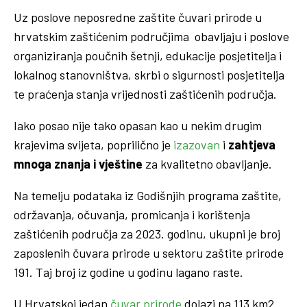
Uz poslove neposredne zaštite čuvari prirode u
hrvatskim zaštićenim područjima obavljaju i poslove
organiziranja poučnih šetnji, edukacije posjetitelja i
lokalnog stanovništva, skrbi o sigurnosti posjetitelja
te praćenja stanja vrijednosti zaštićenih područja.
Iako posao nije tako opasan kao u nekim drugim
krajevima svijeta, poprilično je
izazovan
i
zahtjeva
mnoga znanja i vještine
za kvalitetno obavljanje.
Na temelju podataka iz Godišnjih programa zaštite,
održavanja, očuvanja, promicanja i korištenja
zaštićenih područja za 2023. godinu, ukupni je broj
zaposlenih čuvara prirode u sektoru zaštite prirode
191. Taj broj iz godine u godinu lagano raste.
U Hrvatskoj jedan
čuvar prirode
dolazi na 113 km2