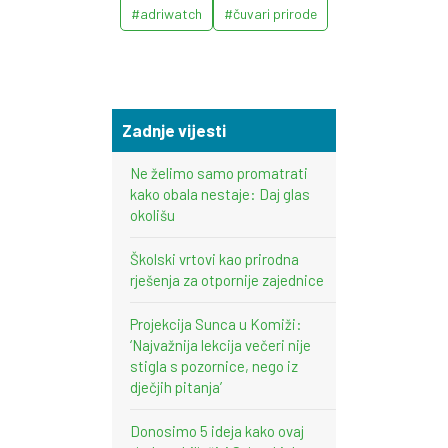
#adriwatch
#čuvari prirode
Zadnje vijesti
Ne želimo samo promatrati
kako obala nestaje: Daj glas
okolišu
Školski vrtovi kao prirodna
rješenja za otpornije zajednice
Projekcija Sunca u Komiži:
‘Najvažnija lekcija večeri nije
stigla s pozornice, nego iz
dječjih pitanja’
Donosimo 5 ideja kako ovaj