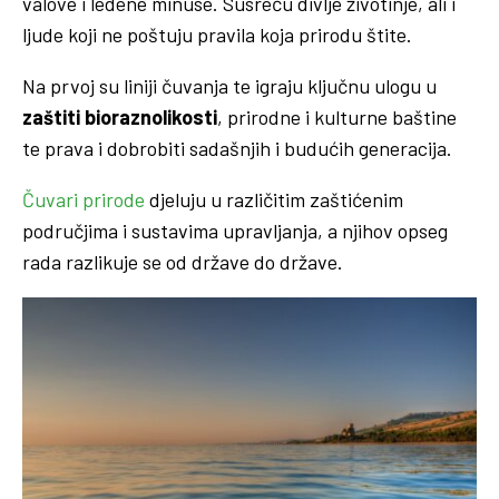
valove i ledene minuse. Susreću divlje životinje, ali i
ljude koji ne poštuju pravila koja prirodu štite.
Na prvoj su liniji čuvanja te igraju ključnu ulogu u
zaštiti bioraznolikosti
, prirodne i kulturne baštine
te prava i dobrobiti sadašnjih i budućih generacija.
Čuvari prirode
djeluju u različitim zaštićenim
područjima i sustavima upravljanja, a njihov opseg
rada razlikuje se od države do države.