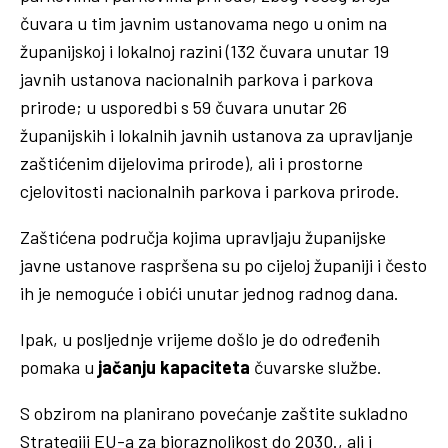
čuvara u tim javnim ustanovama nego u onim na
županijskoj i lokalnoj razini (132 čuvara unutar 19
javnih ustanova nacionalnih parkova i parkova
prirode; u usporedbi s 59 čuvara unutar 26
županijskih i lokalnih javnih ustanova za upravljanje
zaštićenim dijelovima prirode), ali i prostorne
cjelovitosti nacionalnih parkova i parkova prirode.
Zaštićena područja kojima upravljaju županijske
javne ustanove raspršena su po cijeloj županiji i često
ih je nemoguće i obići unutar jednog radnog dana.
Ipak, u posljednje vrijeme došlo je do određenih
pomaka u
jačanju kapaciteta
čuvarske službe.
S obzirom na planirano povećanje zaštite sukladno
Strategiji EU-a za bioraznolikost do 2030., ali i