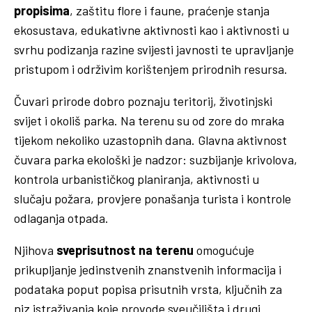
propisima
, zaštitu flore i faune, praćenje stanja
ekosustava, edukativne aktivnosti kao i aktivnosti u
svrhu podizanja razine svijesti javnosti te upravljanje
pristupom i održivim korištenjem prirodnih resursa.
Čuvari prirode dobro poznaju teritorij, životinjski
svijet i okoliš parka. Na terenu su od zore do mraka
tijekom nekoliko uzastopnih dana. Glavna aktivnost
čuvara parka ekološki je nadzor: suzbijanje krivolova,
kontrola urbanističkog planiranja, aktivnosti u
slučaju požara, provjere ponašanja turista i kontrole
odlaganja otpada.
Njihova
sveprisutnost na terenu
omogućuje
prikupljanje jedinstvenih znanstvenih informacija i
podataka poput popisa prisutnih vrsta, ključnih za
niz istraživanja koje provode sveučilišta i drugi