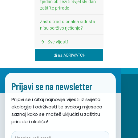
tjedan obilježiti Svjetski dan
zaštite prirode
Zašto tradicionalna sidrišta
nisu održivo rješenje?
Sve vijesti
Idi na ADRIWATCH
Prijavi se na newsletter
Prijavi se i čitaj najnovije vijesti iz svijeta
ekologije i održivosti te svakog mjeseca
Udruga za prirodu, okoliš i održivi razvoj Sunce
saznaj kako se možeš uključiti u zaštitu
prirode i okoliša!
Obala hrvatskog narodnog preporoda 7
21000 Split, Hrvatska
Email