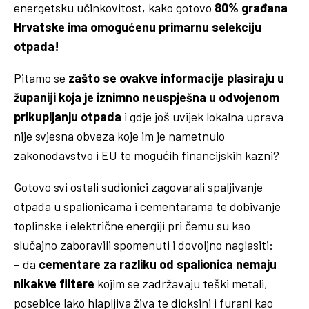
energetsku učinkovitost, kako gotovo
80% građana
Hrvatske ima omogućenu primarnu selekciju
otpada!
Pitamo se
zašto se ovakve informacije plasiraju u
županiji koja je iznimno neuspješna u odvojenom
prikupljanju otpada
i gdje još uvijek lokalna uprava
nije svjesna obveza koje im je nametnulo
zakonodavstvo i EU te mogućih financijskih kazni?
Gotovo svi ostali sudionici zagovarali spaljivanje
otpada u spalionicama i cementarama te dobivanje
toplinske i električne energiji pri čemu su kao
slučajno zaboravili spomenuti i dovoljno naglasiti:
– da
cementare za razliku od spalionica nemaju
nikakve filtere
kojim se zadržavaju teški metali,
posebice lako hlapljiva živa te dioksini i furani kao