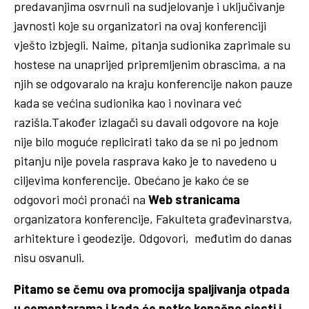
predavanjima osvrnuli na sudjelovanje i uključivanje
javnosti koje su organizatori na ovaj konferenciji
vješto izbjegli. Naime, pitanja sudionika zaprimale su
hostese na unaprijed pripremljenim obrascima, a na
njih se odgovaralo na kraju konferencije nakon pauze
kada se većina sudionika kao i novinara već
razišla.Također izlagači su davali odgovore na koje
nije bilo moguće replicirati tako da se ni po jednom
pitanju nije povela rasprava kako je to navedeno u
ciljevima konferencije. Obećano je kako će se
odgovori moći pronaći na
Web stranicama
organizatora konferencije, Fakulteta građevinarstva,
arhitekture i geodezije. Odgovori, međutim do danas
nisu osvanuli.
Pitamo se čemu ova promocija spaljivanja otpada
u cementarama i kada će netko konačno sjesti i