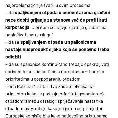
najproblematičnije tvari u ovim procesima
– da
spaljivanjem otpada u cementarama građani
neće dobiti grijanje za stanove već će profitirati
korporacija
, a pritom će najvjerojatnije građanima
naplaćivati ovu „uslugu“
– da se
spaljivanjem otpada u spalionicama
nastaje nusprodukt šljaka koja se ponovno treba
odložiti
– da su spalionice kontinuirano trebaju opskrbljivati
gorivom te su samim time u opreci se prethodnim
prioritetima u gospodarenju otpadom
Irena Relić iz Ministarstva zaštite okoliša na
primjedbu kako se poštuju prioriteti gospodarenja
otpadom između ostalog i sprječavanje nastanka
otpadom ustvrdila je kako je i jedna od primjedbi
Europske komisije bila kako nedovoljno pristupamo