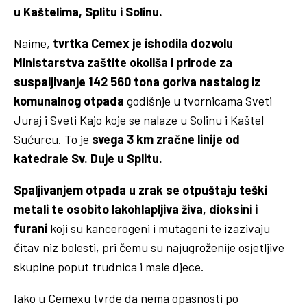
u Kaštelima, Splitu i Solinu.
Naime,
tvrtka Cemex je ishodila dozvolu
Ministarstva zaštite okoliša i prirode za
suspaljivanje 142 560 tona goriva nastalog iz
komunalnog otpada
godišnje u tvornicama Sveti
Juraj i Sveti Kajo koje se nalaze u Solinu i Kaštel
Sućurcu. To je
svega 3 km zračne linije od
katedrale Sv. Duje u Splitu.
Spaljivanjem otpada u zrak se otpuštaju teški
metali te osobito lakohlapljiva živa, dioksini i
furani
koji su kancerogeni i mutageni te izazivaju
čitav niz bolesti, pri čemu su najugroženije osjetljive
skupine poput trudnica i male djece.
Iako u Cemexu tvrde da nema opasnosti po