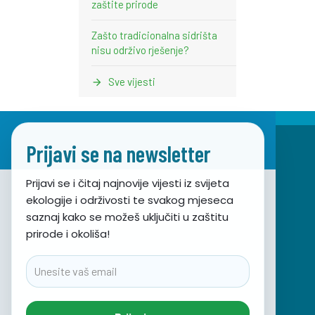
zaštite prirode
Zašto tradicionalna sidrišta
nisu održivo rješenje?
Sve vijesti
Prijavi se na newsletter
Prijavi se i čitaj najnovije vijesti iz svijeta
ekologije i održivosti te svakog mjeseca
Udruga za prirodu, okoliš i održivi razvoj Sunce
saznaj kako se možeš uključiti u zaštitu
prirode i okoliša!
Obala hrvatskog narodnog preporoda 7
21000 Split, Hrvatska
Email
info@sunce-st.org
email:
Tel: +385.21.360779