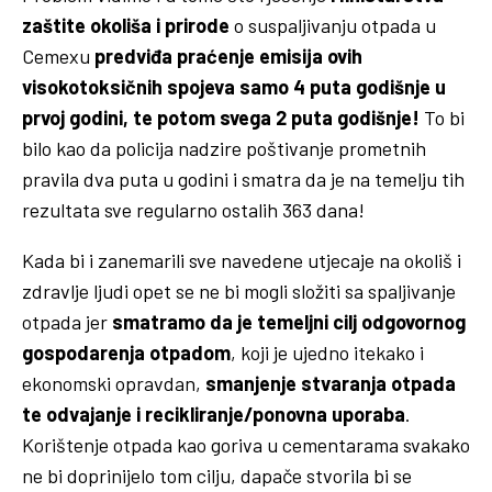
zaštite okoliša i prirode
o suspaljivanju otpada u
Cemexu
predviđa praćenje emisija ovih
visokotoksičnih spojeva samo 4 puta godišnje u
prvoj godini, te potom svega 2 puta godišnje!
To bi
bilo kao da policija nadzire poštivanje prometnih
pravila dva puta u godini i smatra da je na temelju tih
rezultata sve regularno ostalih 363 dana!
Kada bi i zanemarili sve navedene utjecaje na okoliš i
zdravlje ljudi opet se ne bi mogli složiti sa spaljivanje
otpada jer
smatramo da je temeljni cilj odgovornog
gospodarenja otpadom
, koji je ujedno itekako i
ekonomski opravdan,
smanjenje stvaranja otpada
te odvajanje i recikliranje/ponovna uporaba
.
Korištenje otpada kao goriva u cementarama svakako
ne bi doprinijelo tom cilju, dapače stvorila bi se