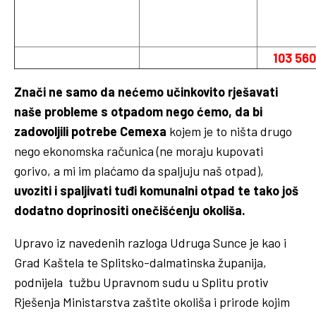
IZ KOMUNALNOG
IZ KOMU
IZ KOMUNALNOG
OTPADA
OTPA
OTPADA
142 560 TONA
39 000 TONA
103 56
Znači ne samo da nećemo učinkovito rješavati
naše probleme s otpadom nego ćemo, da bi
zadovoljili potrebe Cemexa
kojem je to ništa drugo
nego ekonomska računica (ne moraju kupovati
gorivo, a mi im plaćamo da spaljuju naš otpad),
uvoziti i spaljivati tuđi komunalni otpad te tako još
dodatno doprinositi onečišćenju okoliša.
Upravo iz navedenih razloga Udruga Sunce je kao i
Grad Kaštela te Splitsko-dalmatinska županija,
podnijela tužbu Upravnom sudu u Splitu protiv
Rješenja Ministarstva zaštite okoliša i prirode kojim