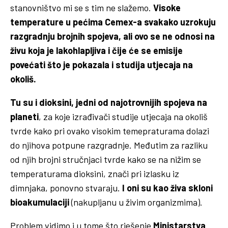
stanovništvo mi se s tim ne slažemo.
Visoke
temperature u pećima Cemex-a svakako uzrokuju
razgradnju brojnih spojeva, ali ovo se ne odnosi na
živu koja je lakohlapljiva i čije će se emisije
povećati što je pokazala i studija utjecaja na
okoliš.
Tu su i dioksini, jedni od najotrovnijih spojeva na
planeti
, za koje izrađivači studije utjecaja na okoliš
tvrde kako pri ovako visokim temepraturama dolazi
do njihova potpune razgradnje. Međutim za razliku
od njih brojni stručnjaci tvrde kako se na nižim se
temperaturama dioksini, znači pri izlasku iz
dimnjaka, ponovno stvaraju.
I oni su kao živa skloni
bioakumulaciji
(nakupljanu u živim organizmima).
Problem vidimo i u tome što rješenje
Ministarstva