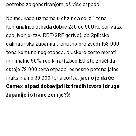
potreba za generiranjem još više otpada.
Naime, kada uzmemo u obzir da se iz 1 tone
komunalnog otpada dobije 230 do 500 kg goriva za
spaljivanje (tzv. RDF/SRF gorivo), da Splitsko
dalmatinska županija trenutno proizvodi 158 000
tona komunalnog otpada, a uskoro ćemo morati
minimalno 50% reciklirati zbog EU što znači da
ostaje 79 000 tona otpada, odnosno potencijalno
maksimalno 39 000 tona goriva,
jasno je da će
Cemex otpad dobavljati iz trećih izvora (druge
županije i strane zemlje?)!
SPLITSKO
CEMEX IMA DOZVOLU
CEMEX ĆE
DALMATINSKA
ZA
DOBAVIT
ŽUPANIJA ĆE
SPALJIVANJE GORIVA
ŽUPANIJE
PROIZVODITI GORIVA