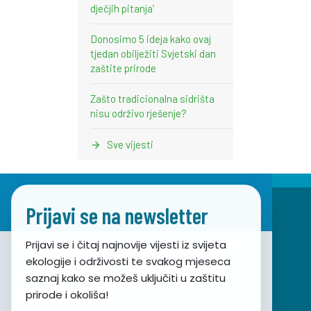
dječjih pitanja’
Donosimo 5 ideja kako ovaj
tjedan obilježiti Svjetski dan
zaštite prirode
Zašto tradicionalna sidrišta
nisu održivo rješenje?
Sve vijesti
Prijavi se na newsletter
Prijavi se i čitaj najnovije vijesti iz svijeta
ekologije i održivosti te svakog mjeseca
Udruga za prirodu, okoliš i održivi razvoj Sunce
saznaj kako se možeš uključiti u zaštitu
prirode i okoliša!
Obala hrvatskog narodnog preporoda 7