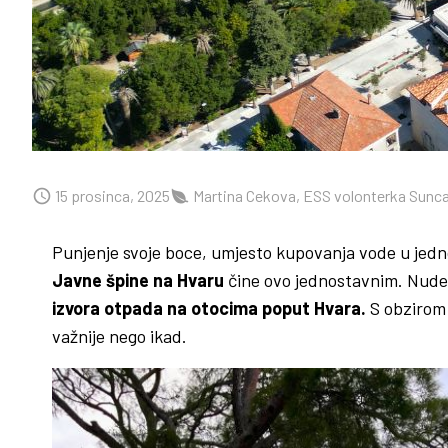
15 prosinca, 2025
Martina Cekova, ESS volonterka Sunc
Punjenje svoje boce, umjesto kupovanja vode u jedno
Javne špine na Hvaru
čine ovo jednostavnim. Nude 
izvora otpada na otocima poput Hvara.
S obzirom 
važnije nego ikad.