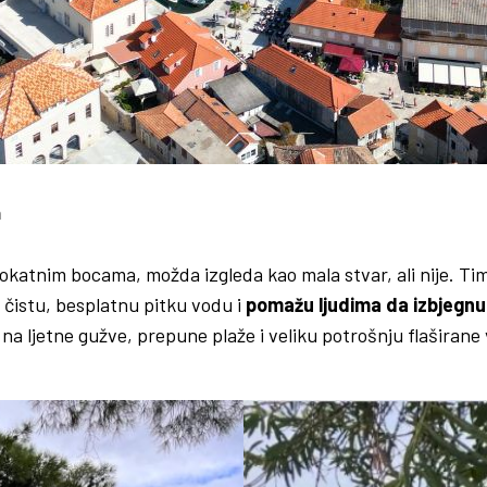
a
katnim bocama, možda izgleda kao mala stvar, ali nije. Time
čistu, besplatnu pitku vodu i
pomažu ljudima da izbjegnu
na ljetne gužve, prepune plaže i veliku potrošnju flaširan