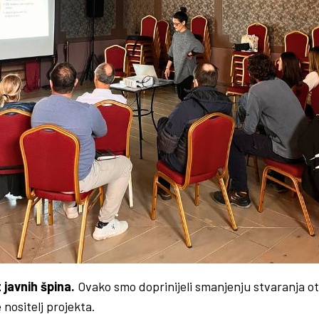
 javnih špina.
Ovako smo doprinijeli smanjenju stvaranja otp
 nositelj projekta.