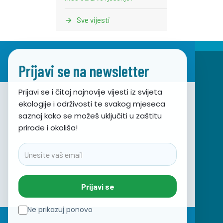
Sve vijesti
Prijavi se na newsletter
Prijavi se i čitaj najnovije vijesti iz svijeta
ekologije i održivosti te svakog mjeseca
Udruga za prirodu, okoliš i održivi razvoj Sunce
saznaj kako se možeš uključiti u zaštitu
prirode i okoliša!
Obala hrvatskog narodnog preporoda 7
21000 Split, Hrvatska
Email
info@sunce-st.org
email:
Tel: +385.21.360779
Prijavi se
Fax: +385.21.317254
Zeleni telefon: 072.123456
Ne prikazuj ponovo
IBAN: HR46 2407 0001 1005 7092 5