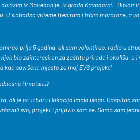
, dolazim iz Makedonije, iz grada Kavadarci. Diplomir
jima. U slobodno vrijeme treniram i trčim maratone, a v
irao prije 5 godina, ali sam volontirao, radio u struc
ek bio zainteresiran za zaštitu prirode i okoliša, a i
la kao savršeno mjesto za moj EVS projekt!
dnosno Hrvatsk
u
?
a, ali je pri izboru i lokacija imala ulogu. Raspitao s
vršavali svoj projekt i prijavio sam se. Samo sam jed