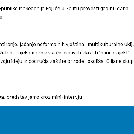
publike Makedonije koji će u Splitu provesti godinu dana. O
e.
tiranje, jačanje neformalnih vještina i multikulturalno uklj
etom. Tijekom projekta će osmisliti vlastiti ”mini projekt” 
 ideju iz područja zaštite prirode i okoliša. Ciljane skupin
ka, predstavljamo kroz mini-intervju: