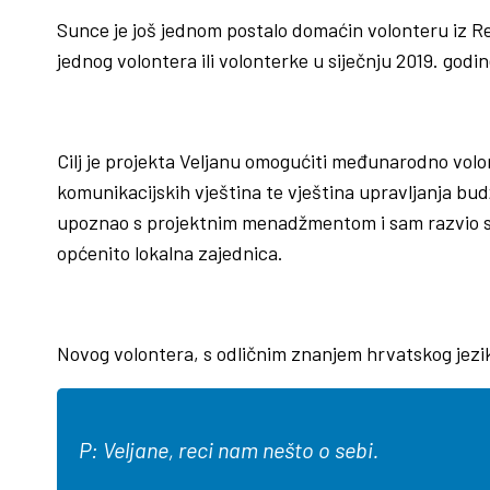
Sunce je još jednom postalo domaćin volonteru iz Re
jednog volontera ili volonterke u siječnju 2019. godin
Cilj je projekta Veljanu omogućiti međunarodno volon
komunikacijskih vještina te vještina upravljanja budž
upoznao s projektnim menadžmentom i sam razvio svoju
općenito lokalna zajednica.
Novog volontera, s odličnim znanjem hrvatskog jezi
P:
Veljane, reci
nam nešto o sebi.