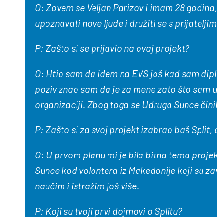
O: Zovem se Veljan Parizov i imam 28 godina
upoznavati nove ljude i družiti se s prijatel
P:
Zašto si se prijavio na ovaj projekt?
O: Htio sam da idem na EVS još kad sam diplom
poziv znao sam da je za mene zato što sam uvij
organizaciji. Zbog toga se Udruga Sunce čini
P:
Zašto si za svoj projekt izabrao baš Split
,
o
O: U prvom planu mi je bila bitna tema projekt
Sunce kod volontera iz Makedonije koji su za
naučim i istražim još više.
P:
Koji su tvoji prvi dojmovi o Splitu?