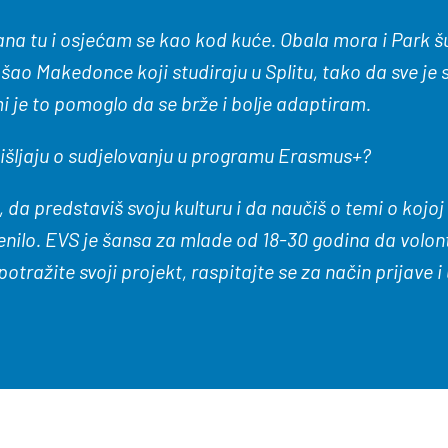
dana tu i osjećam se kao kod kuće. Obala mora i Park
šao Makedonce koji studiraju u Splitu, tako da sve je
i je to pomoglo da se brže i bolje adaptiram.
šljaju o sudjelovanj
u
u programu Erasmus
+
?
e, da predstaviš svoju kulturu i da naučiš o temi o ko
enilo. EVS je šansa za mlade od 18-30 godina da volont
otražite svoji projekt, raspitajte se za način prijave 