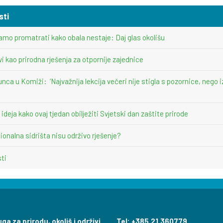
sti
amo promatrati kako obala nestaje: Daj glas okolišu
vi kao prirodna rješenja za otpornije zajednice
unca u Komiži: ‘Najvažnija lekcija večeri nije stigla s pozornice, nego i
deja kako ovaj tjedan obilježiti Svjetski dan zaštite prirode
ionalna sidrišta nisu održivo rješenje?
sti
ga za prirodu, okoliš i održivi
Tel: +385.21.360779