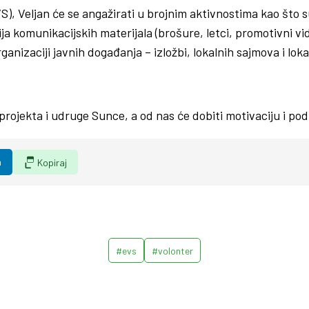
, Veljan će se angažirati u brojnim aktivnostima kao što 
ja komunikacijskih materijala (brošure, letci, promotivni vid
izaciji javnih događanja – izložbi, lokalnih sajmova i loka
projekta i udruge Sunce, a od nas će dobiti motivaciju i p
n
Kopiraj
#evs
#volonter