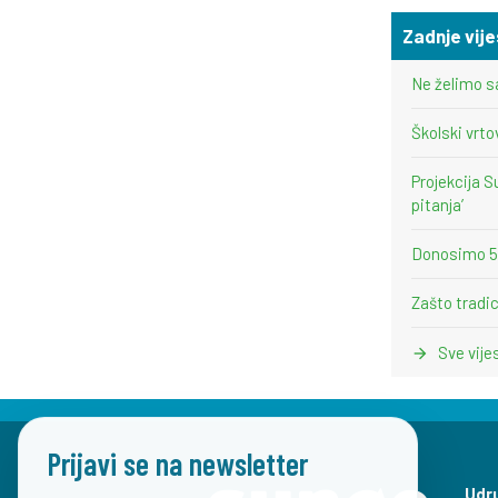
Zadnje vije
Ne želimo s
Školski vrto
Projekcija S
pitanja’
Donosimo 5 i
Zašto tradic
Sve vije
Prijavi se na newsletter
Udru