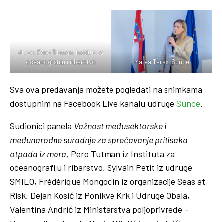
dr. sc. Pero Tutman, Institut za
Marjan Žitnik, Maritimo
oceanografiju i ribarstvo
Sylvain Petit, SMILO
Dejan Kosić, Udruga Obala
Matea Taraš, Sunce
recycling
Sva ova predavanja možete pogledati na snimkama
dostupnim na Facebook Live kanalu udruge
Sunce
.
Sudionici panela
Važnost međusektorske i
međunarodne suradnje za sprečavanje pritisaka
otpada iz mora
, Pero Tutman iz Instituta za
oceanografiju i ribarstvo, Sylvain Petit iz udruge
SMILO, Frédérique Mongodin iz organizacije Seas at
Risk, Dejan Kosić iz Ponikve Krk i Udruge Obala,
Valentina Andrić iz Ministarstva poljoprivrede –