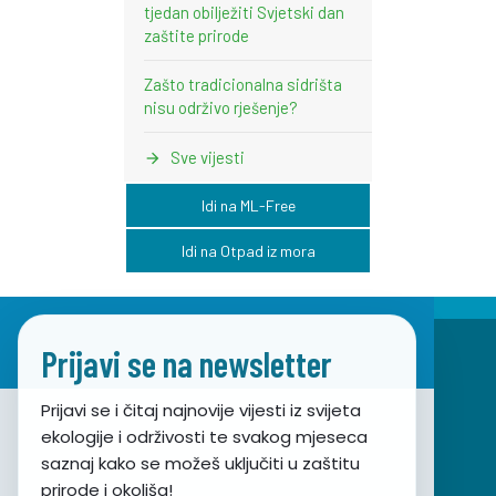
tjedan obilježiti Svjetski dan
zaštite prirode
Zašto tradicionalna sidrišta
nisu održivo rješenje?
Sve vijesti
Idi na ML-Free
Idi na Otpad iz mora
Prijavi se na newsletter
Prijavi se i čitaj najnovije vijesti iz svijeta
ekologije i održivosti te svakog mjeseca
Udruga za prirodu, okoliš i održivi razvoj Sunce
saznaj kako se možeš uključiti u zaštitu
prirode i okoliša!
Obala hrvatskog narodnog preporoda 7