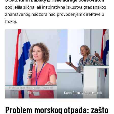
podijelila slična, ali inspirativna iskustva građanskog
znanstvenog nadzora nad provođenjem direktive u
Irskoj.
Frédérique Mongodin, Seas at
Risk
Karin Dubsky, Coastwatch
Problem morskog otpada: zašto