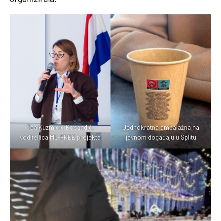
Tea Kuzmičić Rosandić,
Jednokratna ambalažna na
voditeljica ML-FREE projekta
javnom događaju u Splitu