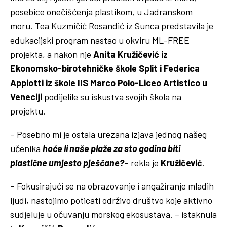
posebice onečišćenja plastikom, u Jadranskom
moru. Tea Kuzmičić Rosandić iz Sunca predstavila je
edukacijski program nastao u okviru ML-FREE
projekta, a nakon nje
Anita Kružičević iz
Ekonomsko-birotehničke škole Split i Federica
Appiotti iz škole IIS Marco Polo-Liceo Artistico u
Veneciji
podijelile su iskustva svojih škola na
projektu.
– Posebno mi je ostala urezana izjava jednog našeg
učenika
hoće li
naše plaže za sto godina biti
plastične umjesto pješčane?
– rekla je
Kružičević
.
– Fokusirajući se na obrazovanje i angažiranje mladih
ljudi, nastojimo poticati održivo društvo koje aktivno
sudjeluje u očuvanju morskog ekosustava. – istaknula