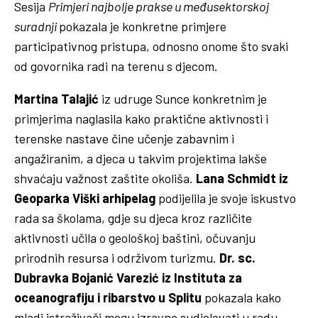
Sesija
Primjeri najbolje prakse u međusektorskoj
suradnji
pokazala je konkretne primjere
participativnog pristupa, odnosno onome što svaki
od govornika radi na terenu s djecom.
Martina Talajić
iz udruge Sunce konkretnim je
primjerima naglasila kako praktične aktivnosti i
terenske nastave čine učenje zabavnim i
angažiranim, a djeca u takvim projektima lakše
shvaćaju važnost zaštite okoliša.
Lana Schmidt
iz
Geoparka Viški arhipelag
podijelila je svoje iskustvo
rada sa školama, gdje su djeca kroz različite
aktivnosti učila o geološkoj baštini, očuvanju
prirodnih resursa i održivom turizmu.
Dr. sc.
Dubravka Bojanić Varezić iz Instituta za
oceanografiju i ribarstvo u Splitu
pokazala kako
mladi istraživači mogu izravno sudjelovati u radu