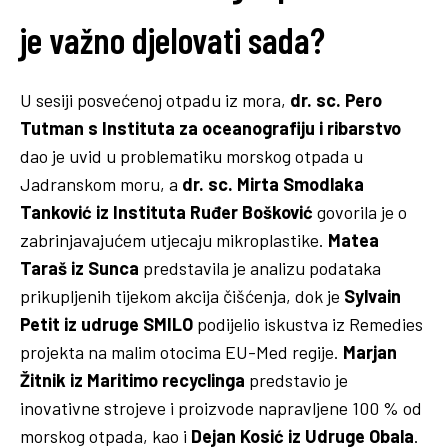
je važno djelovati sada?
U sesiji posvećenoj otpadu iz mora,
dr. sc. Pero
Tutman s Instituta za oceanografiju i ribarstvo
dao je uvid u problematiku morskog otpada u
Jadranskom moru, a
dr. sc. Mirta Smodlaka
Tanković iz Instituta Ruđer Bošković
govorila je o
zabrinjavajućem utjecaju mikroplastike.
Matea
Taraš iz Sunca
predstavila je analizu podataka
prikupljenih tijekom akcija čišćenja, dok je
Sylvain
Petit iz udruge SMILO
podijelio iskustva iz Remedies
projekta na malim otocima EU-Med regije.
Marjan
Žitnik iz Maritimo recyclinga
predstavio je
inovativne strojeve i proizvode napravljene 100 % od
morskog otpada, kao i
Dejan Kosić iz Udruge Obala
.