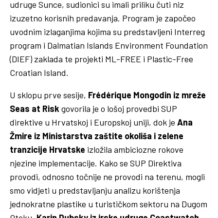
udruge Sunce, sudionici su imali priliku čuti niz
izuzetno korisnih predavanja. Program je započeo
uvodnim izlaganjima kojima su predstavljeni Interreg
program i Dalmatian Islands Environment Foundation
(DIEF) zaklada te projekti ML-FREE i Plastic-Free
Croatian Island.
U sklopu prve sesije,
Frédérique Mongodin iz mreže
Seas at Risk
govorila je o lošoj provedbi SUP
direktive u Hrvatskoj i Europskoj uniji, dok je
Ana
Žmire iz Ministarstva zaštite okoliša i zelene
tranzicije Hrvatske
izložila ambiciozne rokove
njezine implementacije. Kako se SUP Direktiva
provodi, odnosno točnije ne provodi na terenu, mogli
smo vidjeti u predstavljanju analizu korištenja
jednokratne plastike u turističkom sektoru na Dugom
Otoku.
Karin Dubsky iz irske udruge Coastwatch