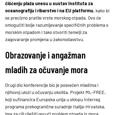
čišćenju plaža unesu u sustav Instituta za
oceanografiju i ribarstvo i na EU platformu
, kako bi
se precizno pratile vrste morskog otpada. Ovo će
omogućiti bolje razumijevanje specifičnih problema s
morskim otpadom i tako stvoriti temelji za
zagovaranje promjena u zakonodavstvu.
Obrazovanje i angažman
mladih za očuvanje mora
Drugi dio konferencije bio je posvećen mladima i
njihovoj ulozi u očuvanju okoliša. Projekt ML-FREE,
koji sufinancira Europska unija u sklopu Interreg
programa prekogranične suradnje Italija-Hrvatska,
ima za cilj riješiti gorući problem otpada iz mora,