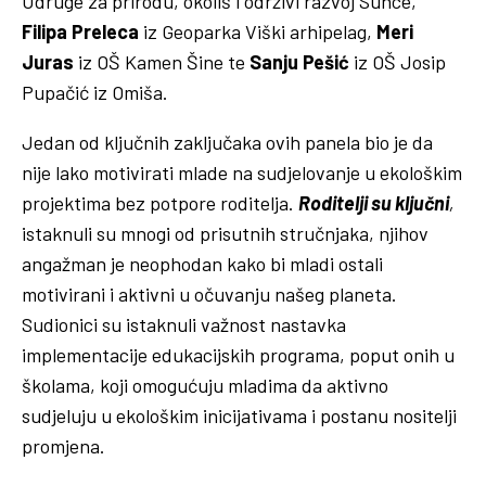
Udruge za prirodu, okoliš i održivi razvoj Sunce,
Filipa Preleca
iz Geoparka Viški arhipelag,
Meri
Juras
iz OŠ Kamen Šine te
Sanju Pešić
iz OŠ Josip
Pupačić iz Omiša.
Jedan od ključnih zaključaka ovih panela bio je da
nije lako motivirati mlade na sudjelovanje u ekološkim
projektima bez potpore roditelja.
Roditelji su ključni
,
istaknuli su mnogi od prisutnih stručnjaka, njihov
angažman je neophodan kako bi mladi ostali
motivirani i aktivni u očuvanju našeg planeta.
Sudionici su istaknuli važnost nastavka
implementacije edukacijskih programa, poput onih u
školama, koji omogućuju mladima da aktivno
sudjeluju u ekološkim inicijativama i postanu nositelji
promjena.