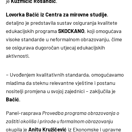
je
Kuzmičić Rosandić
.
Lovorka Bačić iz Centra za mirovne studije
,
detaljno je predstavila sustav osiguranja kvalitete
edukacijskih programa
SKOCKANO
, koji omogućava
visoke standarde u neformalnom obrazovanju, čime
se osigurava dugoročan utjecaj edukacijskih
aktivnosti.
– Uvođenjem kvalitativnih standarda, omogućavamo
mladima da steknu relevantne vještine i postanu
nositelji promjena u svojoj zajednici – zaključila je
Bačić
.
Panel-rasprava
Provedba programa obrazovanja o
zaštiti okoliša i prirode u formalnom obrazovanju
okupila je
Anitu Kružičević
iz Ekonomske i upravne