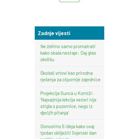
Zadnje vijesti
Ne želimo samo promatrati
kako obala nestaje: Daj glas
okolišu
Školski vrtovi kao prirodna
rješenja za otpornije zajednice
Projekcija Sunca u Komiži:
‘Najvažnija lekcija večeri nije
stigla s pozornice, nego iz
dječjih pitanja’
Donosimo 5 ideja kako ovaj
tjedan obilježiti Svjetski dan