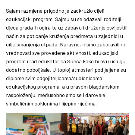
Sajam razmjene prigodno je zaokružio cijeli
edukacijski program. Sajmu su se odazvali roditelji i
djeca grada Trogira te uz zabavu i druženje osvijestili
način za poticanje kruženja predmeta u zajednici u
cilju smanjenja otpada. Naravno, nismo zaboravili ni
vrednovati sve provedene aktivnosti, edukacijski
program i rad edukatorica Sunca kako bi ovu uslugu
dodatno poboljšale. U toploj atmosferi podijeljene su
diplome svim odgojiteljicama/sudionicama
edukacijskog programa, a u pravom blagdanskom
raspoloženju, međusobno smo se i darovale
simboličnim poklonima i lijepim riječima.