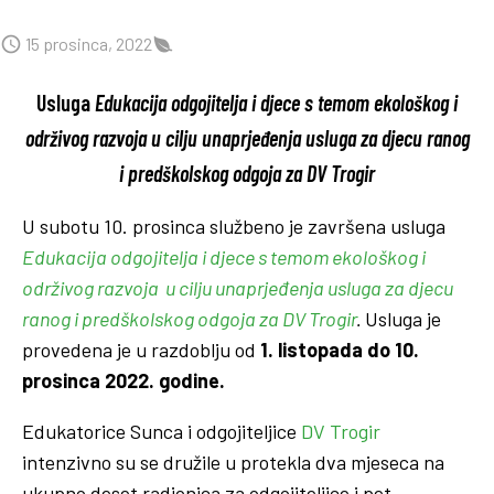
15 prosinca, 2022
Usluga
Edukacija odgojitelja i djece s temom ekološkog i
održivog razvoja
u cilju unaprjeđenja usluga za djecu ranog
i predškolskog odgoja za DV Trogir
U subotu 10. prosinca službeno je završena usluga
Edukacija odgojitelja i djece s temom ekološkog i
održivog razvoja u cilju unaprjeđenja usluga za djecu
ranog i predškolskog odgoja za DV Trogir
.
Usluga je
provedena je u razdoblju od
1. listopada do 10.
prosinca 2022. godine.
Edukatorice Sunca i odgojiteljice
DV Trogir
intenzivno su se družile u protekla dva mjeseca na
ukupno deset radionica za odgojiteljice i pet