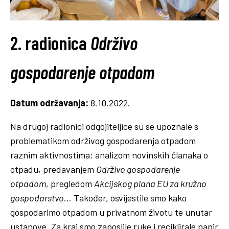
2. radionica
Održivo
gospodarenje otpadom
Datum održavanja:
8.10.2022.
Na drugoj radionici odgojiteljice su se upoznale s
problematikom održivog gospodarenja otpadom
raznim aktivnostima: analizom novinskih članaka o
otpadu, predavanjem
Održivo gospodarenje
otpadom
, pregledom
Akcijskog plana EU za kružno
gospodarstvo
… Također, osvijestile smo kako
gospodarimo otpadom u privatnom životu te unutar
ustanove. Za kraj smo zaposlile ruke i reciklirale papir