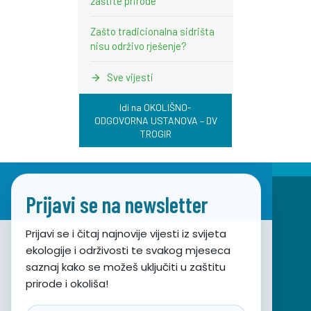
zaštite prirode
Zašto tradicionalna sidrišta
nisu održivo rješenje?
Sve vijesti
Idi na OKOLIŠNO-
ODGOVORNA USTANOVA – DV
TROGIR
Prijavi se na newsletter
Prijavi se i čitaj najnovije vijesti iz svijeta
ekologije i održivosti te svakog mjeseca
Udruga za prirodu, okoliš i održivi razvoj Sunce
saznaj kako se možeš uključiti u zaštitu
prirode i okoliša!
Obala hrvatskog narodnog preporoda 7
21000 Split, Hrvatska
Email