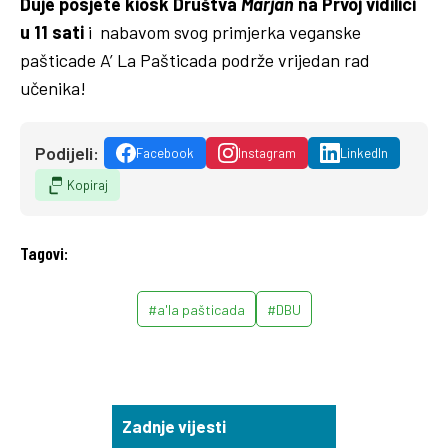
Duje posjete kiosk Društva
Marjan
na Prvoj vidilici
u 11 sati
i nabavom svog primjerka veganske
pašticade A’ La Pašticada podrže vrijedan rad
učenika!
Podijeli:
Facebook
Instagram
LinkedIn
Kopiraj
Tagovi:
#a'la pašticada
#DBU
Zadnje vijesti