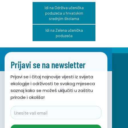
Idi na Održiva učenička
poduzeća u hrvatskim
srednjim školama
Idi na Zelena učenička
poduzeća
Prijavi se na newsletter
Prijavi se i čitaj najnovije vijesti iz svijeta
ekologije i održivosti te svakog mjeseca
Udruga za prirodu, okoliš i održivi razvoj Sunce
saznaj kako se možeš uključiti u zaštitu
prirode i okoliša!
Obala hrvatskog narodnog preporoda 7
21000 Split, Hrvatska
Email
info@sunce-st.org
email:
Tel: +385.21.360779