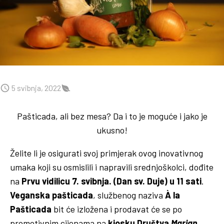
5 svibnja, 2022
Pašticada, ali bez mesa? Da i to je moguće i jako je
ukusno!
Želite li je osigurati svoj primjerak ovog inovativnog
umaka koji su osmislili i napravili srednjoškolci, dođite
na
Prvu vidilicu 7. svibnja. (Dan sv. Duje) u 11 sati
.
Veganska pašticada
, službenog naziva
À la
Pašticada
bit će izložena i prodavat će se po
promotivnim cijenama na
kiosku Društva
Marjan