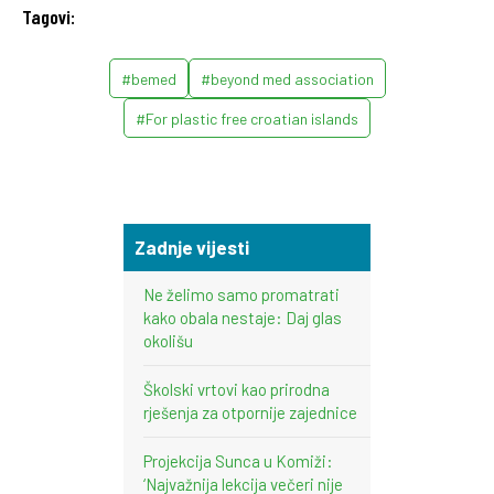
Tagovi:
#bemed
#beyond med association
#For plastic free croatian islands
Zadnje vijesti
Ne želimo samo promatrati
kako obala nestaje: Daj glas
okolišu
Školski vrtovi kao prirodna
rješenja za otpornije zajednice
Projekcija Sunca u Komiži:
‘Najvažnija lekcija večeri nije