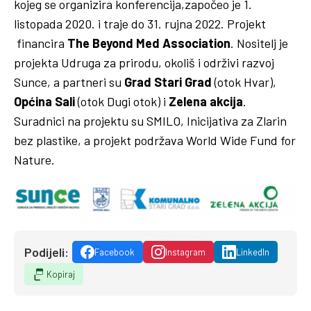
kojeg se organizira konferencija,započeo je 1.
listopada 2020. i traje do 31. rujna 2022. Projekt
financira
The Beyond Med Association
. Nositelj je
projekta Udruga za prirodu, okoliš i održivi razvoj
Sunce, a partneri su
Grad Stari Grad
(otok Hvar),
Općina Sali
(otok Dugi otok) i
Zelena akcija
.
Suradnici na projektu su SMILO, Inicijativa za Zlarin
bez plastike, a projekt podržava World Wide Fund for
Nature.
Podijeli:
Facebook
Instagram
LinkedIn
Kopiraj