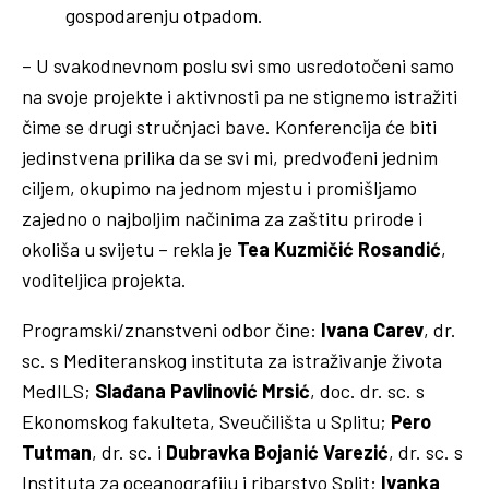
gospodarenju otpadom.
– U svakodnevnom poslu svi smo usredotočeni samo
na svoje projekte i aktivnosti pa ne stignemo istražiti
čime se drugi stručnjaci bave. Konferencija će biti
jedinstvena prilika da se svi mi, predvođeni jednim
ciljem, okupimo na jednom mjestu i promišljamo
zajedno o najboljim načinima za zaštitu prirode i
okoliša u svijetu – rekla je
Tea Kuzmičić Rosandić
,
voditeljica projekta.
Programski/znanstveni odbor čine:
Ivana Carev
, dr.
sc. s Mediteranskog instituta za istraživanje života
MedILS;
Slađana Pavlinović Mrsić
, doc. dr. sc. s
Ekonomskog fakulteta, Sveučilišta u Splitu;
Pero
Tutman
, dr. sc. i
Dubravka Bojanić Varezić
, dr. sc. s
Instituta za oceanografiju i ribarstvo Split;
Ivanka