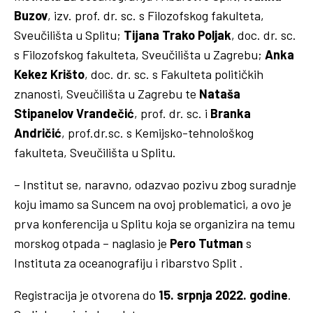
Buzov
, izv. prof. dr. sc. s Filozofskog fakulteta,
Sveučilišta u Splitu;
Tijana Trako Poljak
, doc. dr. sc.
s Filozofskog fakulteta, Sveučilišta u Zagrebu;
Anka
Kekez Krišto
, doc. dr. sc. s Fakulteta političkih
znanosti, Sveučilišta u Zagrebu te
Nataša
Stipanelov Vrandečić
, prof. dr. sc. i
Branka
Andričić
, prof.dr.sc. s Kemijsko-tehnološkog
fakulteta, Sveučilišta u Splitu.
– Institut se, naravno, odazvao pozivu zbog suradnje
koju imamo sa Suncem na ovoj problematici, a ovo je
prva konferencija u Splitu koja se organizira na temu
morskog otpada – naglasio je
Pero Tutman
s
Instituta za oceanografiju i ribarstvo Split .
Registracija je otvorena do
15. srpnja 2022. godine
.