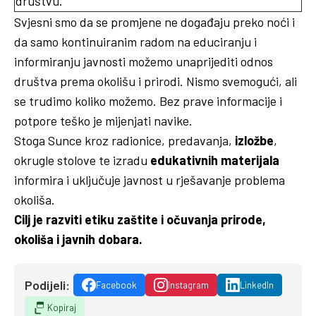
društvu.
Svjesni smo da se promjene ne događaju preko noći i
da samo kontinuiranim radom na educiranju i
informiranju javnosti možemo unaprijediti odnos
društva prema okolišu i prirodi. Nismo svemogući, ali
se trudimo koliko možemo. Bez prave informacije i
potpore teško je mijenjati navike.
Stoga Sunce kroz radionice, predavanja,
izložbe
,
okrugle stolove te izradu
edukativnih materijala
informira i uključuje javnost u rješavanje problema
okoliša.
Cilj je razviti etiku zaštite i očuvanja prirode,
okoliša i javnih dobara.
Podijeli:
Facebook
Instagram
LinkedIn
Kopiraj