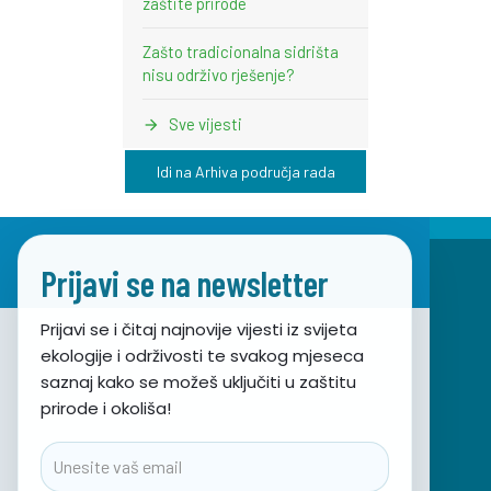
zaštite prirode
Zašto tradicionalna sidrišta
nisu održivo rješenje?
Sve vijesti
Idi na Arhiva područja rada
Prijavi se na newsletter
Prijavi se i čitaj najnovije vijesti iz svijeta
ekologije i održivosti te svakog mjeseca
Udruga za prirodu, okoliš i održivi razvoj Sunce
saznaj kako se možeš uključiti u zaštitu
prirode i okoliša!
Obala hrvatskog narodnog preporoda 7
21000 Split, Hrvatska
Email
info@sunce-st.org
email: