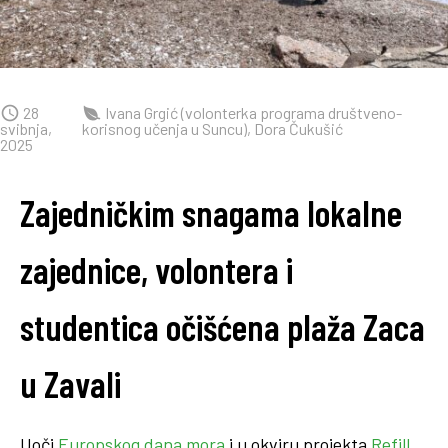
28
Ivana Grgić (volonterka programa društveno-
svibnja,
korisnog učenja u Suncu), Dora Čukušić
2025
Zajedničkim snagama lokalne
zajednice, volontera i
studentica očišćena plaža Zaca
u Zavali
Uoči
Europskog dana mora
i u okviru projekta
Refill