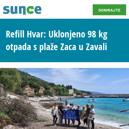
DONIRAJTE
Refill Hvar: Uklonjeno 98 kg
otpada s plaže Zaca u Zavali