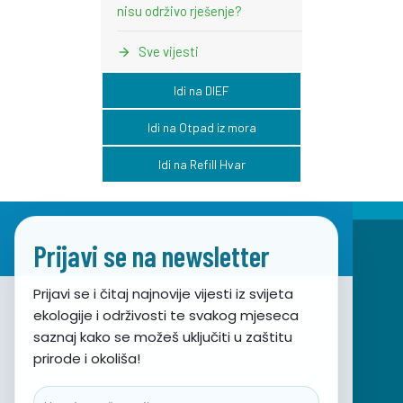
nisu održivo rješenje?
Sve vijesti
Idi na DIEF
Idi na Otpad iz mora
Idi na Refill Hvar
Prijavi se na newsletter
Prijavi se i čitaj najnovije vijesti iz svijeta
ekologije i održivosti te svakog mjeseca
Udruga za prirodu, okoliš i održivi razvoj Sunce
saznaj kako se možeš uključiti u zaštitu
prirode i okoliša!
Obala hrvatskog narodnog preporoda 7
21000 Split, Hrvatska
Email