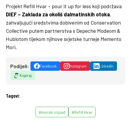
Projekt Refill Hvar – pour it up for less koji podržava
DIEF – Zaklada za okoliš dalmatinskih otoka
,
zahvaljujući sredstvima dobivenim od Conservation
Collective putem partnerstva s Depeche Modeom &
Hublotom tijekom njihove svjetske turneje Memento
Mori.
Podijeli:
Facebook
Instagram
LinkedIn
Kopiraj
Tagovi:
#morski otpad
#Refill Hvar