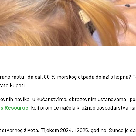
irano rastu i da čak 80 % morskog otpada dolazi s kopna? To
rate kupati.
dnevnih navika, u kućanstvima, obrazovnim ustanovama i p
s Resource
, koji promiče načela kružnog gospodarstva i 
z stvarnog života. Tijekom 2024. i 2025. godine, Sunce je 