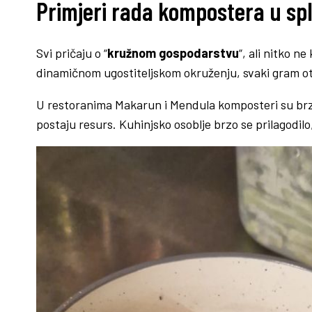
Primjeri rada kompostera u sp
Svi pričaju o “
kružnom gospodarstvu
“, ali nitko 
dinamičnom ugostiteljskom okruženju, svaki gram otp
U restoranima Makarun i Mendula komposteri su brzo
postaju resurs. Kuhinjsko osoblje brzo se prilagodil