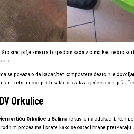
o što smo prije smatrali otpadom sada vidimo kao nešto kori
anja.
anima se pokazalo da kapacitet kompostera često nije dovolja
što treba unaprijediti kako bi ovakva rješenja bila još učin
 DV Orkulice
čjem vrtiću Orkulice u Salima
fokus je na edukaciji. Kompost
rodnim procesima i prate kako se ostaci hrane pretvaraju u 