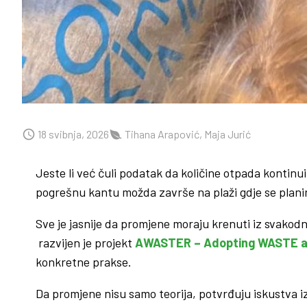
18 svibnja, 2026
Tihana Arapović, Maja Jurić
Jeste li već čuli podatak da količine otpada kontinu
pogrešnu kantu možda završe na plaži gdje se plani
Sve je jasnije da promjene moraju krenuti iz svako
razvijen je projekt
AWASTER – Adopting WASTE a
konkretne prakse.
Da promjene nisu samo teorija, potvrđuju iskustva i