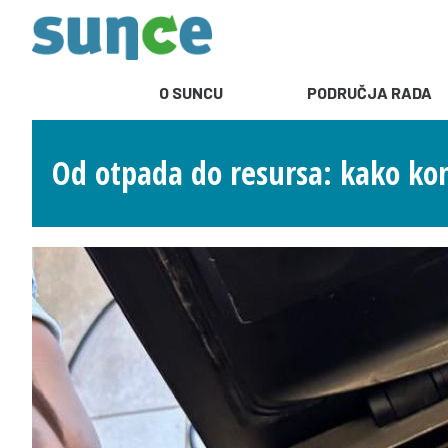
O SUNCU
PODRUČJA RADA
Od otpada do resursa: kako ko