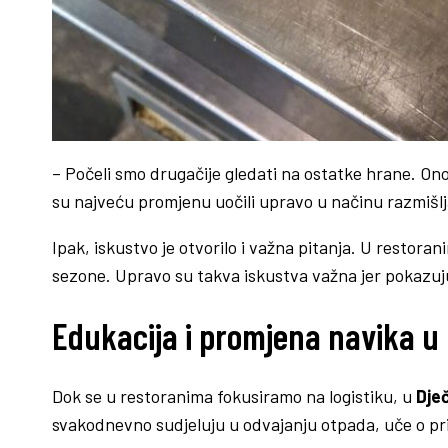
– Počeli smo drugačije gledati na ostatke hrane. On
su najveću promjenu uočili upravo u načinu razmišlj
Ipak, iskustvo je otvorilo i važna pitanja. U restor
sezone. Upravo su takva iskustva važna jer pokazuju 
Edukacija i promjena navika u
Dok se u restoranima fokusiramo na logistiku, u
Dje
svakodnevno sudjeluju u odvajanju otpada, uče o pri