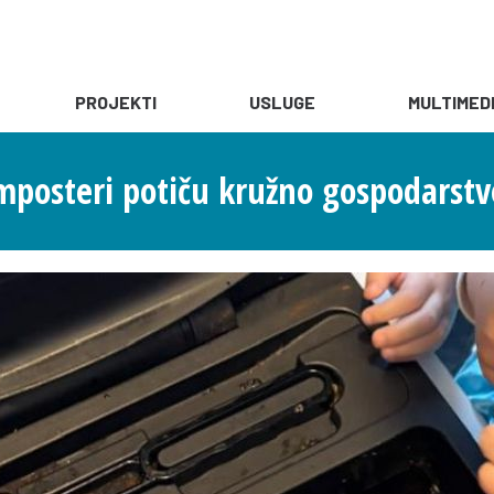
PROJEKTI
USLUGE
MULTIMED
mposteri potiču kružno gospodarstv