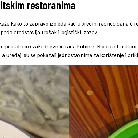
litskim restoranima
ne kaže kako to zapravo izgleda kad u sredini radnog dana u
ada predstavlja trošak i logistički izazov.
 postali dio svakodnevnog rada kuhinje. Biootpad i ostaci 
o, a uređaji su se pokazali jednostavnima za korištenje i pr