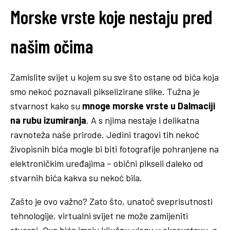
Morske vrste koje nestaju pred
našim očima
Zamislite svijet u kojem su sve što ostane od bića koja
smo nekoć poznavali pikselizirane slike. Tužna je
stvarnost kako su
mnoge morske vrste u Dalmaciji
na rubu izumiranja
. A s njima nestaje i delikatna
ravnoteža naše prirode. Jedini tragovi tih nekoć
živopisnih bića mogle bi biti fotografije pohranjene na
elektroničkim uređajima – obični pikseli daleko od
stvarnih bića kakva su nekoć bila.
Zašto je ovo važno? Zato što, unatoč sveprisutnosti
tehnologije, virtualni svijet ne može zamijeniti
stvarni. Ova bića imaju ključnu ulogu u ekosustavu, a