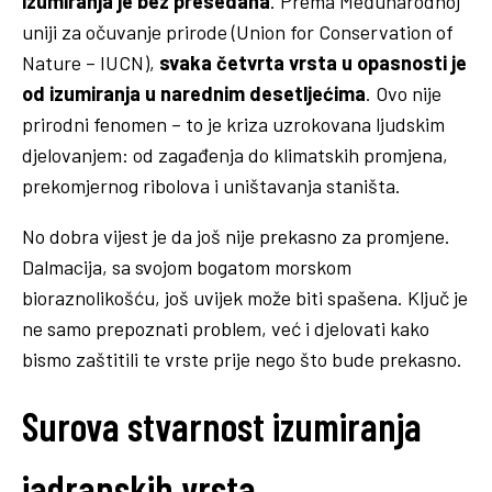
izumiranja je bez presedana
. Prema Međunarodnoj
uniji za očuvanje prirode (Union for Conservation of
Nature – IUCN),
svaka četvrta vrsta u opasnosti je
od izumiranja u narednim desetljećima
. Ovo nije
prirodni fenomen – to je kriza uzrokovana ljudskim
djelovanjem: od zagađenja do klimatskih promjena,
prekomjernog ribolova i uništavanja staništa.
No dobra vijest je da još nije prekasno za promjene.
Dalmacija, sa svojom bogatom morskom
bioraznolikošću, još uvijek može biti spašena. Ključ je
ne samo prepoznati problem, već i djelovati kako
bismo zaštitili te vrste prije nego što bude prekasno.
Surova stvarnost izumiranja
jadranskih vrsta