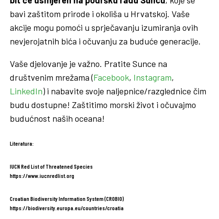
bavi zaštitom prirode i okoliša u Hrvatskoj. Vaše
akcije mogu pomoći u sprječavanju izumiranja ovih
nevjerojatnih bića i očuvanju za buduće generacije.
Vaše djelovanje je važno. Pratite Sunce na
društvenim mrežama (
Facebook
,
Instagram
,
LinkedIn
) i nabavite svoje naljepnice/razglednice čim
budu dostupne! Zaštitimo morski život i očuvajmo
budućnost naših oceana!
Literatura:
IUCN Red List of Threatened Species
https://www.iucnredlist.org
Croatian Biodiversity Information System (CROBIO)
https://biodiversity.europa.eu/countries/croatia