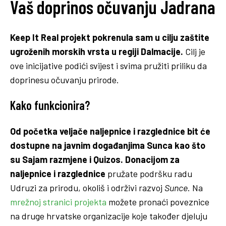
Vaš doprinos očuvanju Jadrana
Keep It Real projekt pokrenula sam u cilju zaštite
ugroženih morskih vrsta u regiji Dalmacije.
Cilj je
ove inicijative podići svijest i svima pružiti priliku da
doprinesu očuvanju prirode.
Kako funkcionira?
Od početka veljače naljepnice i razglednice bit će
dostupne na javnim događanjima Sunca kao što
su Sajam razmjene i Quizos. Donacijom za
naljepnice i razglednice
pružate podršku radu
Udruzi za prirodu, okoliš i održivi razvoj
Sunce
. Na
mrežnoj stranici projekta
možete pronaći poveznice
na druge hrvatske organizacije koje također djeluju