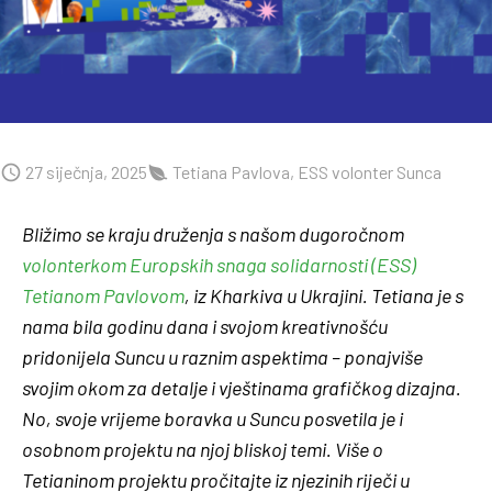
27 siječnja, 2025
Tetiana Pavlova, ESS volonter Sunca
Bližimo se kraju druženja s našom dugoročnom
volonterkom Europskih snaga solidarnosti (ESS)
Tetianom Pavlovom
, iz Kharkiva u Ukrajini. Tetiana je s
nama bila godinu dana i svojom kreativnošću
pridonijela Suncu u raznim aspektima – ponajviše
svojim okom za detalje i vještinama grafičkog dizajna.
No, svoje vrijeme boravka u Suncu posvetila je i
osobnom projektu na njoj bliskoj temi. Više o
Tetianinom projektu pročitajte iz njezinih riječi u