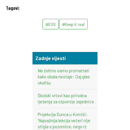
Tagovi:
#ESS
#Keep it real
Zadnje vijesti
Ne želimo samo promatrati
kako obala nestaje: Daj glas
okolišu
Školski vrtovi kao prirodna
rješenja za otpornije zajednice
Projekcija Sunca u Komiži:
‘Najvažnija lekcija večeri nije
stigla s pozornice, nego iz