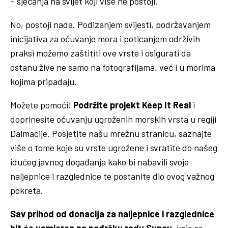
– sjećanja na svijet koji više ne postoji.
No, postoji nada. Podizanjem svijesti, podržavanjem
inicijativa za očuvanje mora i poticanjem održivih
praksi možemo zaštititi ove vrste i osigurati da
ostanu žive ne samo na fotografijama, već i u morima
kojima pripadaju.
Možete pomoći!
Podržite projekt Keep It Real
i
doprinesite očuvanju ugroženih morskih vrsta u regiji
Dalmacije. Posjetite našu mrežnu stranicu, saznajte
više o tome koje su vrste ugrožene i svratite do našeg
idućeg javnog događanja kako bi nabavili svoje
naljepnice i razglednice te postanite dio ovog važnog
pokreta.
Sav prihod od donacija za naljepnice i razglednice
bit će usmjeren na podršku radu Suncu
, koje se