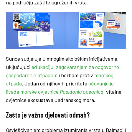
na području zaštite ugroženih vrsta.
Sunce sudjeluje u mnogim ekološkim inicijativama,
uključujući
edukaciju
,
zagovaranjem za odgovorno
gospodarenje otpadom
i borbom protiv
morskog
otpada
. Jedan od njihovih prioriteta
očuvanje je
livada morske cvjetnice
Posidonia oceanica
, vitalne
cvjetnice ekosustava Jadranskog mora.
Zašto je važno djelovati odmah?
Osvješćivanjem problema izumiranja vrsta u Dalmaciji