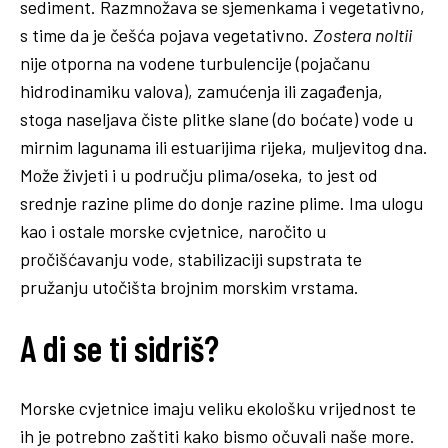
sediment. Razmnožava se sjemenkama i vegetativno,
s time da je češća pojava vegetativno.
Zostera noltii
nije otporna na vodene turbulencije (pojačanu
hidrodinamiku valova), zamućenja ili zagađenja,
stoga naseljava čiste plitke slane (do boćate) vode u
mirnim lagunama ili estuarijima rijeka, muljevitog dna.
Može živjeti i u području plima/oseka, to jest od
srednje razine plime do donje razine plime. Ima ulogu
kao i ostale morske cvjetnice, naročito u
pročišćavanju vode, stabilizaciji supstrata te
pružanju utočišta brojnim morskim vrstama.
A di se ti sidriš?
Morske cvjetnice imaju veliku ekološku vrijednost te
ih je potrebno zaštiti kako bismo očuvali naše more.