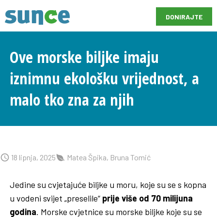
DONIRAJTE
Ove morske biljke imaju
iznimnu ekološku vrijednost, a
malo tko zna za njih
18 lipnja, 2025
Matea Špika, Bruna Tomić
Jedine su cvjetajuće biljke u moru, koje su se s kopna
u vodeni svijet „preselile“
prije više od 70 milijuna
godina
. Morske cvjetnice su morske biljke koje su se