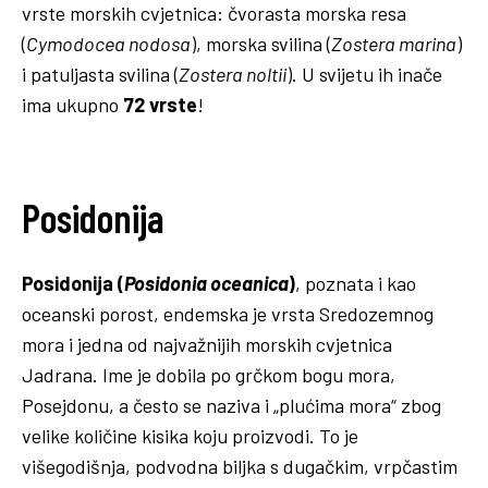
vrste morskih cvjetnica: čvorasta morska resa
(
Cymodocea nodosa
), morska svilina (
Zostera marina
)
i patuljasta svilina (
Zostera noltii
). U svijetu ih inače
ima ukupno
72 vrste
!
Posidonija
Posidonija (
Posidonia oceanica
)
, poznata i kao
oceanski porost, endemska je vrsta Sredozemnog
mora i jedna od najvažnijih morskih cvjetnica
Jadrana. Ime je dobila po grčkom bogu mora,
Posejdonu, a često se naziva i „plućima mora“ zbog
velike količine kisika koju proizvodi. To je
višegodišnja, podvodna biljka s dugačkim, vrpčastim