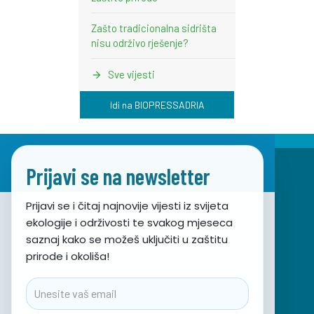
Zašto tradicionalna sidrišta
nisu održivo rješenje?
Sve vijesti
Idi na BIOPRESSADRIA
Prijavi se na newsletter
Prijavi se i čitaj najnovije vijesti iz svijeta
ekologije i održivosti te svakog mjeseca
Udruga za prirodu, okoliš i održivi razvoj Sunce
saznaj kako se možeš uključiti u zaštitu
prirode i okoliša!
Obala hrvatskog narodnog preporoda 7
21000 Split, Hrvatska
Email
info@sunce-st.org
email: