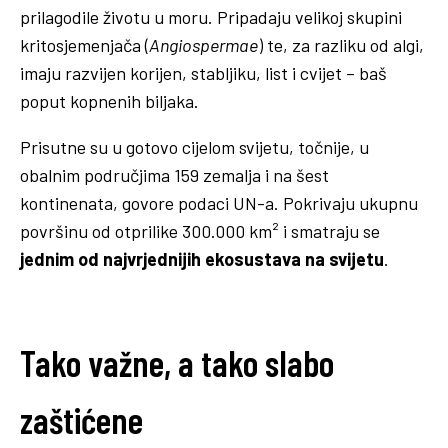
prilagodile životu u moru. Pripadaju velikoj skupini
kritosjemenjača (
Angiospermae
) te, za razliku od algi,
imaju razvijen korijen, stabljiku, list i cvijet – baš
poput kopnenih biljaka.
Prisutne su u gotovo cijelom svijetu, točnije, u
obalnim područjima 159 zemalja i na šest
kontinenata, govore podaci UN-a. Pokrivaju ukupnu
površinu od otprilike 300.000 km² i smatraju se
jednim od najvrjednijih ekosustava na svijetu
.
Tako važne, a tako slabo
zaštićene