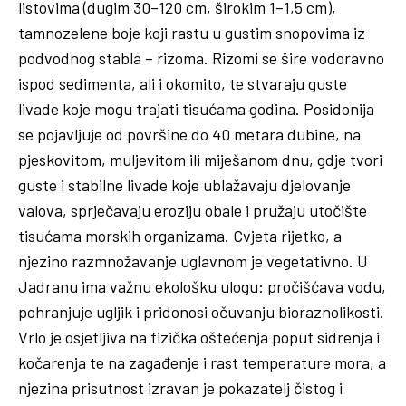
listovima (dugim 30–120 cm, širokim 1–1,5 cm),
tamnozelene boje koji rastu u gustim snopovima iz
podvodnog stabla – rizoma. Rizomi se šire vodoravno
ispod sedimenta, ali i okomito, te stvaraju guste
livade koje mogu trajati tisućama godina. Posidonija
se pojavljuje od površine do 40 metara dubine, na
pjeskovitom, muljevitom ili miješanom dnu, gdje tvori
guste i stabilne livade koje ublažavaju djelovanje
valova, sprječavaju eroziju obale i pružaju utočište
tisućama morskih organizama. Cvjeta rijetko, a
njezino razmnožavanje uglavnom je vegetativno. U
Jadranu ima važnu ekološku ulogu: pročišćava vodu,
pohranjuje ugljik i pridonosi očuvanju bioraznolikosti.
Vrlo je osjetljiva na fizička oštećenja poput sidrenja i
kočarenja te na zagađenje i rast temperature mora, a
njezina prisutnost izravan je pokazatelj čistog i