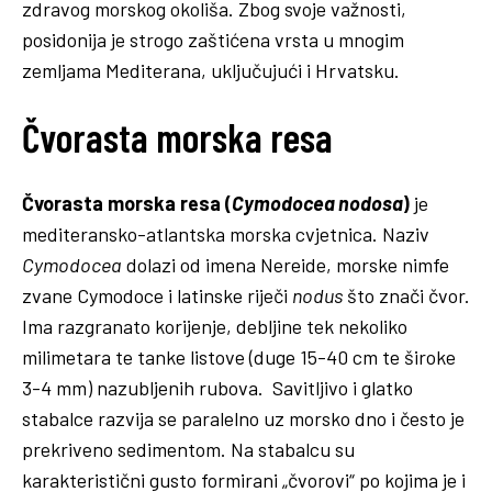
zdravog morskog okoliša. Zbog svoje važnosti,
posidonija je strogo zaštićena vrsta u mnogim
zemljama Mediterana, uključujući i Hrvatsku.
Čvorasta morska resa
Čvorasta morska resa (
Cymodocea nodosa
)
je
mediteransko-atlantska morska cvjetnica. Naziv
Cymodocea
dolazi od imena Nereide, morske nimfe
zvane Cymodoce i latinske riječi
nodus
što znači čvor.
Ima razgranato korijenje, debljine tek nekoliko
milimetara te tanke listove (duge 15-40 cm te široke
3-4 mm) nazubljenih rubova. Savitljivo i glatko
stabalce razvija se paralelno uz morsko dno i često je
prekriveno sedimentom. Na stabalcu su
karakteristični gusto formirani „čvorovi“ po kojima je i