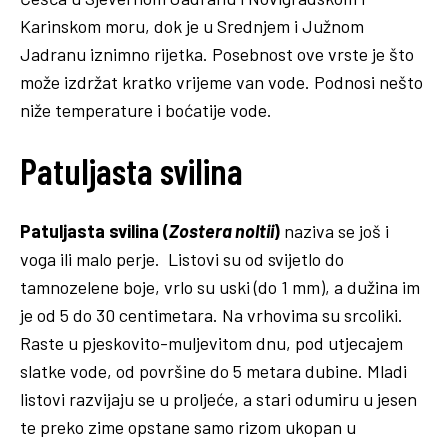
Karinskom moru, dok je u Srednjem i Južnom
Jadranu iznimno rijetka. Posebnost ove vrste je što
može izdržat kratko vrijeme van vode. Podnosi nešto
niže temperature i boćatije vode.
Patuljasta svilina
Patuljasta svilina (
Zostera noltii
)
naziva se još i
voga ili malo perje. Listovi su od svijetlo do
tamnozelene boje, vrlo su uski (do 1 mm), a dužina im
je od 5 do 30 centimetara. Na vrhovima su srcoliki.
Raste u pjeskovito-muljevitom dnu, pod utjecajem
slatke vode, od površine do 5 metara dubine. Mladi
listovi razvijaju se u proljeće, a stari odumiru u jesen
te preko zime opstane samo rizom ukopan u