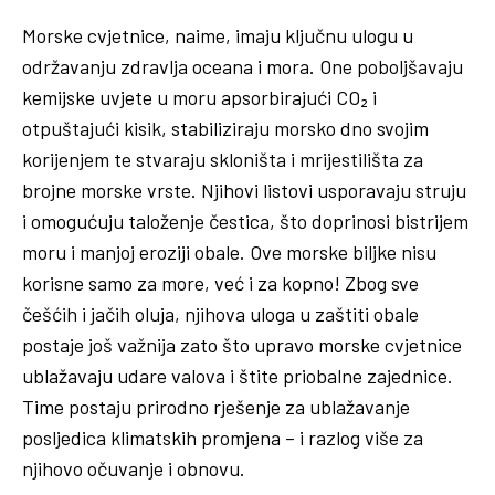
Morske cvjetnice, naime, imaju ključnu ulogu u
održavanju zdravlja oceana i mora. One poboljšavaju
kemijske uvjete u moru apsorbirajući CO₂ i
otpuštajući kisik, stabiliziraju morsko dno svojim
korijenjem te stvaraju skloništa i mrijestilišta za
brojne morske vrste. Njihovi listovi usporavaju struju
i omogućuju taloženje čestica, što doprinosi bistrijem
moru i manjoj eroziji obale. Ove morske biljke nisu
korisne samo za more, već i za kopno! Zbog sve
češćih i jačih oluja, njihova uloga u zaštiti obale
postaje još važnija zato što upravo morske cvjetnice
ublažavaju udare valova i štite priobalne zajednice.
Time postaju prirodno rješenje za ublažavanje
posljedica klimatskih promjena – i razlog više za
njihovo očuvanje i obnovu.