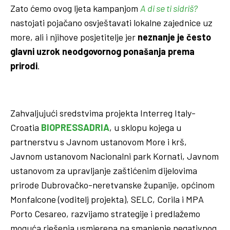
Zato ćemo ovog ljeta kampanjom
A di se ti sidriš?
nastojati pojačano osvještavati lokalne zajednice uz
more, ali i njihove posjetitelje jer
neznanje je često
glavni uzrok neodgovornog ponašanja prema
prirodi
.
Zahvaljujući sredstvima projekta Interreg Italy-
Croatia
BIOPRESSADRIA
, u sklopu kojega u
partnerstvu s Javnom ustanovom More i krš,
Javnom ustanovom Nacionalni park Kornati, Javnom
ustanovom za upravljanje zaštićenim dijelovima
prirode Dubrovačko-neretvanske županije, općinom
Monfalcone (voditelj projekta), SELC, Corila i MPA
Porto Cesareo, razvijamo strategije i predlažemo
moguća rješenja usmjerena na smanjenje negativnog