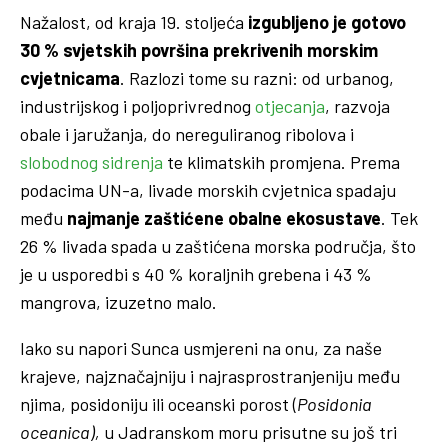
Nažalost, od kraja 19. stoljeća
izgubljeno je gotovo
30 % svjetskih površina prekrivenih morskim
cvjetnicama
. Razlozi tome su razni: od urbanog,
industrijskog i poljoprivrednog
otjecanja
, razvoja
obale i jaružanja, do nereguliranog ribolova i
slobodnog sidrenja
te klimatskih promjena. Prema
podacima UN-a, livade morskih cvjetnica spadaju
među
najmanje zaštićene obalne ekosustave
. Tek
26 % livada spada u zaštićena morska područja, što
je u usporedbi s 40 % koraljnih grebena i 43 %
mangrova, izuzetno malo.
Iako su napori Sunca usmjereni na onu, za naše
krajeve, najznačajniju i najrasprostranjeniju među
njima, posidoniju ili oceanski porost (
Posidonia
oceanica),
u Jadranskom moru prisutne su još tri