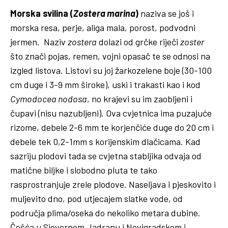
Morska svilina (
Zostera marina
)
naziva se još i
morska resa, perje, aliga mala, porost, podvodni
jermen. Naziv
zostera
dolazi od grčke riječi
zoster
što znači pojas, remen, vojni opasač te se odnosi na
izgled listova. Listovi su joj žarkozelene boje (30-100
cm duge i 3-9 mm široke), uski i trakasti kao i kod
Cymodocea nodosa
, no krajevi su im zaobljeni i
čupavi (nisu nazubljeni). Ova cvjetnica ima puzajuće
rizome, debele 2-6 mm te korjenčiće duge do 20 cm i
debele tek 0,2-1mm s korijenskim dlačicama. Kad
sazriju plodovi tada se cvjetna stabljika odvaja od
matične biljke i slobodno pluta te tako
rasprostranjuje zrele plodove. Naseljava i pjeskovito i
muljevito dno, pod utjecajem slatke vode, od
područja plima/oseka do nekoliko metara dubine.
Češća u Sjevernom Jadranu i Novigradskom i