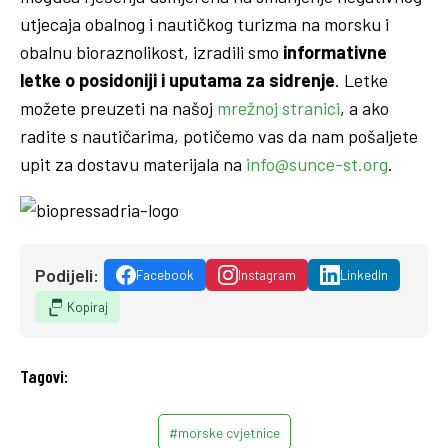
utjecaja obalnog i nautičkog turizma na morsku i
obalnu bioraznolikost, izradili smo
informativne
letke o posidoniji i uputama za sidrenje
. Letke
možete preuzeti na našoj
mrežnoj stranici
, a ako
radite s nautičarima, potičemo vas da nam pošaljete
upit za dostavu materijala na
info@sunce-st.org
.
Podijeli:
Facebook
Instagram
LinkedIn
Kopiraj
Tagovi:
#morske cvjetnice