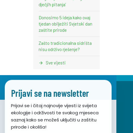
dječjih pitanja’
Donosimo 5 ideja kako ovaj
tjedan obilježiti Svjetski dan
zaštite prirode
Zašto tradicionalna sidrišta
nisu održivo rješenje?
Sve vijesti
Prijavi se na newsletter
Prijavi se i čitaj najnovije vijesti iz svijeta
ekologije i održivosti te svakog mjeseca
Udruga za prirodu, okoliš i održivi razvoj Sunce
saznaj kako se možeš uključiti u zaštitu
prirode i okoliša!
Obala hrvatskog narodnog preporoda 7