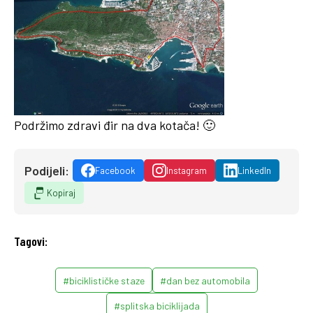
Podržimo zdravi đir na dva kotača! 🙂
Podijeli:
Facebook
Instagram
LinkedIn
Kopiraj
Tagovi:
#biciklističke staze
#dan bez automobila
#splitska biciklijada