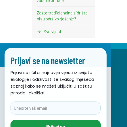
zaštite prirode
Zašto tradicionalna sidrišta
nisu održivo rješenje?
Sve vijesti
Prijavi se na newsletter
Prijavi se i čitaj najnovije vijesti iz svijeta
ekologije i održivosti te svakog mjeseca
Udruga za prirodu, okoliš i održivi razvoj Sunce
saznaj kako se možeš uključiti u zaštitu
prirode i okoliša!
Obala hrvatskog narodnog preporoda 7
21000 Split, Hrvatska
Email
info@sunce-st.org
email:
Tel: +385.21.360779
Prijavi se