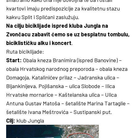
kvartovi imaju predispozicije za kvalitetnu stazu
kakvu Split i Splićani zaslužuju.
Na cilju biciklijade ispred kluba Jungla na
Zvončacu zabavit ćemo se uz besplatnu tombulu,
biciklističku alku i koncert
.
Ruta biciklijade:
Start:
Obala kneza Branimira (ispred Banovine) –
obala Hrvatskog narodnog preporoda – obala kneza
Domagoja, Katalinićev prilaz – Jadranska ulica –
Bijankinijeva, Pojišanska – ulica Slobode – Ilica
Hrvatske mornarice – Kaštelanska ulica – Ulica
Antuna Gustav Matoša – šetalište Marina Tartaglie –
šetalište Ivana Meštrovića – Sustipanski put.
Cilj:
klub Jungla