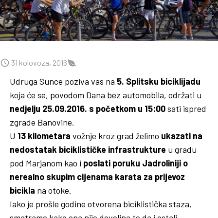
31 kolovoza, 2016
Udruga Sunce poziva vas na
5. Splitsku biciklijadu
koja će se, povodom Dana bez automobila, održati u
nedjelju 25.09.2016. s početkom u 15:00
sati ispred
zgrade Banovine.
U
13 kilometara
vožnje kroz grad želimo
ukazati na
nedostatak biciklističke infrastrukture
u gradu
pod Marjanom kao i
poslati poruku Jadroliniji o
nerealno skupim cijenama karata za prijevoz
bicikla
na otoke.
Iako je prošle godine otvorena biciklistička staza,
smatramo kako ona nije dovoljna te da i ostali