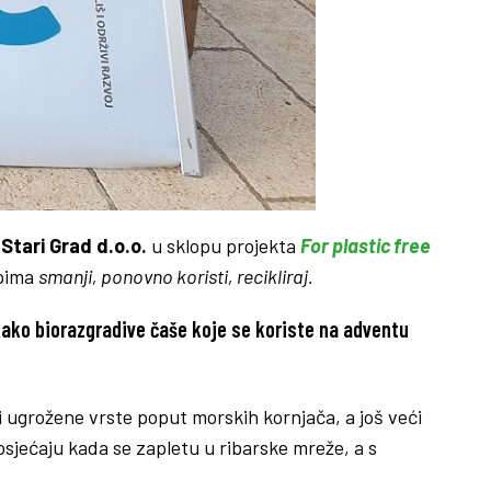
Stari Grad d.o.o.
u sklopu projekta
For plastic free
ipima
smanji, ponovno koristi, recikliraj.
kako biorazgradive čaše koje se koriste na adventu
e i ugrožene vrste poput morskih kornjača, a još veći
 osjećaju kada se zapletu u ribarske mreže, a s