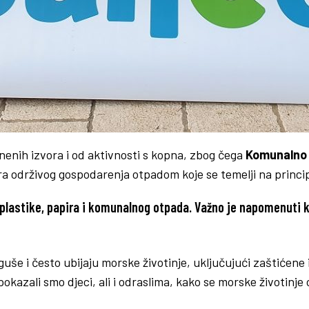
enih izvora i od aktivnosti s kopna, zbog čega
Komunalno 
era održivog gospodarenja otpadom koje se temelji na princ
plastike, papira i komunalnog otpada. Važno je napomenuti 
, guše i često ubijaju morske životinje, uključujući zaštićen
okazali smo djeci, ali i odraslima, kako se morske životinje