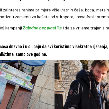
jelili zainteresiranima primjere višekratnih čaša, boca, metalni
ativnu zamjenu za kašete od stiropora, inovativni spremnik z
šoj kampanji
Zajedno bez plastike
i da za vrijeme trajanja 
 čaša dnevno i u slučaju da svi koristimo višekratna rješenja,
alištima, samo ove godine.