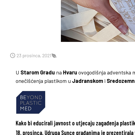
23 prosinca, 2021
U
Starom Gradu
na
Hvaru
ovogodišnja adventska m
onečišćenja plastikom u
Jadranskom
i
Sredozem
Kako bi educirali javnost o utjecaju zagađenja plasti
18. prosinca,
Udruga Sunce
građanima je prezentirala