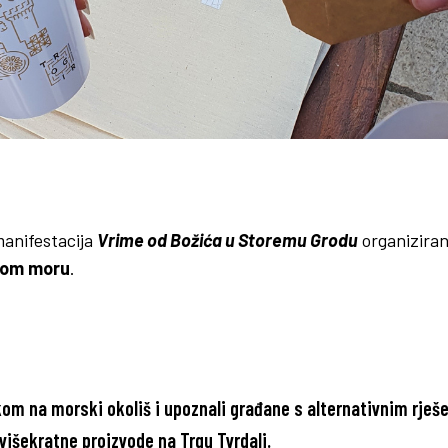
anifestacija
Vrime od Božića u Storemu Grodu
organiziran
nom
moru
.
kom na morski okoliš i upoznali građane s alternativnim rješ
 višekratne proizvode na
Trgu Tvrdalj
.