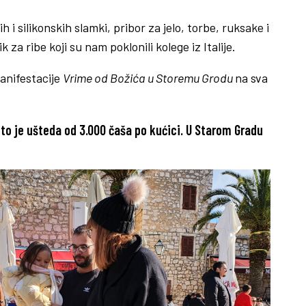
h i silikonskih slamki, pribor za jelo, torbe, ruksake i
a ribe koji su nam poklonili kolege iz Italije.
manifestacije
Vrime od Božića u Storemu Grodu
na sva
 to je ušteda od 3.000 čaša po kućici. U Starom Gradu