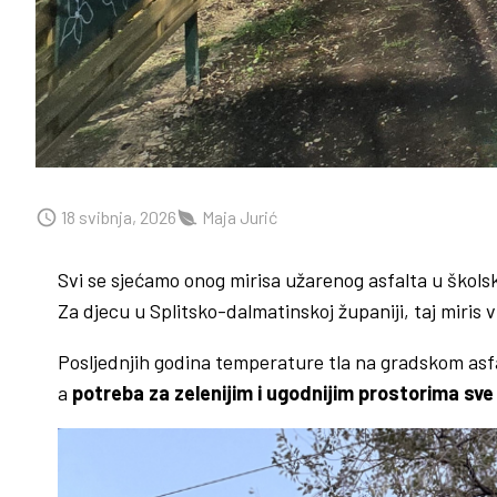
18 svibnja, 2026
Maja Jurić
Svi se sjećamo onog mirisa užarenog asfalta u školsko
Za djecu u Splitsko-dalmatinskoj županiji, taj miris
Posljednjih godina temperature tla na gradskom asfa
a
potreba za zelenijim i ugodnijim prostorima sve 