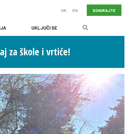
DONIRAJTE
HR
EN
IJA
UKLJUČI SE
 za škole i vrtiće!