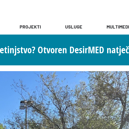
PROJEKTI
USLUGE
MULTIMED
jetinjstvo? Otvoren DesirMED natječaj