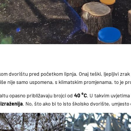
m dvorištu pred početkom lipnja. Onaj teški, ljepljivi zrak
 više nije samo uspomena, s klimatskim promjenama, to je p
ltu opasno približavaju brojci od
40 °C
. U takvim uvjetima
izraženija
. No, što ako bi to isto školsko dvorište, umjesto 