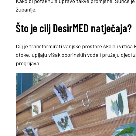
Kako bi potaknula upravo takve promjene, Sunce je 
županije.
Što je cilj DesirMED natječaja?
Cilj je transformirati vanjske prostore škola i vrtića 
otoke, upijaju višak oborinskih voda i pružaju djeci z
pregrijava.