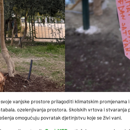
 svoje vanjske prostore prilagoditi klimatskim promjenama i 
stabala, ozelenjivanja prostora, školskih vrtova i stvaranj
rješenja omogućuju povratak djetinjstvu koje se živi vani.