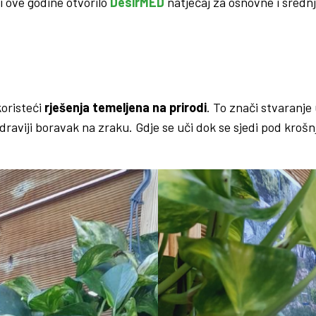
i ove godine otvorilo
DesirMED
natječaj za osnovne i srednj
koristeći
rješenja temeljena na prirodi
. To znači stvaranje
draviji boravak na zraku. Gdje se uči dok se sjedi pod krošnj