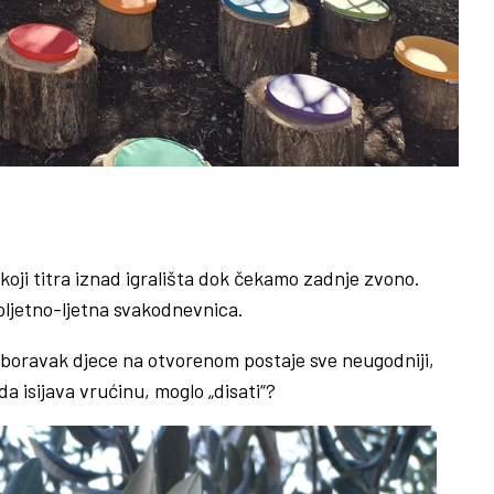
 koji titra iznad igrališta dok čekamo zadnje zvono.
roljetno-ljetna svakodnevnica.
 boravak djece na otvorenom postaje sve neugodniji,
da isijava vrućinu, moglo „disati“?