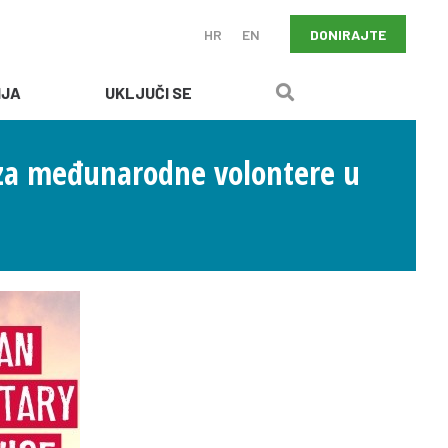
DONIRAJTE
HR
EN
IJA
UKLJUČI SE
 za međunarodne volontere u