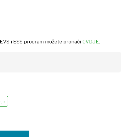
oz EVS i ESS program možete pronaći
OVDJE
.
nje