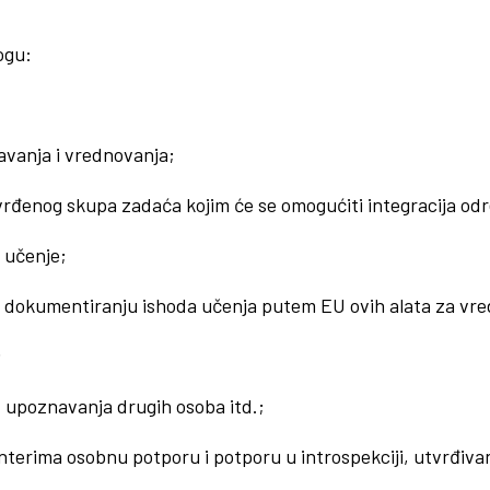
ogu:
javanja i vrednovanja;
rđenog skupa zadaća kojim će se omogućiti integracija određ
 učenje;
u i dokumentiranju ishoda učenja putem EU ovih alata za v
;
, upoznavanja drugih osoba itd.;
nterima osobnu potporu i potporu u introspekciji, utvrđivan