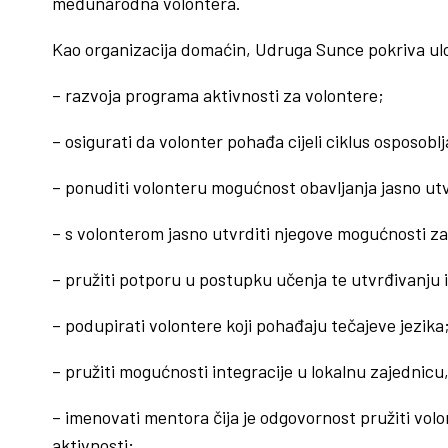
međunarodna volontera.
Kao organizacija domaćin, Udruga Sunce pokriva ul
– razvoja programa aktivnosti za volontere;
– osigurati da volonter pohađa cijeli ciklus osposobl
– ponuditi volonteru mogućnost obavljanja jasno utv
– s volonterom jasno utvrditi njegove mogućnosti za
– pružiti potporu u postupku učenja te utvrđivanj
– podupirati volontere koji pohađaju tečajeve jezika
– pružiti mogućnosti integracije u lokalnu zajednicu
– imenovati mentora čija je odgovornost pružiti volo
aktivnosti;