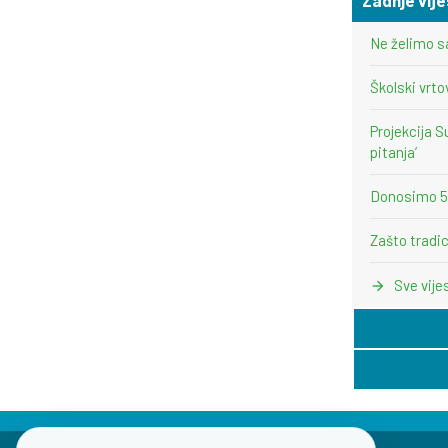
Ne želimo s
Školski vrto
Projekcija S
pitanja’
Donosimo 5 i
Zašto tradic
Sve vije