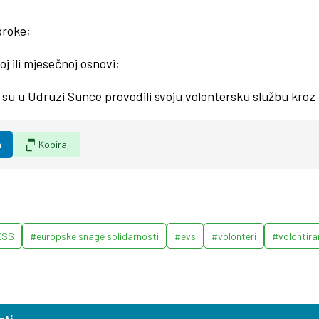
broke;
j ili mjesečnoj osnovi;
 su u Udruzi Sunce provodili svoju volontersku službu kr
n
Kopiraj
ESS
#europske snage solidarnosti
#evs
#volonteri
#volontira
sti