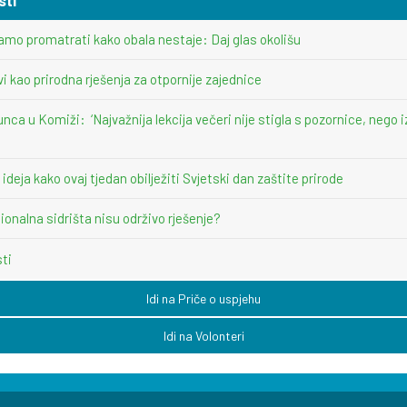
amo promatrati kako obala nestaje: Daj glas okolišu
vi kao prirodna rješenja za otpornije zajednice
unca u Komiži: ‘Najvažnija lekcija večeri nije stigla s pozornice, nego i
deja kako ovaj tjedan obilježiti Svjetski dan zaštite prirode
ionalna sidrišta nisu održivo rješenje?
sti
Idi na Priče o uspjehu
Idi na Volonteri