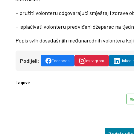
– pružiti volonteru odgovarajući smještaj i zdrave o
– isplaćivati volonteru predviđeni džeparac na tjedno
Popis svih dosadašnjih međunarodnih volontera koji
Podijeli:
Facebook
Instagram
LinkedI
Tagovi:
#
Zadnje vije