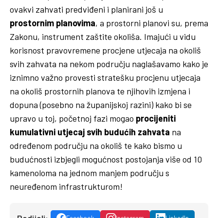
ovakvi zahvati predviđeni i planirani još u
prostornim planovima
, a prostorni planovi su, prema
Zakonu, instrument zaštite okoliša. Imajući u vidu
korisnost pravovremene procjene utjecaja na okoliš
svih zahvata na nekom području naglašavamo kako je
iznimno važno provesti stratešku procjenu utjecaja
na okoliš prostornih planova te njihovih izmjena i
dopuna (posebno na županijskoj razini) kako bi se
upravo u toj, početnoj fazi mogao
procijeniti
kumulativni utjecaj svih budućih zahvata
na
određenom području na okoliš te kako bismo u
budućnosti izbjegli mogućnost postojanja više od 10
kamenoloma na jednom manjem području s
neuređenom infrastrukturom!
Podijeli:
Facebook
Instagram
LinkedIn