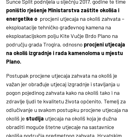
Sunce Split podnijela u siječnju 2017. godine te time
poništio rješenje Ministarstva zaštite okoliša i
energetike o
procjeni utjecaja na okoliš zahvata –
eksploatacije tehničko građevnog kamena na
eksploatacijskom polju Kite Vučje Brdo Plano na
području grada Trogira, odnosno
procjeni utjecaja
na okoliš izgradnje i rada kamenoloma u mjestu
Plano.
Postupak procjene utjecaja zahvata na okoliš je
važan jer obrađuje utjecaj izgradnje i stavljanja u
pogon pojedinog zahvata kako na okoliš tako i na
zdravlje ljudi te kvalitetu života općenito. Temelj za
odlučivanje u svakom postupku procjene utjecaja na
okoliš je
studija
utjecaja na okoliš koja je dužna
obraditi moguće štetne utjecaje na sastavnice
okoliša područja predmetnog zahvata. Hrvatskim