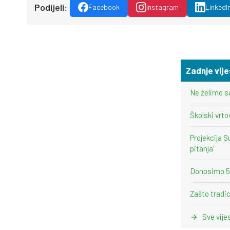
Podijeli:
Facebook
Instagram
LinkedI
Zadnje vije
Ne želimo s
Školski vrto
Projekcija S
pitanja’
Donosimo 5 i
Zašto tradic
Sve vije