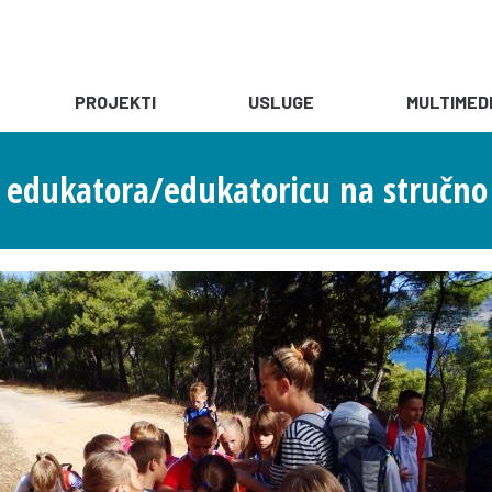
PROJEKTI
USLUGE
MULTIMED
 edukatora/edukatoricu na stručno