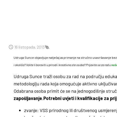
16 listopada, 2013
Udruga Sunce objavljuje natječaj za primanje na stručno usavršavanje b
i okoliša? Volite li boraviti u prirodi i kreativna ste osoba? Prijavite se za rad u
naš
Udruga Sunce traži osobu za rad na području edukacij
metodologiju rada koja omogućuje aktivno uključivanj
Odabrana osoba primit će se na jednogodišnje stru
zapošljavanje
.
Potrebni uvjeti i kvalifikacije za p
zvanje: VSS prirodnog ili društvenog usmjeren