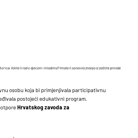
torica.
Volite li rad s djecom i mladima? Imate li osnovna znanja iz zaštite prirode
vnu osobu koja bi primjenjivala participativnu
jeđivala postojeći edukativni program.
potpore
Hrvatskog zavoda za