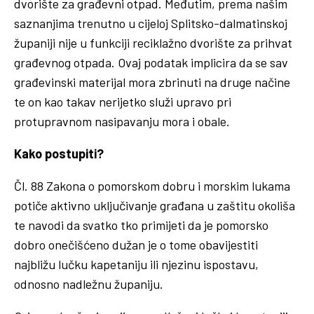
dvorište za građevni otpad. Međutim, prema našim
saznanjima trenutno u cijeloj Splitsko-dalmatinskoj
županiji nije u funkciji reciklažno dvorište za prihvat
građevnog otpada. Ovaj podatak implicira da se sav
građevinski materijal mora zbrinuti na druge načine
te on kao takav nerijetko služi upravo pri
protupravnom nasipavanju mora i obale.
Kako postupiti?
Čl. 88 Zakona o pomorskom dobru i morskim lukama
potiče aktivno uključivanje građana u zaštitu okoliša
te navodi da svatko tko primijeti da je pomorsko
dobro onečišćeno dužan je o tome obavijestiti
najbližu lučku kapetaniju ili njezinu ispostavu,
odnosno nadležnu županiju.