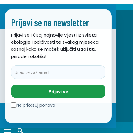
Prijavi se na newsletter
Prijavi se i čitaj najnovije vijesti iz svijeta
ekologije i održivosti te svakog mjeseca
Udruga za prirodu, okoliš i održivi razvoj Sunce
saznaj kako se možeš uključiti u zaštitu
prirode i okoliša!
Obala hrvatskog narodnog preporoda 7
21000 Split, Hrvatska
Email
info@sunce-st.org
email:
Tel: +385.21.360779
Prijavi se
Fax: +385.21.317254
Zeleni telefon: 072.123456
Ne prikazuj ponovo
IBAN: HR46 2407 0001 1005 7092 5
OIB: 17644269011
☰
PRIJAVITE SE NA NEWSLETTER