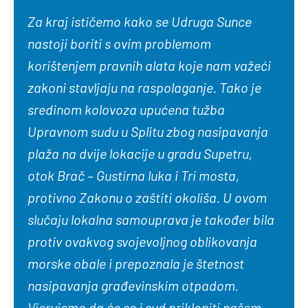
Za kraj ističemo kako se Udruga Sunce
nastoji boriti s ovim problemom
korištenjem pravnih alata koje nam važeći
zakoni stavljaju na raspolaganje. Tako je
sredinom kolovoza upućena tužba
Upravnom sudu u Splitu zbog nasipavanja
plaža na dvije lokacije u gradu Supetru,
otok Brač – Gustirna luka i Tri mosta,
protivno Zakonu o zaštiti okoliša. U ovom
slučaju lokalna samouprava je također bila
protiv ovakvog svojevoljnog oblikovanja
morske obale i prepoznala je štetnost
nasipavanja građevinskim otpadom.
Vjerujemo da će se i sud prikloniti našem