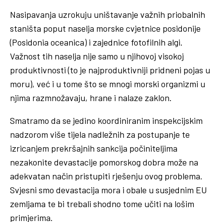
Nasipavanja uzrokuju uništavanje važnih priobalnih
staništa poput naselja morske cvjetnice posidonije
(Posidonia oceanica) i zajednice fotofilnih algi.
Važnost tih naselja nije samo u njihovoj visokoj
produktivnosti (to je najproduktivniji pridneni pojas u
moru), već i u tome što se mnogi morski organizmi u
njima razmnožavaju, hrane i nalaze zaklon.
Smatramo da se jedino koordiniranim inspekcijskim
nadzorom više tijela nadležnih za postupanje te
izricanjem prekršajnih sankcija počiniteljima
nezakonite devastacije pomorskog dobra može na
adekvatan način pristupiti rješenju ovog problema.
Svjesni smo devastacija mora i obale u susjednim EU
zemljama te bi trebali shodno tome učiti na lošim
primjerima.