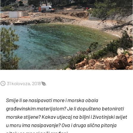
31 kolovoza, 2018
Smije li se nasipavati more i morska obala
građevinskim materijalom? Je li dopušteno betonirati
morske stijene? Kakav utjecaj na biljni i životinjski svijet
u moru ima nasipavanje? Ova i druga slična pitanja