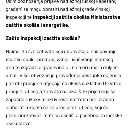
Osim podnošenja prijave nadležnoj lučkoj kapetaniji,
građani se mogu obratiti nadležnoj građevinskoj
inspekciji te
Inspekciji zaštite okoliša Ministarstva
zaštite okoliša i energetike
.
Zašto Inspekciji zaštite okoliša?
Naime, za sve zahvate koji obuhvaćaju nasipavanje
morske obale, produbljivanje i isušivanje morskog
dna te izgradnju građevina u i na moru mora duljine
50 m i više, obvezno je provođenje postupka ocjene o
potrebi procjene utjecaja na okoliš sukladno Uredbi o
procjeni utjecaja zahvata na okoliš te prije nego se
započne s ikakvim aktivnostima treba biti izrađen
elaborat u kojem će se procijeniti utjecaj koji će
planirani zahvat imati na okoliš, a posebno na morske
ekosustave.