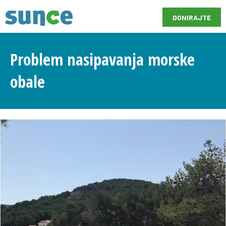
DONIRAJTE
Problem nasipavanja morske
obale