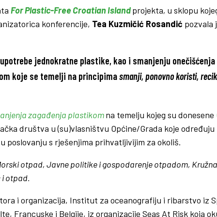
tata
For Plastic-Free Croatian Island
projekta
,
u sklopu kojeg
rganizatorica konferencije,
Tea Kuzmičić Rosandić
pozvala j
u upotrebe jednokratne plastike, kao i smanjenju onečišćen
om koje se temelji na principima
smanji, ponovno koristi, recikl
manjenja zagađenja plastikom
na temelju kojeg su donesene
vačka društva u (su)vlasništvu Općine/Grada koje određuju
poslovanju s rješenjima prihvatljivijim za okoliš.
orski otpad, Javne politike i gospodarenje otpadom, Kružna
 i otpad.
ora i organizacija, Institut za oceanografiju i ribarstvo iz 
, Francuske i Belgije, iz organizacije Seas At Risk koja ok