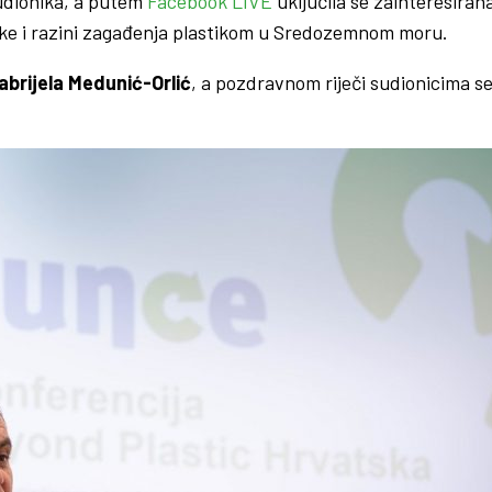
sudionika, a putem
Facebook LIVE
uključila se zainteresirana 
ke i razini zagađenja plastikom u Sredozemnom moru.
abrijela Medunić-Orlić
, a pozdravnom riječi sudionicima s