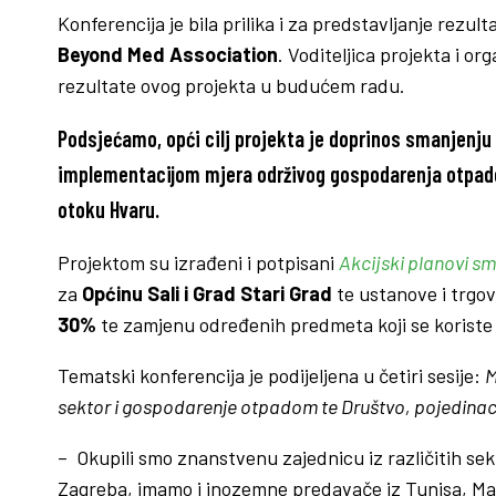
Konferencija je bila prilika i za predstavljanje rezul
Beyond Med Association
. Voditeljica projekta i o
rezultate ovog projekta u budućem radu.
Podsjećamo, opći cilj projekta je doprinos smanjenj
implementacijom mjera održivog gospodarenja otpad
otoku Hvaru
.
Projektom su izrađeni i potpisani
Akcijski planovi s
za
Općinu Sali i Grad Stari Grad
te ustanove i trgo
30%
te zamjenu određenih predmeta koji se koriste u 
Tematski konferencija je podijeljena u četiri sesije:
M
sektor i gospodarenje otpadom te Društvo, pojedinac
– Okupili smo znanstvenu zajednicu iz različitih sekt
Zagreba, imamo i inozemne predavače iz Tunisa, Malte