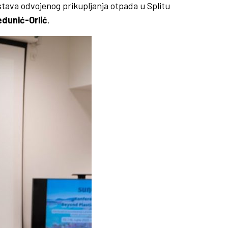
ava odvojenog prikupljanja otpada u Splitu
dunić-Orlić
.