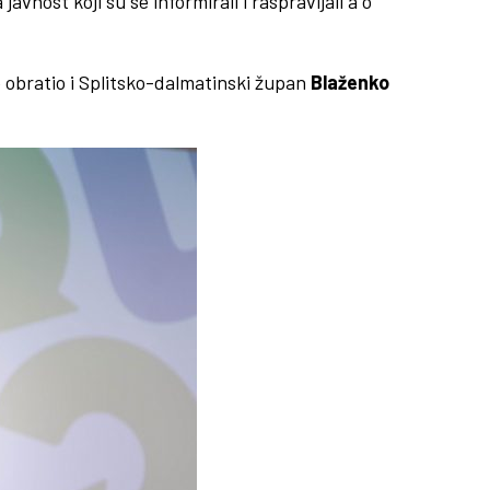
javnost koji su se informirali i raspravljali a o
e obratio i Splitsko-dalmatinski župan
Blaženko