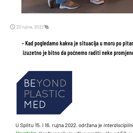
20 rujna, 2022
– Kad pogledamo kakva je situacija u moru po pita
izuzetno je bitno da počnemo raditi neke promjene
U Splitu 15. i 16. rujna 2022. održana je
Interdiscipli