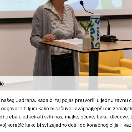
ić
 našeg Jadrana, kada bi taj pojas pretvorili u jednu ravnu 
odgovornih ljudi kako bi sačuvali ovaj najljepši dio zemaljsk
 mladi trebaju educirati svih nas, majke, očeve, bake, djedove
svoj koračić kako bi svi zajedno došli do konačnog cilja – ka