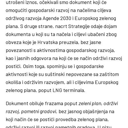
utrošeni iznos, očekivali smo dokument koji će
omogućiti gospodarski razvoj na načelima ciljeva
održivog razvoja Agende 2030 i Europskog zelenog
plana. S druge strane, nacrt Strategije odaje dojam
dokumenta u koji su ta načela i ciljevi ubačeni zbog
obveza koje je Hrvatska preuzela, bez jasne
povezanosti s aktivnostima gospodarskog razvoja,
kao i jasnih odgovora na koji će se način održivi razvoj
postići. Osim toga, spominju se i gospodarske
aktivnosti koje su suštinski nepovezane sa zaštitom
okoliša i održivim razvojem, ali i ciljevima Europskog
zelenog plana, poput LNG terminala.
Dokument obiluje frazama poput
zeleni plan, održivi
razvoj, pametni gradovi,
bez jasnog objašnjenja na
koji način će se postići provedba zelenog plana,
održivi razvoj ili razvoj pametnih gradova. U nizu