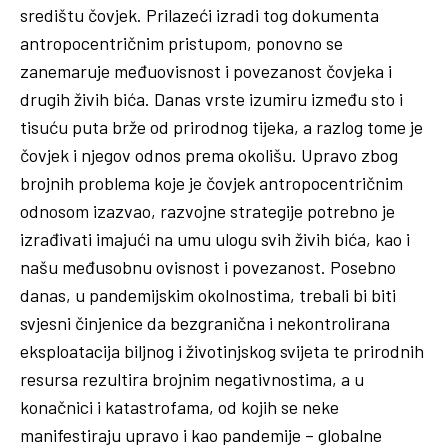
središtu čovjek. Prilazeći izradi tog dokumenta
antropocentričnim pristupom, ponovno se
zanemaruje međuovisnost i povezanost čovjeka i
drugih živih bića. Danas vrste izumiru između sto i
tisuću puta brže od prirodnog tijeka, a razlog tome je
čovjek i njegov odnos prema okolišu. Upravo zbog
brojnih problema koje je čovjek antropocentričnim
odnosom izazvao, razvojne strategije potrebno je
izrađivati imajući na umu ulogu svih živih bića, kao i
našu međusobnu ovisnost i povezanost. Posebno
danas, u pandemijskim okolnostima, trebali bi biti
svjesni činjenice da bezgranična i nekontrolirana
eksploatacija biljnog i životinjskog svijeta te prirodnih
resursa rezultira brojnim negativnostima, a u
konačnici i katastrofama, od kojih se neke
manifestiraju upravo i kao pandemije – globalne