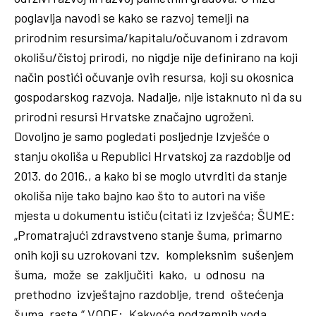
poglavlja navodi se kako se razvoj temelji na
prirodnim resursima/kapitalu/očuvanom i zdravom
okolišu/čistoj prirodi, no nigdje nije definirano na koji
način postići očuvanje ovih resursa, koji su okosnica
gospodarskog razvoja. Nadalje, nije istaknuto ni da su
prirodni resursi Hrvatske značajno ugroženi.
Dovoljno je samo pogledati posljednje Izvješće o
stanju okoliša u Republici Hrvatskoj za razdoblje od
2013. do 2016., a kako bi se moglo utvrditi da stanje
okoliša nije tako bajno kao što to autori na više
mjesta u dokumentu ističu (citati iz Izvješća; ŠUME:
„Promatrajući zdravstveno stanje šuma, primarno
onih koji su uzrokovani tzv. kompleksnim sušenjem
šuma, može se zaključiti kako, u odnosu na
prethodno izvještajno razdoblje, trend oštećenja
šuma raste.“ VODE: „Kakvoća podzemnih voda