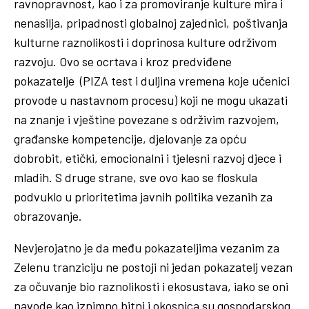
ravnopravnost, kao i za promoviranje kulture mira i
nenasilja, pripadnosti globalnoj zajednici, poštivanja
kulturne raznolikosti i doprinosa kulture održivom
razvoju. Ovo se ocrtava i kroz predviđene
pokazatelje (PIZA test i duljina vremena koje učenici
provode u nastavnom procesu) koji ne mogu ukazati
na znanje i vještine povezane s održivim razvojem,
građanske kompetencije, djelovanje za opću
dobrobit, etički, emocionalni i tjelesni razvoj djece i
mladih. S druge strane, sve ovo kao se floskula
podvuklo u prioritetima javnih politika vezanih za
obrazovanje.
Nevjerojatno je da među pokazateljima vezanim za
Zelenu tranziciju ne postoji ni jedan pokazatelj vezan
za očuvanje bio raznolikosti i ekosustava, iako se oni
navode kao iznimno bitni i okosnica su gospodarskog