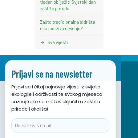
tjedan obilježiti Svjetski dan
zaštite prirode
Zašto tradicionalna sidrišta
nisu održivo rješenje?
Sve vijesti
Prijavi se na newsletter
Prijavi se i čitaj najnovije vijesti iz svijeta
ekologije i održivosti te svakog mjeseca
Udruga za prirodu, okoliš i održivi razvoj Sunce
saznaj kako se možeš uključiti u zaštitu
prirode i okoliša!
Obala hrvatskog narodnog preporoda 7
21000 Split, Hrvatska
Email
info@sunce-st.org
email:
Tel: +385.21.360779