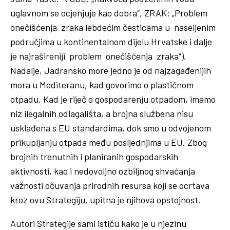
uglavnom se ocjenjuje kao dobra“, ZRAK: „Problem
onečišćenja zraka lebdećim česticama u naseljenim
područjima u kontinentalnom dijelu Hrvatske i dalje
je najrašireniji problem onečišćenja zraka“).
Nadalje, Jadransko more jedno je od najzagađenijih
mora u Mediteranu, kad govorimo o plastičnom
otpadu. Kad je riječ o gospodarenju otpadom, imamo
niz ilegalnih odlagališta, a brojna službena nisu
usklađena s EU standardima, dok smo u odvojenom
prikupljanju otpada među posljednjima u EU. Zbog
brojnih trenutnih i planiranih gospodarskih
aktivnosti, kao i nedovoljno ozbiljnog shvaćanja
važnosti očuvanja prirodnih resursa koji se ocrtava
kroz ovu Strategiju, upitna je njihova opstojnost.
Autori Strategije sami ističu kako je u njezinu