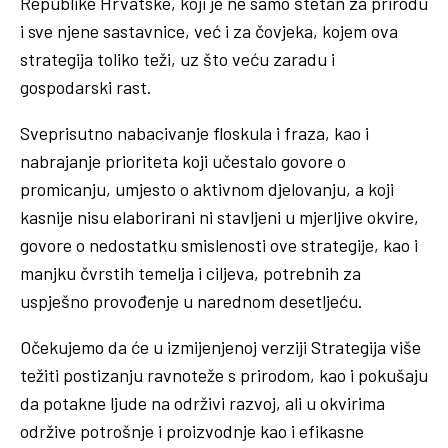
Republike Hrvatske, koji je ne samo štetan za prirodu
i sve njene sastavnice, već i za čovjeka, kojem ova
strategija toliko teži, uz što veću zaradu i
gospodarski rast.
Sveprisutno nabacivanje floskula i fraza, kao i
nabrajanje prioriteta koji učestalo govore o
promicanju, umjesto o aktivnom djelovanju, a koji
kasnije nisu elaborirani ni stavljeni u mjerljive okvire,
govore o nedostatku smislenosti ove strategije, kao i
manjku čvrstih temelja i ciljeva, potrebnih za
uspješno provođenje u narednom desetljeću.
Očekujemo da će u izmijenjenoj verziji Strategija više
težiti postizanju ravnoteže s prirodom, kao i pokušaju
da potakne ljude na održivi razvoj, ali u okvirima
održive potrošnje i proizvodnje kao i efikasne