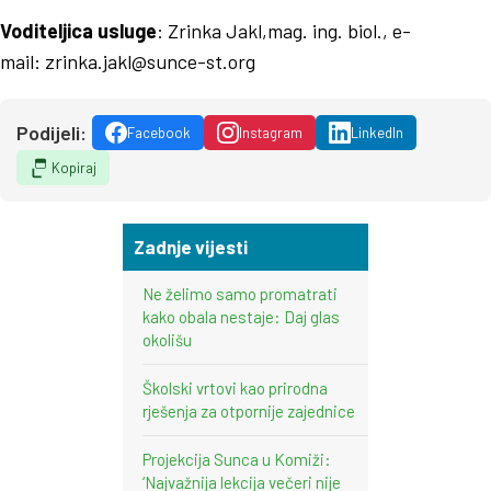
Voditeljica usluge
: Zrinka Jakl,mag. ing. biol., e-
mail:
zrinka.jakl@sunce-st.org
Podijeli:
Facebook
Instagram
LinkedIn
Kopiraj
Zadnje vijesti
Ne želimo samo promatrati
kako obala nestaje: Daj glas
okolišu
Školski vrtovi kao prirodna
rješenja za otpornije zajednice
Projekcija Sunca u Komiži:
‘Najvažnija lekcija večeri nije