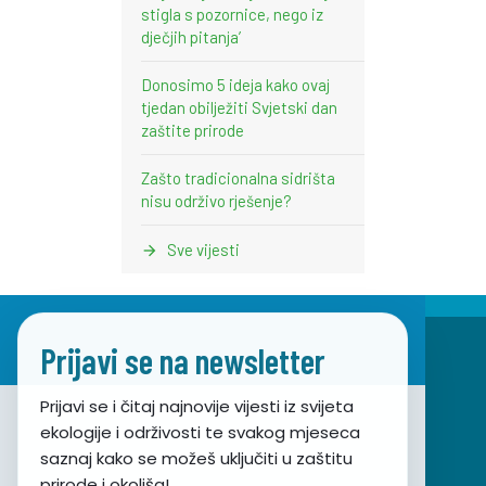
stigla s pozornice, nego iz
dječjih pitanja’
Donosimo 5 ideja kako ovaj
tjedan obilježiti Svjetski dan
zaštite prirode
Zašto tradicionalna sidrišta
nisu održivo rješenje?
Sve vijesti
Prijavi se na newsletter
Prijavi se i čitaj najnovije vijesti iz svijeta
ekologije i održivosti te svakog mjeseca
Udruga za prirodu, okoliš i održivi razvoj Sunce
saznaj kako se možeš uključiti u zaštitu
prirode i okoliša!
Obala hrvatskog narodnog preporoda 7