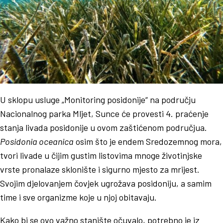
U sklopu usluge „Monitoring posidonije“ na području
Nacionalnog parka Mljet, Sunce će provesti 4. praćenje
stanja livada posidonije u ovom zaštićenom područjua.
Posidonia oceanica
osim što je endem Sredozemnog mora,
tvori livade u čijim gustim listovima mnoge životinjske
vrste pronalaze sklonište i sigurno mjesto za mrijest.
Svojim djelovanjem čovjek ugrožava posidoniju, a samim
time i sve organizme koje u njoj obitavaju.
Kako bi se ovo važno stanište očuvalo, potrebno je iz