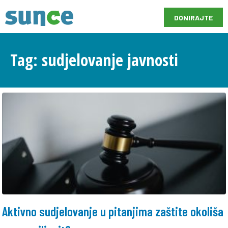
DONIRAJTE
Tag: sudjelovanje javnosti
Aktivno sudjelovanje u pitanjima zaštite okoliša