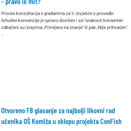
– pravo ili mit?
Proces konzultacija s građanima za V. Izvješće o provedbi
Arhuške konvencije je upravo dovršen i svi istaknuti komentari
odbačeni su izrazima „Primljeno na znanje“ ili pak „Nije prihvaćen“.
...
Otvoreno FB glasanje za najbolji likovni rad
učenika OŠ Komiža u sklopu projekta ConFish