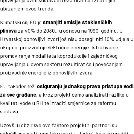
ubrzanjem ovog trenda.
Klimatski cilj EU je
smanjiti emisije stakleničkih
plinova
za 40% do 2030., u odnosu na 1990. godinu. U
Hrvatskoj obnovljivi izvori još nisu dosegli niti 10% udjela u
ukupnoj proizvodnji električne energije. Istraživanje i
promoviranje modaliteta koprodukcije i zajedničkog
upravljanja u ovom sektoru rezultirat će i povećanjem
proizvodnje energije iz obnovljivih izvora.
EU također teži
osiguranju jednakog prava pristupa vodi
za sve građane
, a kroz projekt ćemo analizirati razlike u
kvaliteti vode u RH te izraditi smjernice za reformu
sustava.
Uzevši u obzir sve ove faktore projektni partneri su
odlučili osnovati tematsku mrežu „Jedro“, koja će graditi