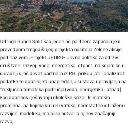
Udruga Sunce Split kao jedan od partnera započela je s
provedbom trogodišnjeg projekta nositelja Zelene akcije
pod nazivom „Projekt JEDRO- Javne politike za održivi
društveni razvoj: voda, energetika, otpad“, na kojem će u
suradnji s još devet partnera iz RH, prikupljati i analizirati
podatke te doprinijeti unapređenju sustava upravljanja na
tri ključna tematska područja (voda, energetika i otpad)
kao doprinos rješavanju ekološke krize i klimatskih
promjena, na kojima su u Hrvatskoj nedostatno istraženi i
razvijeni modeli kojima bi se ostvario njihov značajniji
razvoj.