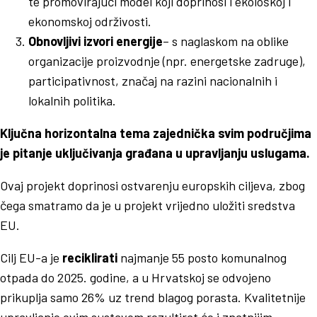
te promovirajući model koji doprinosi i ekološkoj i
ekonomskoj održivosti.
Obnovljivi izvori energije
– s naglaskom na oblike
organizacije proizvodnje (npr. energetske zadruge),
participativnost, značaj na razini nacionalnih i
lokalnih politika.
Ključna horizontalna tema zajednička svim područjima
je pitanje uključivanja građana u upravljanju uslugama.
Ovaj projekt doprinosi ostvarenju europskih ciljeva, zbog
čega smatramo da je u projekt vrijedno uložiti sredstva
EU.
Cilj EU-a je
reciklirati
najmanje 55 posto komunalnog
otpada do 2025. godine, a u Hrvatskoj se odvojeno
prikuplja samo 26% uz trend blagog porasta. Kvalitetnije
upravljanje ovim sustavom rezultirat će i znatnijim