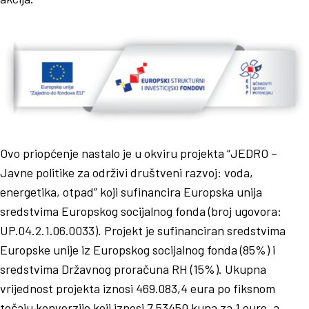
Ovo priopćenje nastalo je u okviru projekta “JEDRO –
Javne politike za održivi društveni razvoj: voda,
energetika, otpad” koji sufinancira Europska unija
sredstvima Europskog socijalnog fonda (broj ugovora:
UP.04.2.1.06.0033). Projekt je sufinanciran sredstvima
Europske unije iz Europskog socijalnog fonda (85%) i
sredstvima Državnog proračuna RH (15%). Ukupna
vrijednost projekta iznosi 469.083,4 eura po fiksnom
tečaju konverzije koji iznosi 7,53450 kuna za 1 euro, a