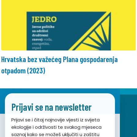
Hrvatska bez važećeg Plana gospodarenja
otpadom (2023)
Prijavi se na newsletter
Prijavi se i čitaj najnovije vijesti iz svijeta
ekologije i održivosti te svakog mjeseca
Udruga za prirodu, okoliš i održivi razvoj Sunce
saznaj kako se možeš uključiti u zaštitu