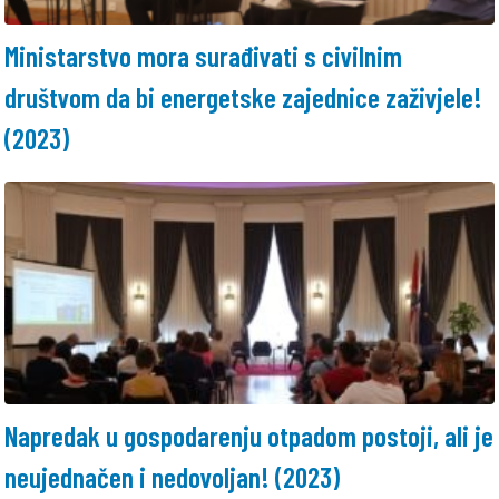
Ministarstvo mora surađivati s civilnim
društvom da bi energetske zajednice zaživjele!
(2023)
Napredak u gospodarenju otpadom postoji, ali je
neujednačen i nedovoljan! (2023)